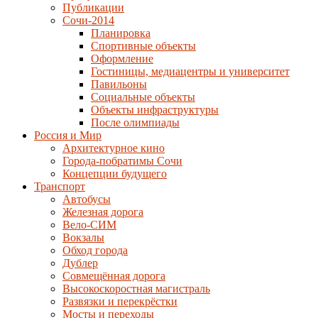
Публикации
Сочи-2014
Планировка
Спортивные объекты
Оформление
Гостиницы, медиацентры и университет
Павильоны
Социальные объекты
Объекты инфраструктуры
После олимпиады
Россия и Мир
Архитектурное кино
Города-побратимы Сочи
Концепции будущего
Транспорт
Автобусы
Железная дорога
Вело-СИМ
Вокзалы
Обход города
Дублер
Совмещённая дорога
Высокоскоростная магистраль
Развязки и перекрёстки
Мосты и переходы