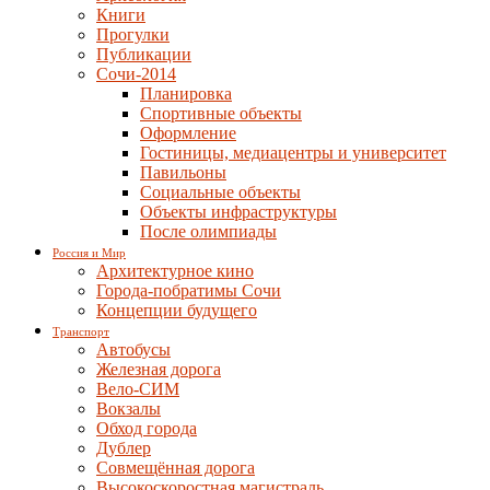
Книги
Прогулки
Публикации
Сочи-2014
Планировка
Спортивные объекты
Оформление
Гостиницы, медиацентры и университет
Павильоны
Социальные объекты
Объекты инфраструктуры
После олимпиады
Россия и Мир
Архитектурное кино
Города-побратимы Сочи
Концепции будущего
Транспорт
Автобусы
Железная дорога
Вело-СИМ
Вокзалы
Обход города
Дублер
Совмещённая дорога
Высокоскоростная магистраль