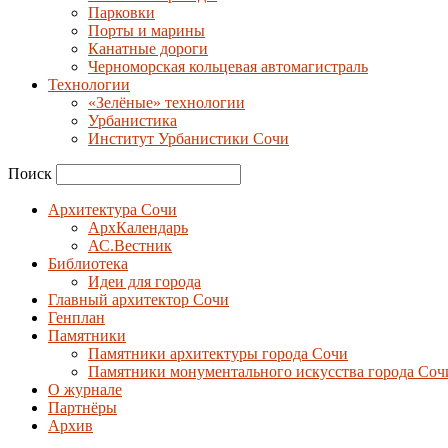
Парковки
Порты и марины
Канатные дороги
Черноморская кольцевая автомагистраль
Технологии
«Зелёные» технологии
Урбанистика
Институт Урбанистики Сочи
Поиск
Архитектура Сочи
АрхКалендарь
АС.Вестник
Библиотека
Идеи для города
Главный архитектор Сочи
Генплан
Памятники
Памятники архитектуры города Сочи
Памятники монументального искусства города Соч
О журнале
Партнёры
Архив