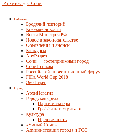
Архитектура Сочи
События
Бродячий лекторий
Краевые новости
Вести Минстроя РФ
Новое в законодательстве
Объявления и анонсы
Конкурсы
АрхРазрез
Сочи — гостеприимный город
СочиПешком
Российский инвестиционный форум
FIFA World Cup 2018
Эко-Берег
Город
АрхиНегатив
Городская среда
Парки и скверы
Граффити и стрит-арт
Культура
Идентичность
«Умный Сочи»
Администрация города и ГСС