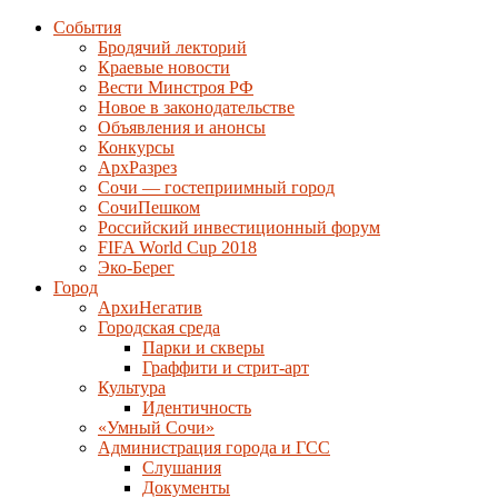
События
Бродячий лекторий
Краевые новости
Вести Минстроя РФ
Новое в законодательстве
Объявления и анонсы
Конкурсы
АрхРазрез
Сочи — гостеприимный город
СочиПешком
Российский инвестиционный форум
FIFA World Cup 2018
Эко-Берег
Город
АрхиНегатив
Городская среда
Парки и скверы
Граффити и стрит-арт
Культура
Идентичность
«Умный Сочи»
Администрация города и ГСС
Слушания
Документы