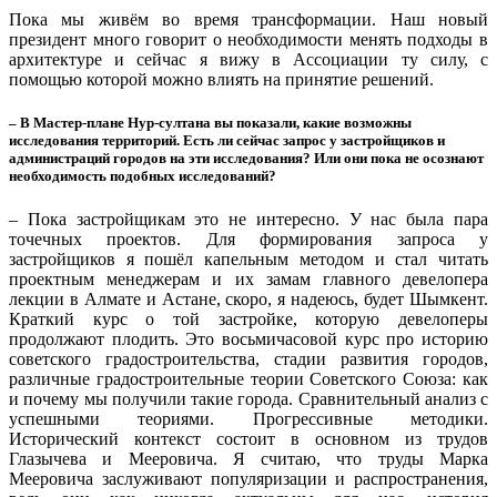
Пока мы живём во время трансформации. Наш новый
президент много говорит о необходимости менять подходы в
архитектуре и сейчас я вижу в Ассоциации ту силу, с
помощью которой можно влиять на принятие решений.
– В Мастер-плане Нур-султана вы показали, какие возможны
исследования территорий. Есть ли сейчас запрос у застройщиков и
администраций городов на эти исследования? Или они пока не осознают
необходимость подобных исследований?
– Пока застройщикам это не интересно. У нас была пара
точечных проектов. Для формирования запроса у
застройщиков я пошёл капельным методом и стал читать
проектным менеджерам и их замам главного девелопера
лекции в Алмате и Астане, скоро, я надеюсь, будет Шымкент.
Краткий курс о той застройке, которую девелоперы
продолжают плодить. Это восьмичасовой курс про историю
советского градостроительства, стадии развития городов,
различные градостроительные теории Советского Союза: как
и почему мы получили такие города. Сравнительный анализ с
успешными теориями. Прогрессивные методики.
Исторический контекст состоит в основном из трудов
Глазычева и Мееровича. Я считаю, что труды Марка
Мееровича заслуживают популяризации и распространения,