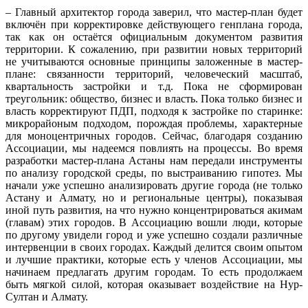
– Главный архитектор города заверил, что мастер-план будет
включён при корректировке действующего генплана города,
так как он остаётся официальным документом развития
территории. К сожалению, при развитии новых территорий
не учитываются основные принципы заложенные в мастер-
плане: связанности территорий, человеческий масштаб,
квартальность застройки и т.д. Пока не сформирован
треугольник: общество, бизнес и власть. Пока только бизнес и
власть корректируют ПДП, подходя к застройке по старинке:
микрорайоным подходом, порождая проблемы, характерные
для моноцентричных городов. Сейчас, благодаря созданию
Ассоциации, мы надеемся повлиять на процессы. Во время
разработки мастер-плана Астаны нам передали инструменты
по анализу городской среды, по выстраиванию гипотез. Мы
начали уже успешно анализировать другие города (не только
Астану и Алмату, но и региональные центры), показывая
иной путь развития, на что нужно концентрироваться акимам
(главам) этих городов. В Ассоциацию вошли люди, которые
по другому увидели город и уже успешно создали различные
интервенции в своих городах. Каждый делится своим опытом
и лучшие практики, которые есть у членов Ассоциации, мы
начинаем предлагать другим городам. То есть продолжаем
быть мягкой силой, которая оказывает воздействие на Нур-
Султан и Алмату.