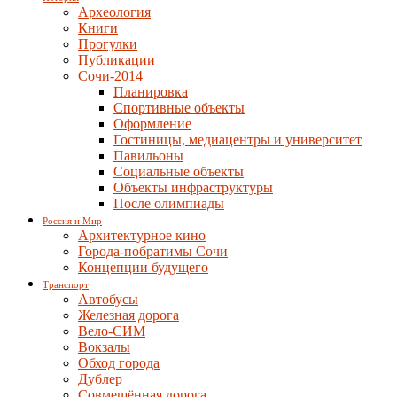
Археология
Книги
Прогулки
Публикации
Сочи-2014
Планировка
Спортивные объекты
Оформление
Гостиницы, медиацентры и университет
Павильоны
Социальные объекты
Объекты инфраструктуры
После олимпиады
Россия и Мир
Архитектурное кино
Города-побратимы Сочи
Концепции будущего
Транспорт
Автобусы
Железная дорога
Вело-СИМ
Вокзалы
Обход города
Дублер
Совмещённая дорога