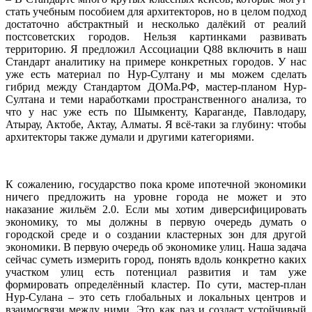
стать учебным пособием для архитекторов, но в целом подход
достаточно абстрактный и несколько далёкий от реалий
постсоветских городов. Нельзя картинками развивать
территорию. Я предложил Ассоциации Q88 включить в наш
Стандарт аналитику на примере конкретных городов. У нас
уже есть материал по Нур-Султану и мы можем сделать
гибрид между Стандартом ДОМа.РФ, мастер-планом Нур-
Султана и теми наработками пространственного анализа, то
что у нас уже есть по Шымкенту, Караганде, Павлодару,
Атырау, Актобе, Актау, Алматы. Я всё-таки за глубину: чтобы
архитекторы также думали и другими категориями.
К сожалению, государство пока кроме ипотечной экономики
ничего предложить на уровне города не может и это
наказание жильём 2.0. Если мы хотим диверсифицировать
экономику, то мы должны в первую очередь думать о
городской среде и о создании кластерных зон для другой
экономики. В первую очередь об экономике улиц. Наша задача
сейчас суметь измерить город, понять вдоль конкретно каких
участком улиц есть потенциал развития и там уже
формировать определённый кластер. По сути, мастер-план
Нур-Сулана – это сеть глобальных и локальных центров и
взаимосвязи между ними. Это как раз и создаст устойчивый