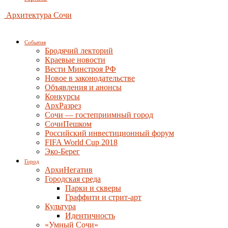
Архитектура Сочи
События
Бродячий лекторий
Краевые новости
Вести Минстроя РФ
Новое в законодательстве
Объявления и анонсы
Конкурсы
АрхРазрез
Сочи — гостеприимный город
СочиПешком
Российский инвестиционный форум
FIFA World Cup 2018
Эко-Берег
Город
АрхиНегатив
Городская среда
Парки и скверы
Граффити и стрит-арт
Культура
Идентичность
«Умный Сочи»