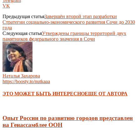
Telegram
VK
Предыдущая статья
Завершён второй этап разработки
Стратегии социально-экономического развития Сочи до 2030
года
Следующая статья
Утверждены границы территорий двух
памятников федерального значения в Сочи
Наталья Захарова
https://boosty.to/nutkaaa
ЭТО МОЖЕТ БЫТЬ ИНТЕРЕСНО
ЕЩЕ ОТ АВТОРА
Опыт России по развитию городов представлен
на Генассамблее ООН