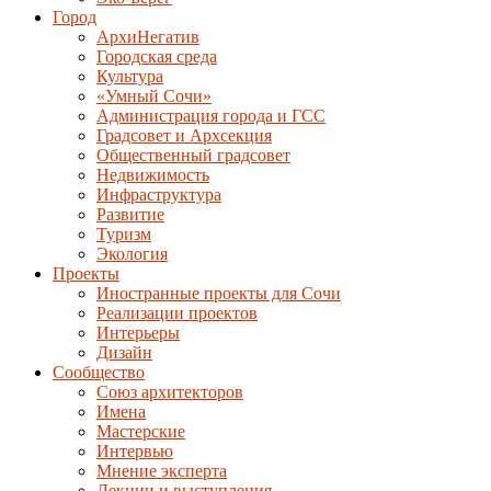
Город
АрхиНегатив
Городская среда
Культура
«Умный Сочи»
Администрация города и ГСС
Градсовет и Архсекция
Общественный градсовет
Недвижимость
Инфраструктура
Развитие
Туризм
Экология
Проекты
Иностранные проекты для Сочи
Реализации проектов
Интерьеры
Дизайн
Сообщество
Союз архитекторов
Имена
Мастерские
Интервью
Мнение эксперта
Лекции и выступления