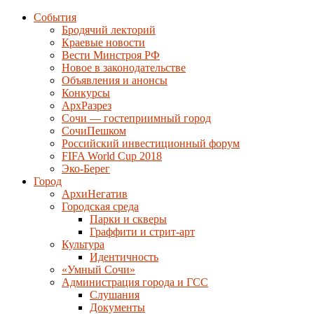
События
Бродячий лекторий
Краевые новости
Вести Минстроя РФ
Новое в законодательстве
Объявления и анонсы
Конкурсы
АрхРазрез
Сочи — гостеприимный город
СочиПешком
Российский инвестиционный форум
FIFA World Cup 2018
Эко-Берег
Город
АрхиНегатив
Городская среда
Парки и скверы
Граффити и стрит-арт
Культура
Идентичность
«Умный Сочи»
Администрация города и ГСС
Слушания
Документы