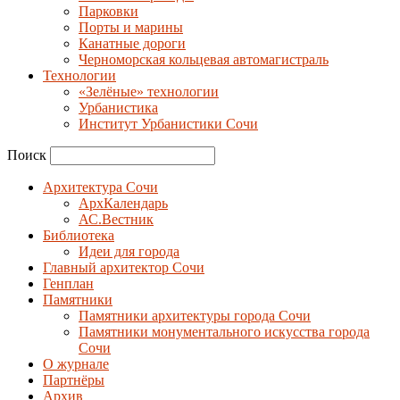
Парковки
Порты и марины
Канатные дороги
Черноморская кольцевая автомагистраль
Технологии
«Зелёные» технологии
Урбанистика
Институт Урбанистики Сочи
Поиск
Архитектура Сочи
АрхКалендарь
АС.Вестник
Библиотека
Идеи для города
Главный архитектор Сочи
Генплан
Памятники
Памятники архитектуры города Сочи
Памятники монументального искусства города
Сочи
О журнале
Партнёры
Архив