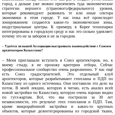
город, а дальше уже можно приземлять туда экономические
стратегии верхнего (странового/федерального) уровня,
которые рекомендуют развивать те или иные сектора
экономики в этом городе. У нас пока всё происходит
зонированием: создаются какие-то экономические зоны,
индустриальные центры. К примеру, в Корее технопарки
интегрированы в городскую среду и нас это сильно удивляет:
почему это не за забором и не за городом.
– Удаётся ли вашей Ассоциации выстраивать взаимодействие с Союзом
архитекторов Казахстана?
– Меня приглашали вступить в Союз архитекторов, но, к
моему стыду, я не прохожу критерии отбора. Сейчас
профессиональное сообщество очень разрозненно. У нас ещё
есть Союз градостроителей. Это отдельный клуб
архитекторов, которые разрабатывают генпланы и ПДП по
Казахстану из одного источника. Они поставили это дело на
поток. В моей лекции, которую я читаю, есть анализ всей
новой застройки по Казахстану, которую очень хорошо видно
по гугл-картам. Всё, что мы построили за 30 лет
независимости, это результат этих генпланов и ПДП. Там,
кроме микрорайонной застройки и каких-то крупных
объектов, которые дезинтегрированны из городской ткани,