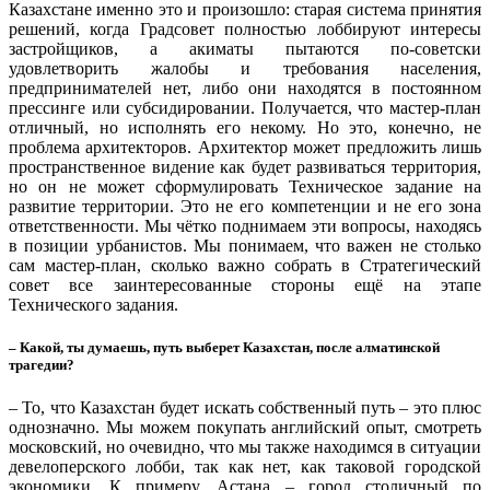
Казахстане именно это и произошло: старая система принятия
решений, когда Градсовет полностью лоббируют интересы
застройщиков, а акиматы пытаются по-советски
удовлетворить жалобы и требования населения,
предпринимателей нет, либо они находятся в постоянном
прессинге или субсидировании. Получается, что мастер-план
отличный, но исполнять его некому. Но это, конечно, не
проблема архитекторов. Архитектор может предложить лишь
пространственное видение как будет развиваться территория,
но он не может сформулировать Техническое задание на
развитие территории. Это не его компетенции и не его зона
ответственности. Мы чётко поднимаем эти вопросы, находясь
в позиции урбанистов. Мы понимаем, что важен не столько
сам мастер-план, сколько важно собрать в Стратегический
совет все заинтересованные стороны ещё на этапе
Технического задания.
– Какой, ты думаешь, путь выберет Казахстан, после алматинской
трагедии?
– То, что Казахстан будет искать собственный путь – это плюс
однозначно. Мы можем покупать английский опыт, смотреть
московский, но очевидно, что мы также находимся в ситуации
девелоперского лобби, так как нет, как таковой городской
экономики. К примеру, Астана – город столичный по