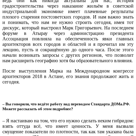
ведь они как никогда актуальны для нас, история
градостроительства через наказание жильём в советской
индустриальной экономике имеет плачевные результаты
плохого старения постсоветских городов. И нам важно знать
и понимать, что нам не нужно строить сегодня, имея тот
дискурс, который выстроил Марк Григорьевич. На последнем
форуме в Атырау через администрацию президента
Ассоциация повлияла на обеспеченность явки главных
архитекторов всех городов и областей и я прочитал им эту
лекцию, пусть и сокращённую до одного часа. После этого
начали возникать запросы с других регионов, что позволит
нам расширить географию хотя бы образовательного влияния.
После выступления Марка на Международном конгрессе
архитекторов 2018 в Астане, его знания продолжают жить и
сегодня.
– Вы говорили, что ведёте работу над переводом Стандарта ДОМа.РФ.
Можете рассказать об этом подробнее?
– Я настаиваю на том, что его нужно сделать неким гибридом:
взять оттуда всё, что имеет ценность. У меня вызвали
смущение показатели по плотности, так как там указана была