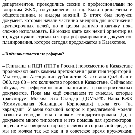
департаментов, проводились сессии с профессионалами по
вопросам ЖКХ, госуправления и т.д. Были привлечены и
общественники, и лидеры мнений. В итоге был получен
документ, который начали частично внедрять для достижения
краткосрочных целей, но в целом данную практику пока
сложно использовать. Её можно взять как некий ориентир на
то, куда нужно стремиться при реформировании документов
планирования, которое сегодня продолжается в Казахстане.
– В чём заключается эта реформа?
– Генпланы и ПДП (ППТ в России) повсеместно в Казахстане
продолжают быть камнем преткновения развития территорий.
Мы создали Ассоциации урбанистов Казахстана QazUrban и
Q88, где 88 – это количество городов в Казахстане. Сейчас мы
обсуждаем реформирование написания градостроительных
документов. Пока мы ещё считываем те смыслы, которые
транслирует Москва. Это Стандарт ДОМа.РФ. Наша КЖК
(Коммунальная Жилищная Корпорация) взяла его “на
карандаш”. У меня большой вопрос к предлагаемой модели
развития городов: она слишком стандартизирована. Да, в
документе много типологии и это помощь для архитекторов,
но, если мы говорим о городе, о связях и социальной среде, то
мы не можем так же как и в советское время кружочками