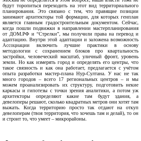
будут торопиться переходить на этот вид территориального
планирования. Это связано с тем, что правящие позиции
занимают архитекторы той формации, для которых генплан
является главным градостроительным документом. Сейчас,
когда пошли подвижки в направлении мастерпланирования
от ДОМ.РФ и “Стрелки”, мы получили права на перевод и
адаптацию. Внутри этой адаптации и заложена возможность
Ассоциации включить лучшие практики в основу
методологии с сохранением блоков про квартальность
застройки, человеческий масштаб, уличный фронт, уровень
земли. Но как измерять город и определять его центры, что
такое связность и как она работает, предлагается с учётом
опыта разработки мастер-плана Нур-Султана. У нас не так
много городов – всего 17 региональных центров – и мы
можем проанализировать их структуру, подготовить некие
каркасы и гипотезы с точки зрения аналитики, а потом уж
архитекторы определяют какие там будут здания, а
девелоперы решают, сколько квадратных метров они хотят там
выжать. Когда территорию просто так отдают на откуп
девелоперам (твоя территория, что хочешь там и делай), то он
и строит то, что умеет – микрорайоны.