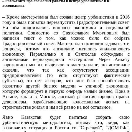
– Расскажите про свой опыт работы в центре урбанистике и в
ассоциациях.
– Кроме мастер-плана был создан центр урбанистики в 2016
году и была попытка перезапустить Градостроительный совет.
На нём поднимались вопросы экономики и социальной
политики. Совместно со Святославом Муруновым был
написан текст о том, как можно было бы собрать
Градостроительный совет. Мастер-план позволил задавать эти
вопросы, потому что англичане пытались анализировать
экономику. Параллельно я и Святослав обсуждали с
англичанами вернакулярный мастер-план. Через Анкету
горожанина мы их выделяли в мастер-плане, но англичане
сказали, что так как отсутствуют ассоциации
предпринимателей (то есть отсутствуют фактические
субъекты), то нет акторов, кто мог был способствовать
развитию другой бизнес модели – уличной экономики,
которую формирует в первую очередь малый бизнес. Пока в
Астане, как и в Москве, логикой развития городов правят
девелоперы, зарабатывающие колоссальные деньги на
строительстве жилья и им всё равно на всё остальное.
Явно Казахстан будет пытаться собрать свою
урбанистическую методологию, потому что, видя, как
развивается ситуация в России со “Стрелкой”, “ДОМ.РФ”,