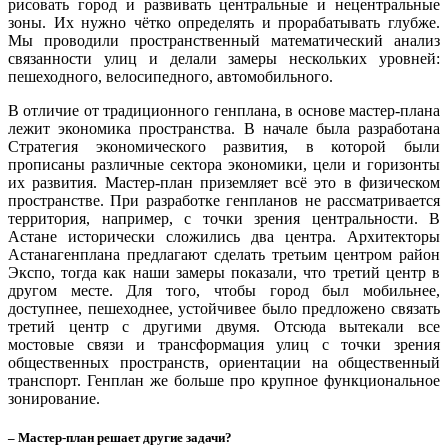
рисовать город и развивать центральные и нецентральные
зоны. Их нужно чётко определять и прорабатывать глубже.
Мы проводили пространственный математический анализ
связанности улиц и делали замеры нескольких уровней:
пешеходного, велосипедного, автомобильного.
В отличие от традиционного генплана, в основе мастер-плана
лежит экономика пространства. В начале была разработана
Стратегия экономического развития, в которой были
прописаны различные сектора экономики, цели и горизонты
их развития. Мастер-план приземляет всё это в физическом
пространстве. При разработке генпланов не рассматривается
территория, например, с точки зрения центральности. В
Астане исторически сложились два центра. Архитекторы
Астанагенплана предлагают сделать третьим центром район
Экспо, тогда как наши замеры показали, что третий центр в
другом месте. Для того, чтобы город был мобильнее,
доступнее, пешеходнее, устойчивее было предложено связать
третий центр с другими двумя. Отсюда вытекали все
мостовые связи и трансформация улиц с точки зрения
общественных пространств, ориентации на общественный
транспорт. Генплан же больше про крупное функциональное
зонирование.
– Мастер-план решает другие задачи?