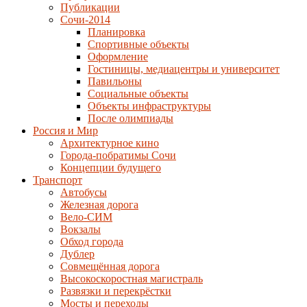
Публикации
Сочи-2014
Планировка
Спортивные объекты
Оформление
Гостиницы, медиацентры и университет
Павильоны
Социальные объекты
Объекты инфраструктуры
После олимпиады
Россия и Мир
Архитектурное кино
Города-побратимы Сочи
Концепции будущего
Транспорт
Автобусы
Железная дорога
Вело-СИМ
Вокзалы
Обход города
Дублер
Совмещённая дорога
Высокоскоростная магистраль
Развязки и перекрёстки
Мосты и переходы