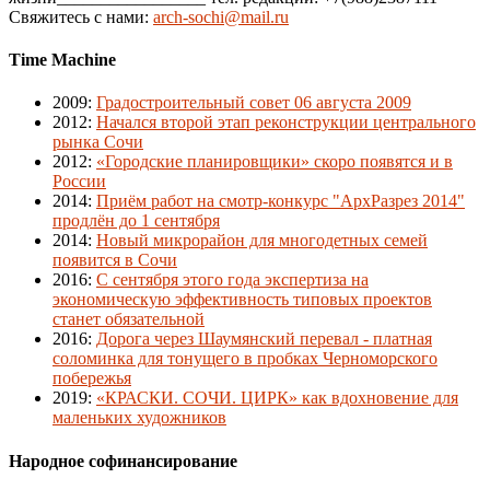
Свяжитесь с нами:
arch-sochi@mail.ru
Time Machine
2009
:
Градостроительный совет 06 августа 2009
2012
:
Начался второй этап реконструкции центрального
рынка Сочи
2012
:
«Городские планировщики» скоро появятся и в
России
2014
:
Приём работ на смотр-конкурс "АрхРазрез 2014"
продлён до 1 сентября
2014
:
Новый микрорайон для многодетных семей
появится в Сочи
2016
:
С сентября этого года экспертиза на
экономическую эффективность типовых проектов
станет обязательной
2016
:
Дорога через Шаумянский перевал - платная
соломинка для тонущего в пробках Черноморского
побережья
2019
:
«КРАСКИ. СОЧИ. ЦИРК» как вдохновение для
маленьких художников
Народное софинансирование