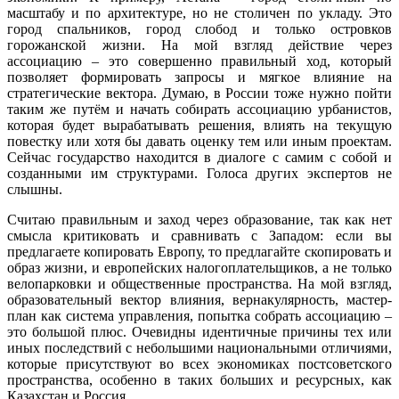
масштабу и по архитектуре, но не столичен по укладу. Это
город спальников, город слобод и только островков
горожанской жизни. На мой взгляд действие через
ассоциацию – это совершенно правильный ход, который
позволяет формировать запросы и мягкое влияние на
стратегические вектора. Думаю, в России тоже нужно пойти
таким же путём и начать собирать ассоциацию урбанистов,
которая будет вырабатывать решения, влиять на текущую
повестку или хотя бы давать оценку тем или иным проектам.
Сейчас государство находится в диалоге с самим с собой и
созданными им структурами. Голоса других экспертов не
слышны.
Считаю правильным и заход через образование, так как нет
смысла критиковать и сравнивать с Западом: если вы
предлагаете копировать Европу, то предлагайте скопировать и
образ жизни, и европейских налогоплательщиков, а не только
велопарковки и общественные пространства. На мой взгляд,
образовательный вектор влияния, вернакулярность, мастер-
план как система управления, попытка собрать ассоциацию –
это большой плюс. Очевидны идентичные причины тех или
иных последствий с небольшими национальными отличиями,
которые присутствуют во всех экономиках постсоветского
пространства, особенно в таких больших и ресурсных, как
Казахстан и Россия.