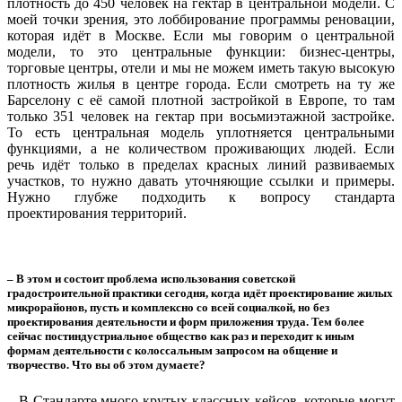
плотность до 450 человек на гектар в центральной модели. С
моей точки зрения, это лоббирование программы реновации,
которая идёт в Москве. Если мы говорим о центральной
модели, то это центральные функции: бизнес-центры,
торговые центры, отели и мы не можем иметь такую высокую
плотность жилья в центре города. Если смотреть на ту же
Барселону с её самой плотной застройкой в Европе, то там
только 351 человек на гектар при восьмиэтажной застройке.
То есть центральная модель уплотняется центральными
функциями, а не количеством проживающих людей. Если
речь идёт только в пределах красных линий развиваемых
участков, то нужно давать уточняющие ссылки и примеры.
Нужно глубже подходить к вопросу стандарта
проектирования территорий.
– В этом и состоит проблема использования советской
градостроительной практики сегодня, когда идёт проектирование жилых
микрорайонов, пусть и комплексно со всей социалкой, но без
проектирования деятельности и форм приложения труда. Тем более
сейчас постиндустриальное общество как раз и переходит к иным
формам деятельности с колоссальным запросом на общение и
творчество. Что вы об этом думаете?
– В Стандарте много крутых классных кейсов, которые могут