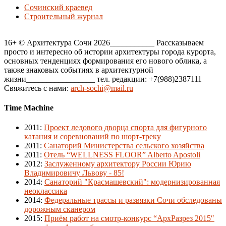
Сочинский краевед
Строительный журнал
16+ © Архитектура Сочи 2026___________ Рассказываем
просто и интересно об истории архитектуры города курорта,
основных тенденциях формирования его нового облика, а
также знаковых событиях в архитектурной
жизни_________________ тел. редакции: +7(988)2387111
Свяжитесь с нами:
arch-sochi@mail.ru
Time Machine
2011
:
Проект ледового дворца спорта для фигурного
катания и соревнований по шорт-треку
2011
:
Санаторий Министерства сельского хозяйства
2011
:
Отель “WELLNESS FLOOR” Alberto Apostoli
2012
:
Заслуженному архитектору России Юрию
Владимировичу Львову - 85!
2014
:
Санаторий "Красмашевский": модернизированная
неоклассика
2014
:
Федеральные трассы и развязки Сочи обследованы
дорожным сканером
2015
:
Приём работ на смотр-конкурс “АрхРазрез 2015″