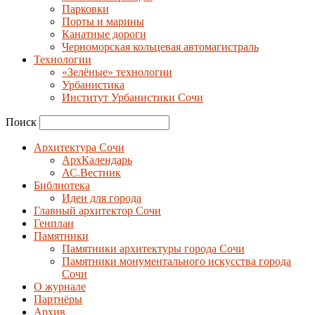
Парковки
Порты и марины
Канатные дороги
Черноморская кольцевая автомагистраль
Технологии
«Зелёные» технологии
Урбанистика
Институт Урбанистики Сочи
Поиск
Архитектура Сочи
АрхКалендарь
АС.Вестник
Библиотека
Идеи для города
Главный архитектор Сочи
Генплан
Памятники
Памятники архитектуры города Сочи
Памятники монументального искусства города
Сочи
О журнале
Партнёры
Архив