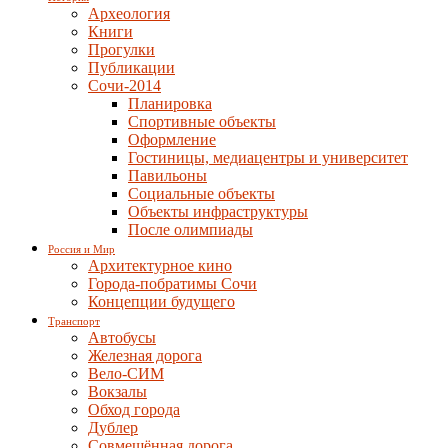
Археология
Книги
Прогулки
Публикации
Сочи-2014
Планировка
Спортивные объекты
Оформление
Гостиницы, медиацентры и университет
Павильоны
Социальные объекты
Объекты инфраструктуры
После олимпиады
Россия и Мир
Архитектурное кино
Города-побратимы Сочи
Концепции будущего
Транспорт
Автобусы
Железная дорога
Вело-СИМ
Вокзалы
Обход города
Дублер
Совмещённая дорога