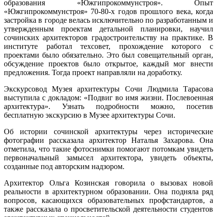
образования «Южгипрокоммунстроя». Опыт
«Южгипрокоммунстроя» 70-80-х годов прошлого века, когда
застройка в городе велась исключительно по разработанным и
утвержденным проектам детальной планировки, научил
сочинских архитекторов градостроительству на практике. В
институте работал техсовет, прохождение которого с
проектами было обязательно. Это был совещательный орган,
обсуждение проектов было открытое, каждый мог внести
предложения. Тогда проект направляли на доработку.
Экскурсовод Музея архитектуры Сочи Людмила Тарасова
выступила с докладом: «Подвиг во имя жизни. Послевоенная
архитектура». Узнать подробности можно, посетив
бесплатную экскурсию в Музее архитектуры Сочи.
Об истории сочинской архитектуры через исторические
фотографии рассказала архитектор Наталья Захарова. Она
отметила, что такие фотоснимки помогают потомкам увидеть
первоначальный замысел архитектора, увидеть объекты,
созданные под авторским надзором.
Архитектор Ольга Козинская говорила о вызовах новой
реальности в архитектурном образовании. Она подняла ряд
вопросов, касающихся образовательных профстандартов, а
также рассказала о просветительской деятельности студентов