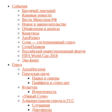
События
Бродячий лекторий
Краевые новости
Вести Минстроя РФ
Новое в законодательстве
Объявления и анонсы
Конкурсы
АрхРазрез
Сочи — гостеприимный город
СочиПешком
Российский инвестиционный форум
FIFA World Cup 2018
Эко-Берег
Город
АрхиНегатив
Городская среда
Парки и скверы
Граффити и стрит-арт
Культура
Идентичность
«Умный Сочи»
Администрация города и ГСС
Слушания
Документы