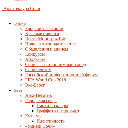
Архитектура Сочи
События
Бродячий лекторий
Краевые новости
Вести Минстроя РФ
Новое в законодательстве
Объявления и анонсы
Конкурсы
АрхРазрез
Сочи — гостеприимный город
СочиПешком
Российский инвестиционный форум
FIFA World Cup 2018
Эко-Берег
Город
АрхиНегатив
Городская среда
Парки и скверы
Граффити и стрит-арт
Культура
Идентичность
«Умный Сочи»