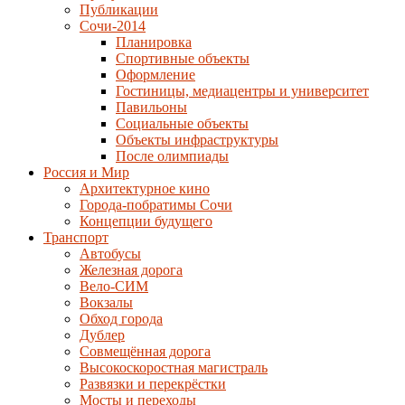
Публикации
Сочи-2014
Планировка
Спортивные объекты
Оформление
Гостиницы, медиацентры и университет
Павильоны
Социальные объекты
Объекты инфраструктуры
После олимпиады
Россия и Мир
Архитектурное кино
Города-побратимы Сочи
Концепции будущего
Транспорт
Автобусы
Железная дорога
Вело-СИМ
Вокзалы
Обход города
Дублер
Совмещённая дорога
Высокоскоростная магистраль
Развязки и перекрёстки
Мосты и переходы