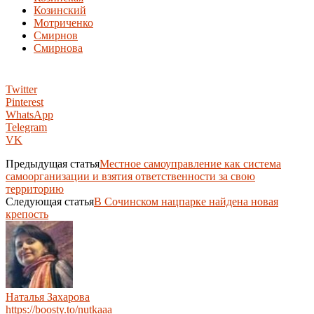
Козинский
Мотриченко
Смирнов
Смирнова
Twitter
Pinterest
WhatsApp
Telegram
VK
Предыдущая статья
Местное самоуправление как система
самоорганизации и взятия ответственности за свою
территорию
Следующая статья
В Сочинском нацпарке найдена новая
крепость
Наталья Захарова
https://boosty.to/nutkaaa