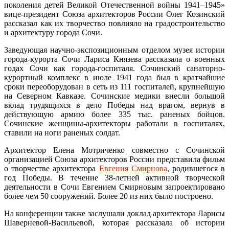
поколения детей Великой Отечественной войны 1941–1945»
вице-президент Союза архитекторов России Олег Козинский
рассказал как их творчество повлияло на градостроительство
и архитектуру города Сочи.
Заведующая научно-экспозиционным отделом музея истории
города-курорта Сочи Лариса Князева рассказала о военных
годах Сочи как города-госпиталя. Сочинский санаторно-
курортный комплекс в июле 1941 года был в кратчайшие
сроки переоборудован в сеть из 111 госпиталей, крупнейшую
на Северном Кавказе. Сочинские медики внесли большой
вклад трудящихся в дело Победы над врагом, вернув в
действующую армию более 335 тыс. раненых бойцов.
Сочинские женщины-архитекторы работали в госпиталях,
ставили на ноги раненых солдат.
Архитектор Елена Мотриченко совместно с Сочинской
организацией Союза архитекторов России представила фильм
о творчестве архитектора
Евгения Смирнова
, родившегося в
год Победы. В течение 38-летней активной творческой
деятельности в Сочи Евгением Смирновым запроектировано
более чем 50 сооружений. Более 20 из них было построено.
На конференции также заслушали доклад архитектора Ларисы
Шаверневой-Васильевой, которая рассказала об истории