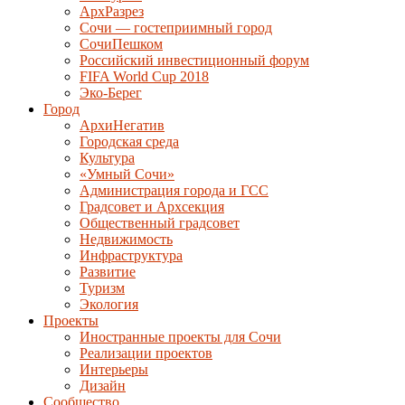
АрхРазрез
Сочи — гостеприимный город
СочиПешком
Российский инвестиционный форум
FIFA World Cup 2018
Эко-Берег
Город
АрхиНегатив
Городская среда
Культура
«Умный Сочи»
Администрация города и ГСС
Градсовет и Архсекция
Общественный градсовет
Недвижимость
Инфраструктура
Развитие
Туризм
Экология
Проекты
Иностранные проекты для Сочи
Реализации проектов
Интерьеры
Дизайн
Сообщество