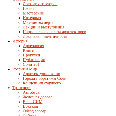
Союз архитекторов
Имена
Мастерские
Интервью
Мнение эксперта
Лекции и выступления
Национальная палата архитекторов
Локальная идентичность
История
Археология
Книги
Прогулки
Публикации
Сочи-2014
Россия и Мир
Архитектурное кино
Города-побратимы Сочи
Концепции будущего
Транспорт
Автобусы
Железная дорога
Вело-СИМ
Вокзалы
Обход города
Дублер