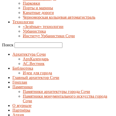
Парковки
Порты и марины
Канатные дороги
Черноморская кольцевая автомагистраль
Технологии
«Зелёные» технологии
Урбанистика
Институт Урбанистики Сочи
Поиск
Архитектура Сочи
АрхКалендарь
АС.Вестник
Библиотека
Идеи для города
Главный архитектор Сочи
Генплан
Памятники
Памятники архитектуры города Сочи
Памятники монументального искусства города
Сочи
О журнале
Партнёры
Архив