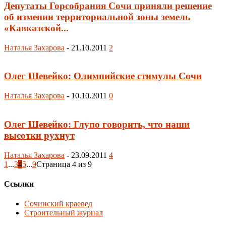
Депутаты Горсобрания Сочи приняли решение
об измении территориальной зоны земель
«Кавказской...
Наталья Захарова
-
21.10.2011
2
Олег Шевейко: Олимпийские стимулы Сочи
Наталья Захарова
-
10.10.2011
0
Олег Шевейко: Глупо говорить, что наши
высотки рухнут
Наталья Захарова
-
23.09.2011
4
1
...
3
4
5
...
9
Страница 4 из 9
Ссылки
Сочинский краевед
Строительный журнал