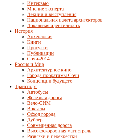
Интервью
Мнение эксперта
Лекции и выступления
Национальная палата архитекторов
Локальная идентичность
История
Археология
Книги
Прогулки
Публикации
Сочи-2014
Россия и Мир
Архитектурное кино
Города-побратимы Сочи
Концепции будущего
Транспорт
Автобусы
Железная дорога
Вело-СИМ
Вокзалы
Обход города
Дублер
Совмещённая дорога
Высокоскоростная магистраль
Развязки и перекрёстки