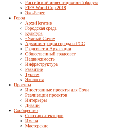
Российский инвестиционный форум
FIFA World Cup 2018
Эко-Берег
Город
АрхиНегатив
Городская среда
Культура
«Умный Сочи»
Администрация города и ГСС
Градсовет и Архсекция
Общественный градсовет
Недвижимость
Инфраструктура
Развитие
Туризм
Экология
Проекты
Иностранные проекты для Сочи
Реализации проектов
Интерьеры
Дизайн
Сообщество
Союз архитекторов
Имена
Мастерские