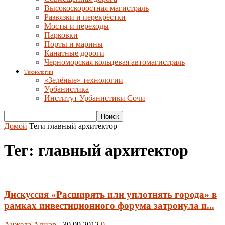
Высокоскоростная магистраль
Развязки и перекрёстки
Мосты и переходы
Парковки
Порты и марины
Канатные дороги
Черноморская кольцевая автомагистраль
Технологии
«Зелёные» технологии
Урбанистика
Институт Урбанистики Сочи
Домой
Теги
главный архитектор
Тег: главный архитектор
Дискуссия «Расширять или уплотнять города» в
рамках инвестиционного форума затронула и...
Анжела Аджар
-
30.09.2012
0