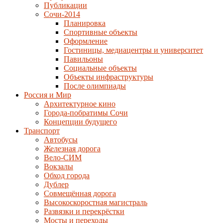
Публикации
Сочи-2014
Планировка
Спортивные объекты
Оформление
Гостиницы, медиацентры и университет
Павильоны
Социальные объекты
Объекты инфраструктуры
После олимпиады
Россия и Мир
Архитектурное кино
Города-побратимы Сочи
Концепции будущего
Транспорт
Автобусы
Железная дорога
Вело-СИМ
Вокзалы
Обход города
Дублер
Совмещённая дорога
Высокоскоростная магистраль
Развязки и перекрёстки
Мосты и переходы