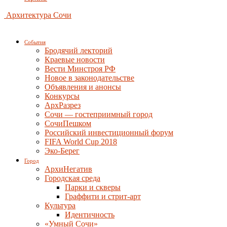
Архитектура Сочи
События
Бродячий лекторий
Краевые новости
Вести Минстроя РФ
Новое в законодательстве
Объявления и анонсы
Конкурсы
АрхРазрез
Сочи — гостеприимный город
СочиПешком
Российский инвестиционный форум
FIFA World Cup 2018
Эко-Берег
Город
АрхиНегатив
Городская среда
Парки и скверы
Граффити и стрит-арт
Культура
Идентичность
«Умный Сочи»