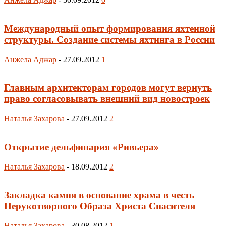
Международный опыт формирования яхтенной
структуры. Создание системы яхтинга в России
Анжела Аджар
-
27.09.2012
1
Главным архитекторам городов могут вернуть
право согласовывать внешний вид новостроек
Наталья Захарова
-
27.09.2012
2
Открытие дельфинария «Ривьера»
Наталья Захарова
-
18.09.2012
2
Закладка камня в основание храма в честь
Нерукотворного Образа Христа Спасителя
Наталья Захарова
-
30.08.2012
1