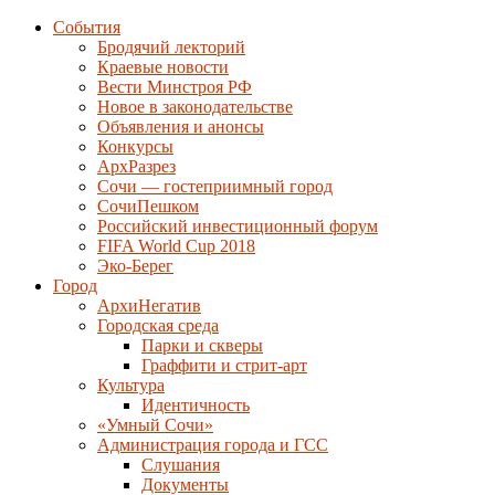
События
Бродячий лекторий
Краевые новости
Вести Минстроя РФ
Новое в законодательстве
Объявления и анонсы
Конкурсы
АрхРазрез
Сочи — гостеприимный город
СочиПешком
Российский инвестиционный форум
FIFA World Cup 2018
Эко-Берег
Город
АрхиНегатив
Городская среда
Парки и скверы
Граффити и стрит-арт
Культура
Идентичность
«Умный Сочи»
Администрация города и ГСС
Слушания
Документы