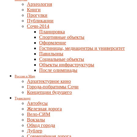
Археология
Книги
Прогулки
Публикации
Сочи-2014
Планировка
Спортивные объекты
Оформление
Гостиницы, медиацентры и университет
Павильоны
Социальные объекты
Объекты инфраструктуры
После олимпиады
Россия и Мир
Архитектурное кино
Города-побратимы Сочи
Концепции будущего
Транспорт
Автобусы
Железная дорога
Вело-СИМ
Вокзалы
Обход города
Дублер
Совмещённая дорога