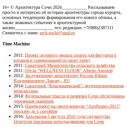
16+ © Архитектура Сочи 2026___________ Рассказываем
просто и интересно об истории архитектуры города курорта,
основных тенденциях формирования его нового облика, а
также знаковых событиях в архитектурной
жизни_________________ тел. редакции: +7(988)2387111
Свяжитесь с нами:
arch-sochi@mail.ru
Time Machine
2011
:
Проект ледового дворца спорта для фигурного
катания и соревнований по шорт-треку
2011
:
Санаторий Министерства сельского хозяйства
2011
:
Отель “WELLNESS FLOOR” Alberto Apostoli
2012
:
Заслуженному архитектору России Юрию
Владимировичу Львову - 85!
2014
:
Санаторий "Красмашевский": модернизированная
неоклассика
2014
:
Федеральные трассы и развязки Сочи обследованы
дорожным сканером
2015
:
Приём работ на смотр-конкурс “АрхРазрез 2015″
продлён до 1 сентября
2016
:
Архсекция 5 августа 2016 года: скульптуры
Церетели признаны неподходящими для Сочи