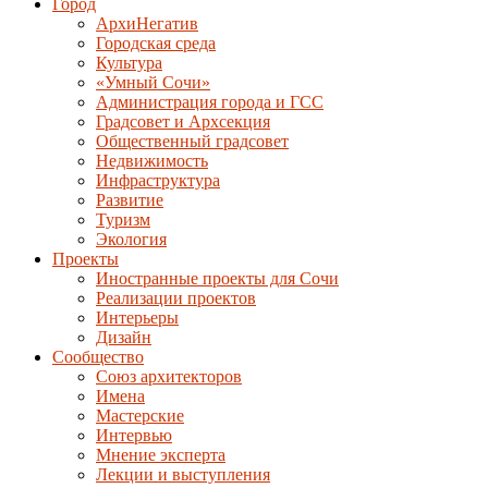
Город
АрхиНегатив
Городская среда
Культура
«Умный Сочи»
Администрация города и ГСС
Градсовет и Архсекция
Общественный градсовет
Недвижимость
Инфраструктура
Развитие
Туризм
Экология
Проекты
Иностранные проекты для Сочи
Реализации проектов
Интерьеры
Дизайн
Сообщество
Союз архитекторов
Имена
Мастерские
Интервью
Мнение эксперта
Лекции и выступления