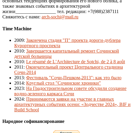
основных тенденциях формирования его нового облика, а
также знаковых событиях в архитектурной
жизни_________________ тел. редакции: +7(988)2387111
Свяжитесь с нами:
arch-sochi@mail.ru
Time Machine
2009
:
Закончена стадия "П" проекта дороги-дублера
Курортного проспекта
2010
:
Завершается капитальный ремонт Сочинской
детской больницы
2010
:
Le résumé de L’Architecture de Sotchi, de 2 à 8 août
2011
:
Окончательный проект Центрального стадиона
Сочи-2014
2013
:
Фестиваль "Сочи-Пешком-2013": как это было
2014
:
Круглый стол "Сочинские хроники"
2023
:
На Градостроительном совете обсудили создание
водно-зеленого каркаса Сочи
2024
:
Принимаются заявки на участие в главных
архитектурных событиях осени: «Зодчестве 2024», BIF и
Build School
Народное софинансирование