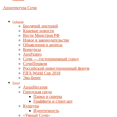
Архитектура Сочи
События
Бродячий лекторий
Краевые новости
Вести Минстроя РФ
Новое в законодательстве
Объявления и анонсы
Конкурсы
АрхРазрез
Сочи — гостеприимный город
СочиПешком
Российский инвестиционный форум
FIFA World Cup 2018
Эко-Берег
Город
АрхиНегатив
Городская среда
Парки и скверы
Граффити и стрит-арт
Культура
Идентичность
«Умный Сочи»