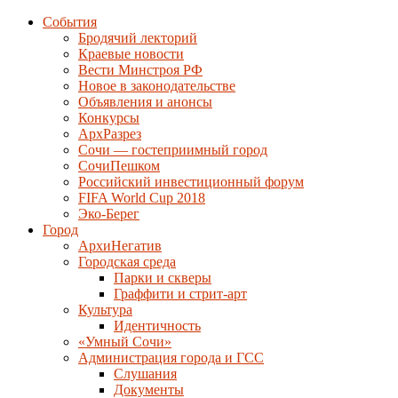
События
Бродячий лекторий
Краевые новости
Вести Минстроя РФ
Новое в законодательстве
Объявления и анонсы
Конкурсы
АрхРазрез
Сочи — гостеприимный город
СочиПешком
Российский инвестиционный форум
FIFA World Cup 2018
Эко-Берег
Город
АрхиНегатив
Городская среда
Парки и скверы
Граффити и стрит-арт
Культура
Идентичность
«Умный Сочи»
Администрация города и ГСС
Слушания
Документы