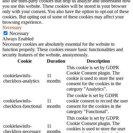
also use third-party cookies that help us analyze and understand how
you use this website. These cookies will be stored in your browser
only with your consent. You also have the option to opt-out of these
cookies. But opting out of some of these cookies may affect your
browsing experience.
Necessary
Necessary
Always Enabled
Necessary cookies are absolutely essential for the website to
function properly. These cookies ensure basic functionalities and
security features of the website, anonymously.
Cookie
Duration
Description
This cookie is set by GDPR
Cookie Consent plugin. The
cookielawinfo-
11
cookie is used to store the user
checkbox-analytics
months
consent for the cookies in the
category "Analytics".
The cookie is set by GDPR
cookielawinfo-
11
cookie consent to record the user
checkbox-functional
months
consent for the cookies in the
category "Functional".
This cookie is set by GDPR
Cookie Consent plugin. The
cookielawinfo-
11
cookies is used to store the user
checkbox-necessary
months