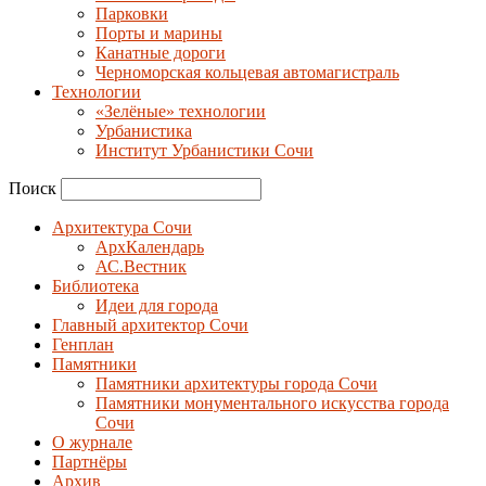
Парковки
Порты и марины
Канатные дороги
Черноморская кольцевая автомагистраль
Технологии
«Зелёные» технологии
Урбанистика
Институт Урбанистики Сочи
Поиск
Архитектура Сочи
АрхКалендарь
АС.Вестник
Библиотека
Идеи для города
Главный архитектор Сочи
Генплан
Памятники
Памятники архитектуры города Сочи
Памятники монументального искусства города
Сочи
О журнале
Партнёры
Архив