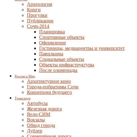
Археология
Книги
Прогулки
Публикации
Сочи-2014
Планировка
Спортивные объекты
Оформление
Гостиницы, медиацентры и университет
Павильоны
Социальные объекты
Объекты инфраструктуры
После олимпиады
Россия и Мир
Архитектурное кино
Города-побратимы Сочи
Концепции будущего
Транспорт
Автобусы
Железная дорога
Вело-СИМ
Вокзалы
Обход города
Дублер
Совмещённая дорога