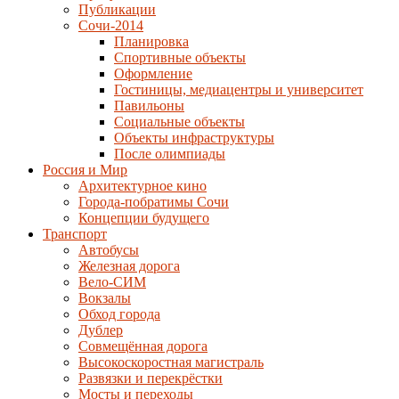
Публикации
Сочи-2014
Планировка
Спортивные объекты
Оформление
Гостиницы, медиацентры и университет
Павильоны
Социальные объекты
Объекты инфраструктуры
После олимпиады
Россия и Мир
Архитектурное кино
Города-побратимы Сочи
Концепции будущего
Транспорт
Автобусы
Железная дорога
Вело-СИМ
Вокзалы
Обход города
Дублер
Совмещённая дорога
Высокоскоростная магистраль
Развязки и перекрёстки
Мосты и переходы