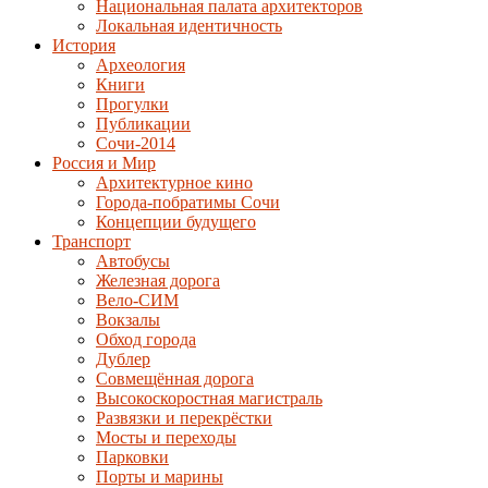
Национальная палата архитекторов
Локальная идентичность
История
Археология
Книги
Прогулки
Публикации
Сочи-2014
Россия и Мир
Архитектурное кино
Города-побратимы Сочи
Концепции будущего
Транспорт
Автобусы
Железная дорога
Вело-СИМ
Вокзалы
Обход города
Дублер
Совмещённая дорога
Высокоскоростная магистраль
Развязки и перекрёстки
Мосты и переходы
Парковки
Порты и марины