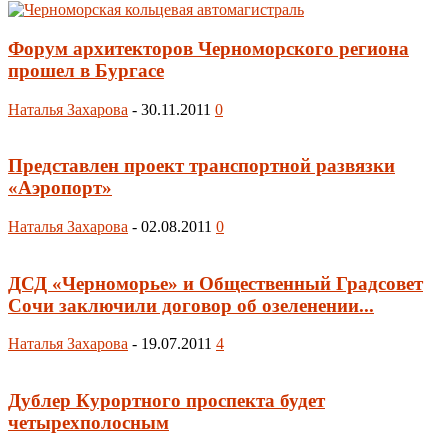
Форум архитекторов Черноморского региона
прошел в Бургасе
Наталья Захарова
-
30.11.2011
0
Представлен проект транспортной развязки
«Аэропорт»
Наталья Захарова
-
02.08.2011
0
ДСД «Черноморье» и Общественный Градсовет
Сочи заключили договор об озеленении...
Наталья Захарова
-
19.07.2011
4
Дублер Курортного проспекта будет
четырехполосным