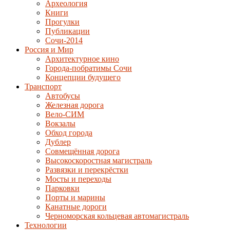
Археология
Книги
Прогулки
Публикации
Сочи-2014
Россия и Мир
Архитектурное кино
Города-побратимы Сочи
Концепции будущего
Транспорт
Автобусы
Железная дорога
Вело-СИМ
Вокзалы
Обход города
Дублер
Совмещённая дорога
Высокоскоростная магистраль
Развязки и перекрёстки
Мосты и переходы
Парковки
Порты и марины
Канатные дороги
Черноморская кольцевая автомагистраль
Технологии