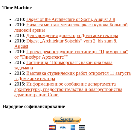
Time Machine
2010
:
Digest of the Architecture of Sochi, August 2-8
2010
:
Начался монтаж металлокаркаса купола Большой
ледовой арены
2010
:
День рождения директора Дома архитектора
2010
:
Digest „Architektur Sotschis“ vom 2. bis zum 8.
August
2010
:
Проект реконструкции гостиницы "Приморская"
от "Гинзбург Архитектс""
2015
:
Гостиница "Приморская": какой она была
задумана
2015
:
Выставка студенческих работ откроется 11 августа
в Доме архитектора
2015
:
Информационное сообщение департамента
архитектуры, градостроительства и благоустройства
администрации Сочи
Народное софинансирование