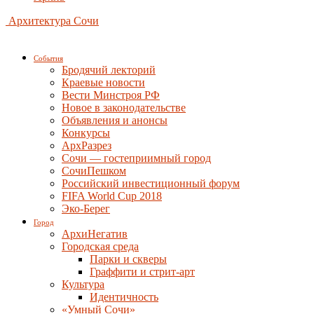
Архитектура Сочи
События
Бродячий лекторий
Краевые новости
Вести Минстроя РФ
Новое в законодательстве
Объявления и анонсы
Конкурсы
АрхРазрез
Сочи — гостеприимный город
СочиПешком
Российский инвестиционный форум
FIFA World Cup 2018
Эко-Берег
Город
АрхиНегатив
Городская среда
Парки и скверы
Граффити и стрит-арт
Культура
Идентичность
«Умный Сочи»