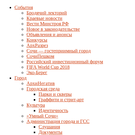
События
Бродячий лекторий
Краевые новости
Вести Минстроя РФ
Новое в законодательстве
Объявления и анонсы
Конкурсы
АрхРазрез
Сочи — гостеприимный город
СочиПешком
Российский инвестиционный форум
FIFA World Cup 2018
Эко-Берег
Город
АрхиНегатив
Городская среда
Парки и скверы
Граффити и стрит-арт
Культура
Идентичность
«Умный Сочи»
Администрация города и ГСС
Слушания
Документы