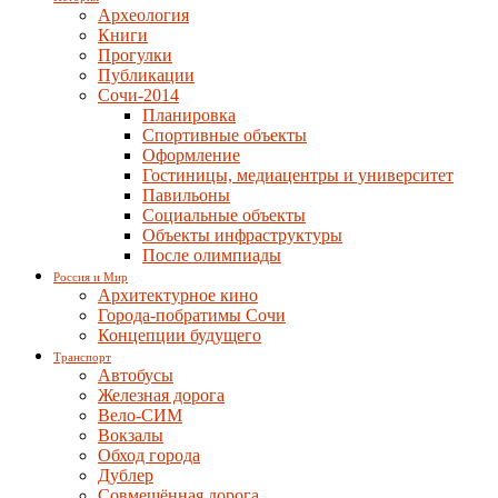
Археология
Книги
Прогулки
Публикации
Сочи-2014
Планировка
Спортивные объекты
Оформление
Гостиницы, медиацентры и университет
Павильоны
Социальные объекты
Объекты инфраструктуры
После олимпиады
Россия и Мир
Архитектурное кино
Города-побратимы Сочи
Концепции будущего
Транспорт
Автобусы
Железная дорога
Вело-СИМ
Вокзалы
Обход города
Дублер
Совмещённая дорога