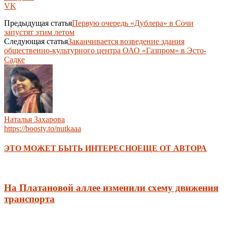
VK
Предыдущая статья
Первую очередь «Дублера» в Сочи
запустят этим летом
Следующая статья
Заканчивается возведение здания
общественно-культурного центра ОАО «Газпром» в Эсто-
Садке
Наталья Захарова
https://boosty.to/nutkaaa
ЭТО МОЖЕТ БЫТЬ ИНТЕРЕСНО
ЕЩЕ ОТ АВТОРА
На Платановой аллее изменили схему движения
транспорта