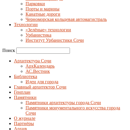
Парковки
Порты и марины
Канатные дороги
Черноморская кольцевая автомагистраль
Технологии
«Зелёные» технологии
Урбанистика
Институт Урбанистики Сочи
Поиск
Архитектура Сочи
АрхКалендарь
АС.Вестник
Библиотека
Идеи для города
Главный архитектор Сочи
Генплан
Памятники
Памятники архитектуры города Сочи
Памятники монументального искусства города
Сочи
О журнале
Партнёры
Архив