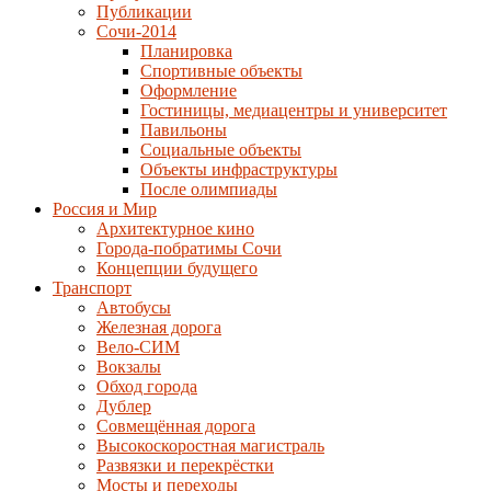
Публикации
Сочи-2014
Планировка
Спортивные объекты
Оформление
Гостиницы, медиацентры и университет
Павильоны
Социальные объекты
Объекты инфраструктуры
После олимпиады
Россия и Мир
Архитектурное кино
Города-побратимы Сочи
Концепции будущего
Транспорт
Автобусы
Железная дорога
Вело-СИМ
Вокзалы
Обход города
Дублер
Совмещённая дорога
Высокоскоростная магистраль
Развязки и перекрёстки
Мосты и переходы