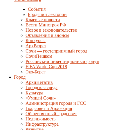
События
Бродячий лекторий
Краевые новости
Вести Минстроя РФ
Новое в законодательстве
Объявления и анонсы
Конкурсы
АрхРазрез
Сочи — гостеприимный город
СочиПешком
Российский инвестиционный форум
FIFA World Cup 2018
Эко-Берег
Город
АрхиНегатив
Городская среда
Культура
«Умный Сочи»
Администрация города и ГСС
Градсовет и Архсекция
Общественный градсовет
Недвижимость
Инфраструктура
Развитие