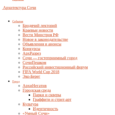
Архитектура Сочи
События
Бродячий лекторий
Краевые новости
Вести Минстроя РФ
Новое в законодательстве
Объявления и анонсы
Конкурсы
АрхРазрез
Сочи — гостеприимный город
СочиПешком
Российский инвестиционный форум
FIFA World Cup 2018
Эко-Берег
Город
АрхиНегатив
Городская среда
Парки и скверы
Граффити и стрит-арт
Культура
Идентичность
«Умный Сочи»