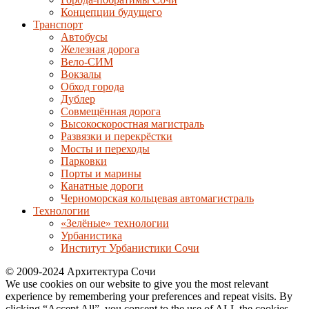
Концепции будущего
Транспорт
Автобусы
Железная дорога
Вело-СИМ
Вокзалы
Обход города
Дублер
Совмещённая дорога
Высокоскоростная магистраль
Развязки и перекрёстки
Мосты и переходы
Парковки
Порты и марины
Канатные дороги
Черноморская кольцевая автомагистраль
Технологии
«Зелёные» технологии
Урбанистика
Институт Урбанистики Сочи
© 2009-2024 Архитектура Сочи
We use cookies on our website to give you the most relevant
experience by remembering your preferences and repeat visits. By
clicking “Accept All”, you consent to the use of ALL the cookies.