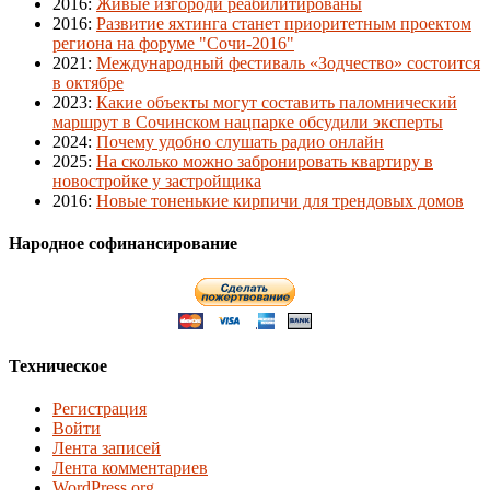
2016
:
Живые изгороди реабилитированы
2016
:
Развитие яхтинга станет приоритетным проектом
региона на форуме "Сочи-2016"
2021
:
Международный фестиваль «Зодчество» состоится
в октябре
2023
:
Какие объекты могут составить паломнический
маршрут в Сочинском нацпарке обсудили эксперты
2024
:
Почему удобно слушать радио онлайн
2025
:
На сколько можно забронировать квартиру в
новостройке у застройщика
2016
:
Новые тоненькие кирпичи для трендовых домов
Народное софинансирование
Техническое
Регистрация
Войти
Лента записей
Лента комментариев
WordPress.org