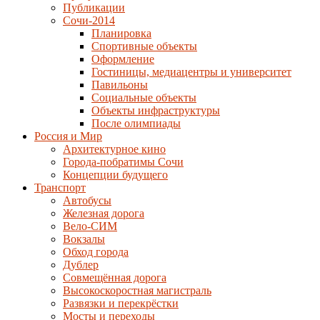
Публикации
Сочи-2014
Планировка
Спортивные объекты
Оформление
Гостиницы, медиацентры и университет
Павильоны
Социальные объекты
Объекты инфраструктуры
После олимпиады
Россия и Мир
Архитектурное кино
Города-побратимы Сочи
Концепции будущего
Транспорт
Автобусы
Железная дорога
Вело-СИМ
Вокзалы
Обход города
Дублер
Совмещённая дорога
Высокоскоростная магистраль
Развязки и перекрёстки
Мосты и переходы