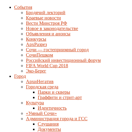
События
Бродячий лекторий
Краевые новости
Вести Минстроя РФ
Новое в законодательстве
Объявления и анонсы
Конкурсы
АрхРазрез
Сочи — гостеприимный город
СочиПешком
Российский инвестиционный форум
FIFA World Cup 2018
Эко-Берег
Город
АрхиНегатив
Городская среда
Парки и скверы
Граффити и стрит-арт
Культура
Идентичность
«Умный Сочи»
Администрация города и ГСС
Слушания
Документы