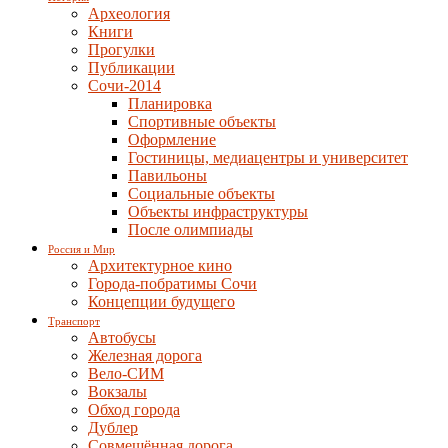
Археология
Книги
Прогулки
Публикации
Сочи-2014
Планировка
Спортивные объекты
Оформление
Гостиницы, медиацентры и университет
Павильоны
Социальные объекты
Объекты инфраструктуры
После олимпиады
Россия и Мир
Архитектурное кино
Города-побратимы Сочи
Концепции будущего
Транспорт
Автобусы
Железная дорога
Вело-СИМ
Вокзалы
Обход города
Дублер
Совмещённая дорога