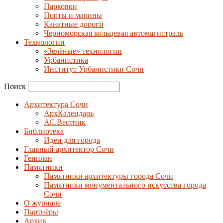
Парковки
Порты и марины
Канатные дороги
Черноморская кольцевая автомагистраль
Технологии
«Зелёные» технологии
Урбанистика
Институт Урбанистики Сочи
Поиск
Архитектура Сочи
АрхКалендарь
АС.Вестник
Библиотека
Идеи для города
Главный архитектор Сочи
Генплан
Памятники
Памятники архитектуры города Сочи
Памятники монументального искусства города
Сочи
О журнале
Партнёры
Архив