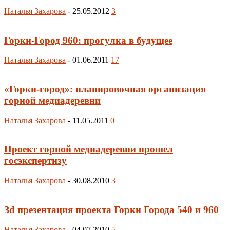
Наталья Захарова
-
25.05.2012
3
Горки-Город 960: прогулка в будущее
Наталья Захарова
-
01.06.2011
17
«Горки-город»: планировочная организация
горной медиадеревни
Наталья Захарова
-
11.05.2011
0
Проект горной медиадеревни прошел
госэкспертизу
Наталья Захарова
-
30.08.2010
3
Зd презентация проекта Горки Города 540 и 960
Наталья Захарова
-
04.07.2010
5