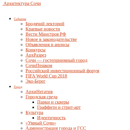
Архитектура Сочи
События
Бродячий лекторий
Краевые новости
Вести Минстроя РФ
Новое в законодательстве
Объявления и анонсы
Конкурсы
АрхРазрез
Сочи — гостеприимный город
СочиПешком
Российский инвестиционный форум
FIFA World Cup 2018
Эко-Берег
Город
АрхиНегатив
Городская среда
Парки и скверы
Граффити и стрит-арт
Культура
Идентичность
«Умный Сочи»
Администрация города и ГСС