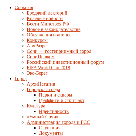
События
Бродячий лекторий
Краевые новости
Вести Минстроя РФ
Новое в законодательстве
Объявления и анонсы
Конкурсы
АрхРазрез
Сочи — гостеприимный город
СочиПешком
Российский инвестиционный форум
FIFA World Cup 2018
Эко-Берег
Город
АрхиНегатив
Городская среда
Парки и скверы
Граффити и стрит-арт
Культура
Идентичность
«Умный Сочи»
Администрация города и ГСС
Слушания
Документы