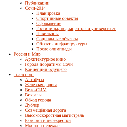
Публикации
Сочи-2014
Планировка
Спортивные объекты
Оформление
Гостиницы, медиацентры и университет
Павильоны
Социальные объекты
Объекты инфраструктуры
После олимпиады
Россия и Мир
Архитектурное кино
Города-побратимы Сочи
Концепции будущего
Транспорт
Автобусы
Железная дорога
Вело-СИМ
Вокзалы
Обход города
Дублер
Совмещённая дорога
Высокоскоростная магистраль
Развязки и перекрёстки
Мосты и переходы