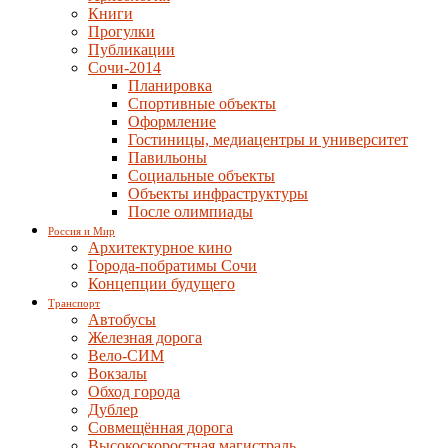
Книги
Прогулки
Публикации
Сочи-2014
Планировка
Спортивные объекты
Оформление
Гостиницы, медиацентры и университет
Павильоны
Социальные объекты
Объекты инфраструктуры
После олимпиады
Россия и Мир
Архитектурное кино
Города-побратимы Сочи
Концепции будущего
Транспорт
Автобусы
Железная дорога
Вело-СИМ
Вокзалы
Обход города
Дублер
Совмещённая дорога
Высокоскоростная магистраль