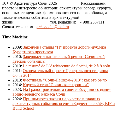
16+ © Архитектура Сочи 2026___________ Рассказываем
просто и интересно об истории архитектуры города курорта,
основных тенденциях формирования его нового облика, а
также знаковых событиях в архитектурной
жизни_________________ тел. редакции: +7(988)2387111
Свяжитесь с нами:
arch-sochi@mail.ru
Time Machine
2009
:
Закончена стадия "П" проекта дороги-дублера
Курортного проспекта
2010
:
Завершается капитальный ремонт Сочинской
детской больницы
2010
:
Le résumé de L’Architecture de Sotchi, de 2 à 8 août
2011
:
Окончательный проект Центрального стадиона
Сочи-2014
2013
:
Фестиваль "Сочи-Пешком-2013": как это было
2014
:
Круглый стол "Сочинские хроники"
2023
:
На Градостроительном совете обсудили создание
водно-зеленого каркаса Сочи
2024
:
Принимаются заявки на участие в главных
архитектурных событиях осени: «Зодчестве 2024», BIF и
Build School