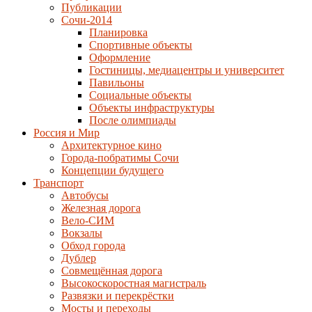
Публикации
Сочи-2014
Планировка
Спортивные объекты
Оформление
Гостиницы, медиацентры и университет
Павильоны
Социальные объекты
Объекты инфраструктуры
После олимпиады
Россия и Мир
Архитектурное кино
Города-побратимы Сочи
Концепции будущего
Транспорт
Автобусы
Железная дорога
Вело-СИМ
Вокзалы
Обход города
Дублер
Совмещённая дорога
Высокоскоростная магистраль
Развязки и перекрёстки
Мосты и переходы