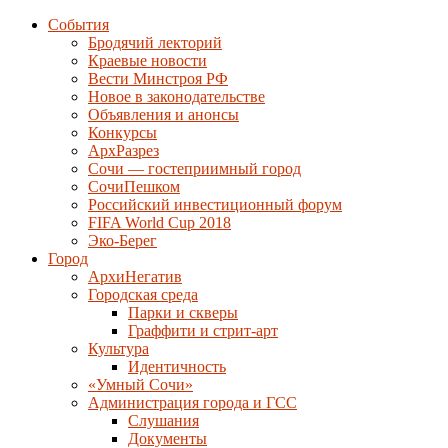
События
Бродячий лекторий
Краевые новости
Вести Минстроя РФ
Новое в законодательстве
Объявления и анонсы
Конкурсы
АрхРазрез
Сочи — гостеприимный город
СочиПешком
Российский инвестиционный форум
FIFA World Cup 2018
Эко-Берег
Город
АрхиНегатив
Городская среда
Парки и скверы
Граффити и стрит-арт
Культура
Идентичность
«Умный Сочи»
Администрация города и ГСС
Слушания
Документы