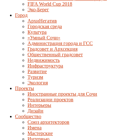
FIFA World Cup 2018
Эко-Берег
Город
АрхиНегатив
Городская среда
Культура
«Умный Сочи»
Администрация города и ГСС
Градсовет и Архсекция
Общественный градсовет
Недвижимость
Инфраструктура
Развитие
Туризм
Экология
Проекты
Иностранные проекты для Сочи
Реализации проектов
Интерьеры
Дизайн
Сообщество
Союз архитекторов
Имена
Мастерские
Интервью