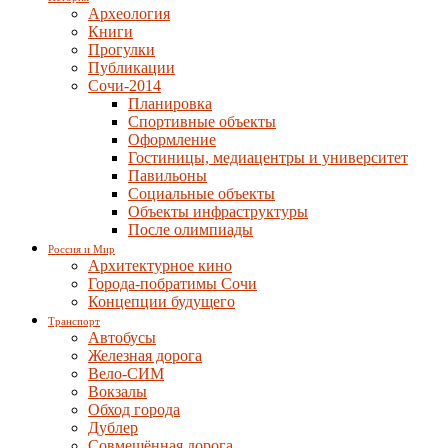
Археология
Книги
Прогулки
Публикации
Сочи-2014
Планировка
Спортивные объекты
Оформление
Гостиницы, медиацентры и университет
Павильоны
Социальные объекты
Объекты инфраструктуры
После олимпиады
Россия и Мир
Архитектурное кино
Города-побратимы Сочи
Концепции будущего
Транспорт
Автобусы
Железная дорога
Вело-СИМ
Вокзалы
Обход города
Дублер
Совмещённая дорога