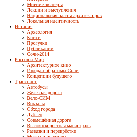
Мнение эксперта
Лекции и выступления
Национальная палата архитекторов
Локальная идентичность
История
Археология
Книги
Прогулки
Публикации
Сочи-2014
Россия и Мир
Архитектурное кино
Города-побратимы Сочи
Концепции будущего
Транспорт
Автобусы
Железная дорога
Вело-СИМ
Вокзалы
Обход города
Дублер
Совмещённая дорога
Высокоскоростная магистраль
Развязки и перекрёстки
Мосты и переходы