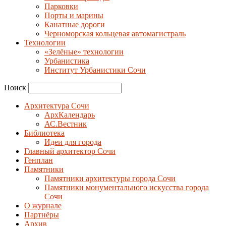
Парковки
Порты и марины
Канатные дороги
Черноморская кольцевая автомагистраль
Технологии
«Зелёные» технологии
Урбанистика
Институт Урбанистики Сочи
Поиск
Архитектура Сочи
АрхКалендарь
АС.Вестник
Библиотека
Идеи для города
Главный архитектор Сочи
Генплан
Памятники
Памятники архитектуры города Сочи
Памятники монументального искусства города
Сочи
О журнале
Партнёры
Архив