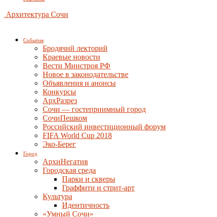
Архитектура Сочи
События
Бродячий лекторий
Краевые новости
Вести Минстроя РФ
Новое в законодательстве
Объявления и анонсы
Конкурсы
АрхРазрез
Сочи — гостеприимный город
СочиПешком
Российский инвестиционный форум
FIFA World Cup 2018
Эко-Берег
Город
АрхиНегатив
Городская среда
Парки и скверы
Граффити и стрит-арт
Культура
Идентичность
«Умный Сочи»