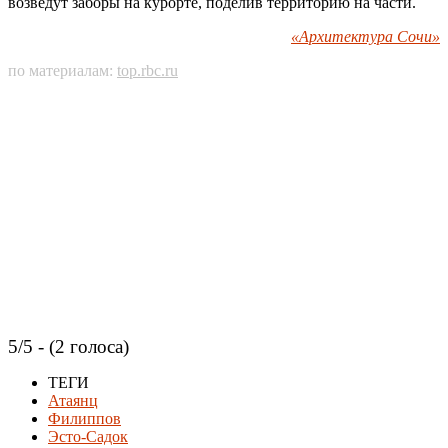
возведут заборы на курорте, поделив территорию на части.
«Архитектура Сочи»
по материалам:
top.rbc.ru
5/5 - (2 голоса)
ТЕГИ
Атаянц
Филиппов
Эсто-Садок