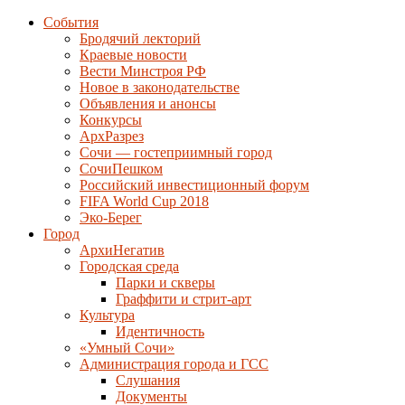
События
Бродячий лекторий
Краевые новости
Вести Минстроя РФ
Новое в законодательстве
Объявления и анонсы
Конкурсы
АрхРазрез
Сочи — гостеприимный город
СочиПешком
Российский инвестиционный форум
FIFA World Cup 2018
Эко-Берег
Город
АрхиНегатив
Городская среда
Парки и скверы
Граффити и стрит-арт
Культура
Идентичность
«Умный Сочи»
Администрация города и ГСС
Слушания
Документы