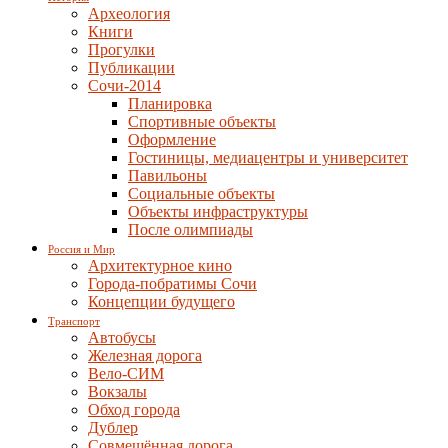
Археология
Книги
Прогулки
Публикации
Сочи-2014
Планировка
Спортивные объекты
Оформление
Гостиницы, медиацентры и университет
Павильоны
Социальные объекты
Объекты инфраструктуры
После олимпиады
Россия и Мир
Архитектурное кино
Города-побратимы Сочи
Концепции будущего
Транспорт
Автобусы
Железная дорога
Вело-СИМ
Вокзалы
Обход города
Дублер
Совмещённая дорога