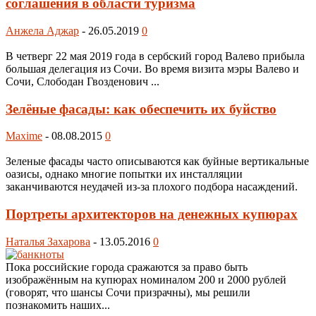
соглашения в области туризма
Анжела Аджар
-
26.05.2019
0
В четверг 22 мая 2019 года в сербский город Валево прибыла
большая делегация из Сочи. Во время визита мэры Валево и
Сочи, Слободан Гвозденович ...
Зелёные фасады: как обеспечить их буйство
Maxime
-
08.08.2015
0
Зеленые фасады часто описываются как буйные вертикальные
оазисы, однако многие попытки их инсталляции
заканчиваются неудачей из-за плохого подбора насаждений.
Портреты архитекторов на денежных купюрах
Наталья Захарова
-
13.05.2016
0
Пока российские города сражаются за право быть
изображённым на купюрах номиналом 200 и 2000 рублей
(говорят, что шансы Сочи призрачны), мы решили
познакомить наших...