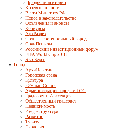
Бродячий лекторий
Краевые новости
Вести Минстроя РФ
Новое в законодательстве
Объявления и анонсы
Конкурсы
АрхРазрез
Сочи — гостеприимный город
СочиПешком
Российский инвестиционный форум
FIFA World Cup 2018
Эко-Берег
Город
АрхиНегатив
Городская среда
Культура
«Умный Сочи»
Администрация города и ГСС
Градсовет и Архсекция
Общественный градсовет
Недвижимость
Инфраструктура
Развитие
Туризм
Экология