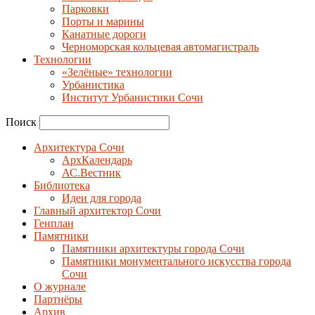
Парковки
Порты и марины
Канатные дороги
Черноморская кольцевая автомагистраль
Технологии
«Зелёные» технологии
Урбанистика
Институт Урбанистики Сочи
Поиск
Архитектура Сочи
АрхКалендарь
АС.Вестник
Библиотека
Идеи для города
Главный архитектор Сочи
Генплан
Памятники
Памятники архитектуры города Сочи
Памятники монументального искусства города
Сочи
О журнале
Партнёры
Архив