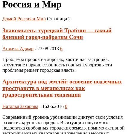
Россия и Мир
Домой
Россия и Мир
Страница 2
Знакомьтесь: турецкий Трабзон — самый
близкий город-побратим Сочи
Анжела Аджар
-
27.08.2013
6
Проблемы пробок на дорогах, хаотичная застройка,
отсутствие парков, сезонность горных курортов - эти
проблемы решает городская власть.
Архитектура под землёй: освоение подземных
пространств в мегаполисах как
градостроительная тенденция
Наталья Захарова
-
16.06.2016
0
Современный уровень урбанизации диктует свои условия
развития крупных городов. В ситуации ощутимого
недостатка свободных городских земель, помимо активной
застройки новых кварталов и возведения высотных...