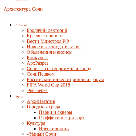
Архитектура Сочи
События
Бродячий лекторий
Краевые новости
Вести Минстроя РФ
Новое в законодательстве
Объявления и анонсы
Конкурсы
АрхРазрез
Сочи — гостеприимный город
СочиПешком
Российский инвестиционный форум
FIFA World Cup 2018
Эко-Берег
Город
АрхиНегатив
Городская среда
Парки и скверы
Граффити и стрит-арт
Культура
Идентичность
«Умный Сочи»