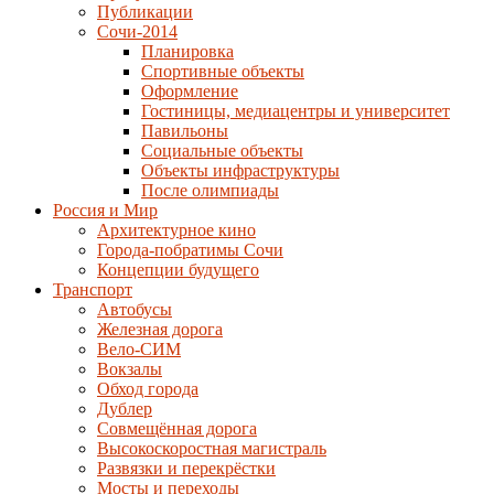
Публикации
Сочи-2014
Планировка
Спортивные объекты
Оформление
Гостиницы, медиацентры и университет
Павильоны
Социальные объекты
Объекты инфраструктуры
После олимпиады
Россия и Мир
Архитектурное кино
Города-побратимы Сочи
Концепции будущего
Транспорт
Автобусы
Железная дорога
Вело-СИМ
Вокзалы
Обход города
Дублер
Совмещённая дорога
Высокоскоростная магистраль
Развязки и перекрёстки
Мосты и переходы