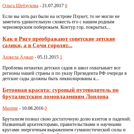
Ольга Шебзухова
-
21.07.2017
0
Если вы хоть раз были на острове Пхукет, то не могли не
заметить удивительную схожесть его с нашим родным
черноморским побережьем. Контур гор, покрытых...
Как в Риге преображают советские детские
садики, а в Сочи городят...
Анжела Аджар
-
05.11.2015
1
Проблема нехватки детских садов и школ охватывает все
регионы нашей страны и по указу Президента РФ очереди в
детские сады должны быть ликвилированы к...
Бетонная красота: суровый путеводитель по
бруталистским домовладениям Лондона
Maxime
-
10.08.2016
0
Брутализм познал свою достаточную долю взлетов и падений.
Названный архитекторами, правительствами и научными
кругами энергичным выражением гуманистической силы и