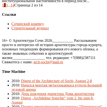
институциональной настойчивости в период после...
1
2
3
...
14
Страница 2 из 14
Ссылки
Сочинский краевед
Строительный журнал
16+ © Архитектура Сочи 2026___________ Рассказываем
просто и интересно об истории архитектуры города курорта,
основных тенденциях формирования его нового облика, а
также знаковых событиях в архитектурной
жизни_________________ тел. редакции: +7(988)2387111
Свяжитесь с нами:
arch-sochi@mail.ru
Time Machine
2010
:
Digest of the Architecture of Sochi, August 2-8
2010
:
Начался монтаж металлокаркаса купола Большой
ледовой арены
2010
:
День рождения директора Дома архитектора
2010
:
Digest „Architektur Sotschis“ vom 2. bis zum 8.
August
2010
:
Проект реконструкции гостиницы "Приморская"