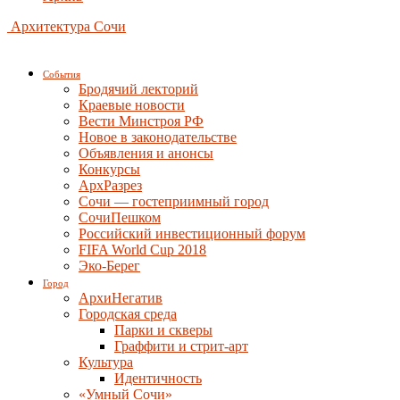
Архитектура Сочи
События
Бродячий лекторий
Краевые новости
Вести Минстроя РФ
Новое в законодательстве
Объявления и анонсы
Конкурсы
АрхРазрез
Сочи — гостеприимный город
СочиПешком
Российский инвестиционный форум
FIFA World Cup 2018
Эко-Берег
Город
АрхиНегатив
Городская среда
Парки и скверы
Граффити и стрит-арт
Культура
Идентичность
«Умный Сочи»