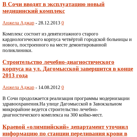
В Сочи вводят в эксплуатацию новый
медицинский комплекс
Анжела Аджар
-
28.12.2013
0
Комплекс состоит из девятиэтажного старого
кардиологического корпуса четвёртой городской больницы и
нового, построенного на месте демонтированной
поликлиники.
Строительство лечебно-диагностического
корпуса на ул. Дагомысской завершится в конце
2013 года
Анжела Аджар
-
14.08.2012
0
В Сочи продолжается реализация программы модернизации
здравоохранения.На улице Дагомысской в Завокзальном
микрорайоне ведется строительство лечебно-
диагностического комплекса на 300 койко-мест.
Краевой «олимпийский» департамент уточнил
информацию по станции переливания крови в