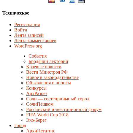
Техническое
Регистрация
Войти
Лента записей
Лента комментариев
WordPress.org
События
Бродячий лекторий
Краевые новости
Вести Минстроя РФ
Новое в законодательстве
Объявления и анонсы
Конкурсы
АрхРазрез
Сочи — гостеприимный город
СочиПешком
Российский инвестиционный форум
FIFA World Cup 2018
Эко-Берег
Город
АрхиНегатив