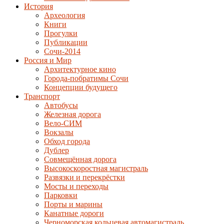
История
Археология
Книги
Прогулки
Публикации
Сочи-2014
Россия и Мир
Архитектурное кино
Города-побратимы Сочи
Концепции будущего
Транспорт
Автобусы
Железная дорога
Вело-СИМ
Вокзалы
Обход города
Дублер
Совмещённая дорога
Высокоскоростная магистраль
Развязки и перекрёстки
Мосты и переходы
Парковки
Порты и марины
Канатные дороги
Черноморская кольцевая автомагистраль