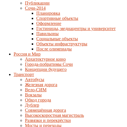
Публикации
Сочи-2014
Планировка
Спортивные объекты
Оформление
Гостиницы, медиацентры и университет
Павильоны
Социальные объекты
Объекты инфраструктуры
После олимпиады
Россия и Мир
Архитектурное кино
Города-побратимы Сочи
Концепции будущего
Транспорт
Автобусы
Железная дорога
Вело-СИМ
Вокзалы
Обход города
Дублер
Совмещённая дорога
Высокоскоростная магистраль
Развязки и перекрёстки
Мосты и переходы