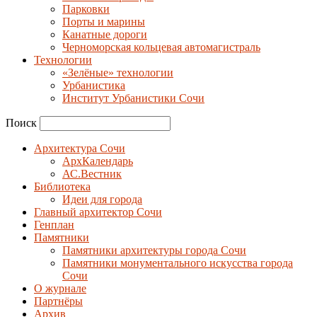
Парковки
Порты и марины
Канатные дороги
Черноморская кольцевая автомагистраль
Технологии
«Зелёные» технологии
Урбанистика
Институт Урбанистики Сочи
Поиск
Архитектура Сочи
АрхКалендарь
АС.Вестник
Библиотека
Идеи для города
Главный архитектор Сочи
Генплан
Памятники
Памятники архитектуры города Сочи
Памятники монументального искусства города
Сочи
О журнале
Партнёры
Архив