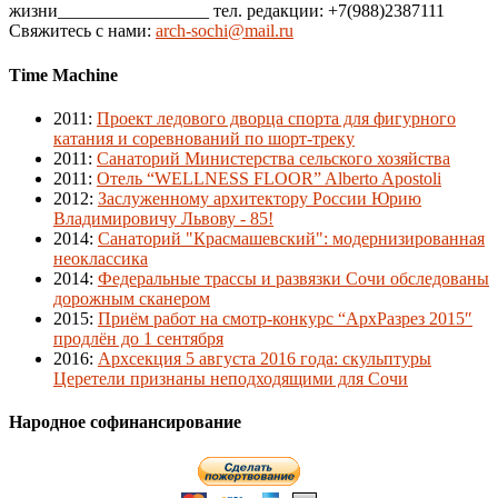
жизни_________________ тел. редакции: +7(988)2387111
Свяжитесь с нами:
arch-sochi@mail.ru
Time Machine
2011
:
Проект ледового дворца спорта для фигурного
катания и соревнований по шорт-треку
2011
:
Санаторий Министерства сельского хозяйства
2011
:
Отель “WELLNESS FLOOR” Alberto Apostoli
2012
:
Заслуженному архитектору России Юрию
Владимировичу Львову - 85!
2014
:
Санаторий "Красмашевский": модернизированная
неоклассика
2014
:
Федеральные трассы и развязки Сочи обследованы
дорожным сканером
2015
:
Приём работ на смотр-конкурс “АрхРазрез 2015″
продлён до 1 сентября
2016
:
Архсекция 5 августа 2016 года: скульптуры
Церетели признаны неподходящими для Сочи
Народное софинансирование