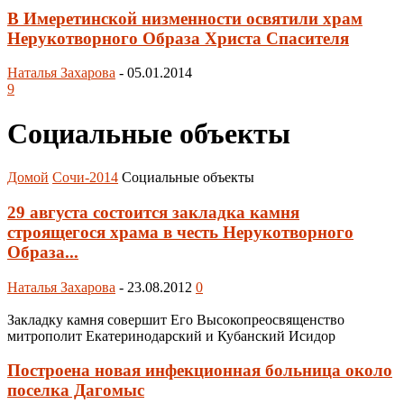
В Имеретинской низменности освятили храм
Нерукотворного Образа Христа Спасителя
Наталья Захарова
-
05.01.2014
9
Социальные объекты
Домой
Сочи-2014
Социальные объекты
29 августа состоится закладка камня
строящегося храма в честь Нерукотворного
Образа...
Наталья Захарова
-
23.08.2012
0
Закладку камня совершит Его Высокопреосвященство
митрополит Екатеринодарский и Кубанский Исидор
Построена новая инфекционная больница около
поселка Дагомыс