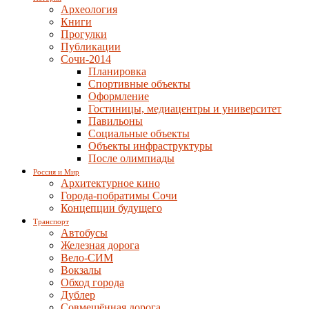
Археология
Книги
Прогулки
Публикации
Сочи-2014
Планировка
Спортивные объекты
Оформление
Гостиницы, медиацентры и университет
Павильоны
Социальные объекты
Объекты инфраструктуры
После олимпиады
Россия и Мир
Архитектурное кино
Города-побратимы Сочи
Концепции будущего
Транспорт
Автобусы
Железная дорога
Вело-СИМ
Вокзалы
Обход города
Дублер
Совмещённая дорога