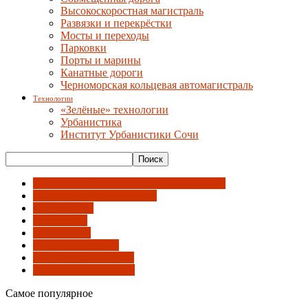
Высокоскоростная магистраль
Развязки и перекрёстки
Мосты и переходы
Парковки
Порты и марины
Канатные дороги
Черноморская кольцевая автомагистраль
Технологии
«Зелёные» технологии
Урбанистика
Институт Урбанистики Сочи
Гостиницы, медиацентры и университет
Объекты инфраструктуры
Оформление
Павильоны
Планировка
После олимпиады
Социальные объекты
Спортивные объекты
Самое популярное