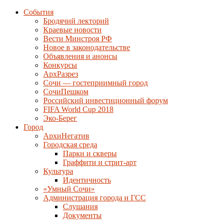
События
Бродячий лекторий
Краевые новости
Вести Минстроя РФ
Новое в законодательстве
Объявления и анонсы
Конкурсы
АрхРазрез
Сочи — гостеприимный город
СочиПешком
Российский инвестиционный форум
FIFA World Cup 2018
Эко-Берег
Город
АрхиНегатив
Городская среда
Парки и скверы
Граффити и стрит-арт
Культура
Идентичность
«Умный Сочи»
Администрация города и ГСС
Слушания
Документы