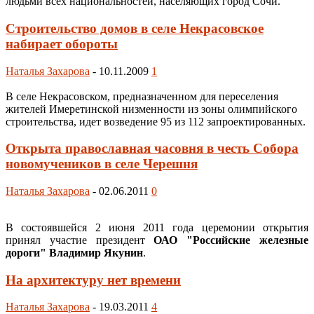
людьми всех национальностей, населяющих город Сочи.
Строительство домов в селе Некрасовское
набирает обороты
Наталья Захарова
-
10.11.2009
1
В селе Некрасовском, предназначенном для переселения
жителей Имеретинской низменности из зоны олимпийского
строительства, идет возведение 95 из 112 запроектированных.
Открыта православная часовня в честь Собора
новомучеников в селе Черешня
Наталья Захарова
-
02.06.2011
0
В состоявшейся 2 июня 2011 года церемонии открытия
принял участие президент
ОАО "Российские железные
дороги" Владимир Якунин
.
На архитектуру нет времени
Наталья Захарова
-
19.03.2011
4