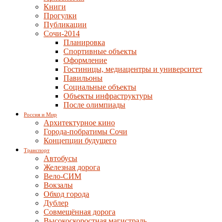
Книги
Прогулки
Публикации
Сочи-2014
Планировка
Спортивные объекты
Оформление
Гостиницы, медиацентры и университет
Павильоны
Социальные объекты
Объекты инфраструктуры
После олимпиады
Россия и Мир
Архитектурное кино
Города-побратимы Сочи
Концепции будущего
Транспорт
Автобусы
Железная дорога
Вело-СИМ
Вокзалы
Обход города
Дублер
Совмещённая дорога
Высокоскоростная магистраль