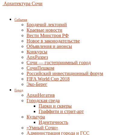
Архитектура Сочи
События
Бродячий лекторий
Краевые новости
Вести Минстроя РФ
Новое в законодательстве
Объявления и анонсы
Конкурсы
АрхРазрез
Сочи — гостеприимный город
СочиПешком
Российский инвестиционный форум
FIFA World Cup 2018
Эко-Берег
Город
АрхиНегатив
Городская среда
Парки и скверы
Граффити и стрит-арт
Культура
Идентичность
«Умный Сочи»
Администрация города и ГСС