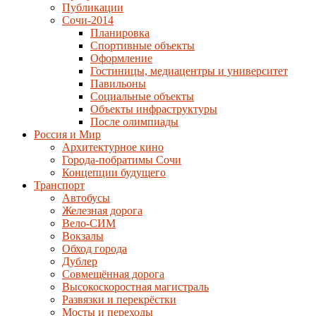
Публикации
Сочи-2014
Планировка
Спортивные объекты
Оформление
Гостиницы, медиацентры и университет
Павильоны
Социальные объекты
Объекты инфраструктуры
После олимпиады
Россия и Мир
Архитектурное кино
Города-побратимы Сочи
Концепции будущего
Транспорт
Автобусы
Железная дорога
Вело-СИМ
Вокзалы
Обход города
Дублер
Совмещённая дорога
Высокоскоростная магистраль
Развязки и перекрёстки
Мосты и переходы