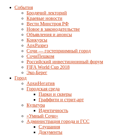
События
Бродячий лекторий
Краевые новости
Вести Минстроя РФ
Новое в законодательстве
Объявления и анонсы
Конкурсы
АрхРазрез
Сочи — гостеприимный город
СочиПешком
Российский инвестиционный форум
FIFA World Cup 2018
Эко-Берег
Город
АрхиНегатив
Городская среда
Парки и скверы
Граффити и стрит-арт
Культура
Идентичность
«Умный Сочи»
Администрация города и ГСС
Слушания
Документы