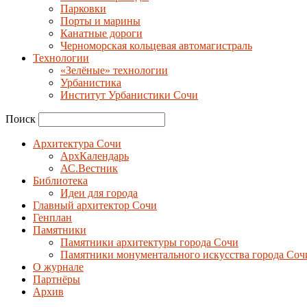
Парковки
Порты и марины
Канатные дороги
Черноморская кольцевая автомагистраль
Технологии
«Зелёные» технологии
Урбанистика
Институт Урбанистики Сочи
Поиск
Архитектура Сочи
АрхКалендарь
АС.Вестник
Библиотека
Идеи для города
Главный архитектор Сочи
Генплан
Памятники
Памятники архитектуры города Сочи
Памятники монументального искусства города Соч
О журнале
Партнёры
Архив