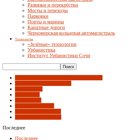
Развязки и перекрёстки
Мосты и переходы
Парковки
Порты и марины
Канатные дороги
Черноморская кольцевая автомагистраль
Технологии
«Зелёные» технологии
Урбанистика
Институт Урбанистики Сочи
Гостиницы, медиацентры и университет
Объекты инфраструктуры
Оформление
Павильоны
Планировка
После олимпиады
Социальные объекты
Спортивные объекты
Последнее
Последнее