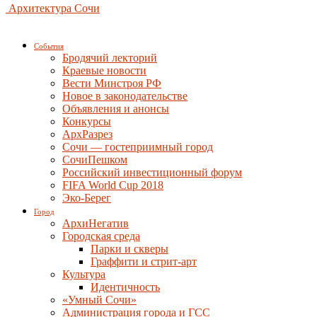
Архитектура Сочи
События
Бродячий лекторий
Краевые новости
Вести Минстроя РФ
Новое в законодательстве
Объявления и анонсы
Конкурсы
АрхРазрез
Сочи — гостеприимный город
СочиПешком
Российский инвестиционный форум
FIFA World Cup 2018
Эко-Берег
Город
АрхиНегатив
Городская среда
Парки и скверы
Граффити и стрит-арт
Культура
Идентичность
«Умный Сочи»
Администрация города и ГСС