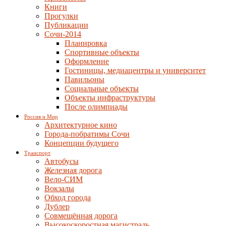
Книги
Прогулки
Публикации
Сочи-2014
Планировка
Спортивные объекты
Оформление
Гостиницы, медиацентры и университет
Павильоны
Социальные объекты
Объекты инфраструктуры
После олимпиады
Россия и Мир
Архитектурное кино
Города-побратимы Сочи
Концепции будущего
Транспорт
Автобусы
Железная дорога
Вело-СИМ
Вокзалы
Обход города
Дублер
Совмещённая дорога
Высокоскоростная магистраль