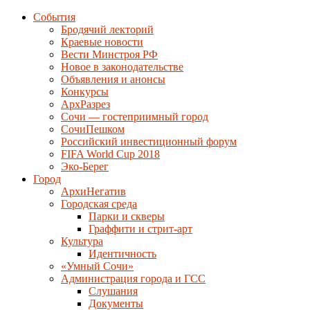
События
Бродячий лекторий
Краевые новости
Вести Минстроя РФ
Новое в законодательстве
Объявления и анонсы
Конкурсы
АрхРазрез
Сочи — гостеприимный город
СочиПешком
Российский инвестиционный форум
FIFA World Cup 2018
Эко-Берег
Город
АрхиНегатив
Городская среда
Парки и скверы
Граффити и стрит-арт
Культура
Идентичность
«Умный Сочи»
Администрация города и ГСС
Слушания
Документы