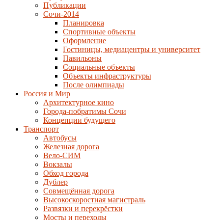
Публикации
Сочи-2014
Планировка
Спортивные объекты
Оформление
Гостиницы, медиацентры и университет
Павильоны
Социальные объекты
Объекты инфраструктуры
После олимпиады
Россия и Мир
Архитектурное кино
Города-побратимы Сочи
Концепции будущего
Транспорт
Автобусы
Железная дорога
Вело-СИМ
Вокзалы
Обход города
Дублер
Совмещённая дорога
Высокоскоростная магистраль
Развязки и перекрёстки
Мосты и переходы