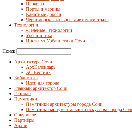
Парковки
Порты и марины
Канатные дороги
Черноморская кольцевая автомагистраль
Технологии
«Зелёные» технологии
Урбанистика
Институт Урбанистики Сочи
Поиск
Архитектура Сочи
АрхКалендарь
АС.Вестник
Библиотека
Идеи для города
Главный архитектор Сочи
Генплан
Памятники
Памятники архитектуры города Сочи
Памятники монументального искусства города Соч
О журнале
Партнёры
Архив