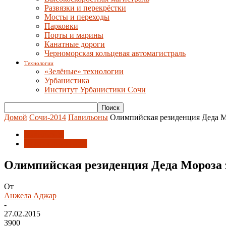
Развязки и перекрёстки
Мосты и переходы
Парковки
Порты и марины
Канатные дороги
Черноморская кольцевая автомагистраль
Технологии
«Зелёные» технологии
Урбанистика
Институт Урбанистики Сочи
Домой
Сочи-2014
Павильоны
Олимпийская резиденция Деда Мо
Павильоны
После олимпиады
Олимпийская резиденция Деда Мороза з
От
Анжела Аджар
-
27.02.2015
3900