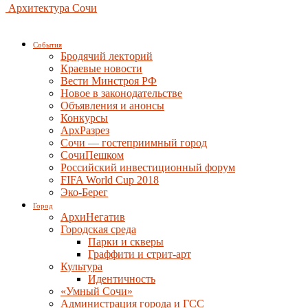
Архитектура Сочи
События
Бродячий лекторий
Краевые новости
Вести Минстроя РФ
Новое в законодательстве
Объявления и анонсы
Конкурсы
АрхРазрез
Сочи — гостеприимный город
СочиПешком
Российский инвестиционный форум
FIFA World Cup 2018
Эко-Берег
Город
АрхиНегатив
Городская среда
Парки и скверы
Граффити и стрит-арт
Культура
Идентичность
«Умный Сочи»
Администрация города и ГСС