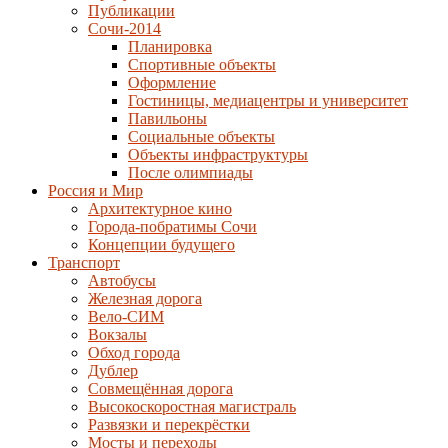
Публикации
Сочи-2014
Планировка
Спортивные объекты
Оформление
Гостиницы, медиацентры и университет
Павильоны
Социальные объекты
Объекты инфраструктуры
После олимпиады
Россия и Мир
Архитектурное кино
Города-побратимы Сочи
Концепции будущего
Транспорт
Автобусы
Железная дорога
Вело-СИМ
Вокзалы
Обход города
Дублер
Совмещённая дорога
Высокоскоростная магистраль
Развязки и перекрёстки
Мосты и переходы