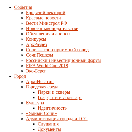
События
Бродячий лекторий
Краевые новости
Вести Минстроя РФ
Новое в законодательстве
Объявления и анонсы
Конкурсы
АрхРазрез
Сочи — гостеприимный город
СочиПешком
Российский инвестиционный форум
FIFA World Cup 2018
Эко-Берег
Город
АрхиНегатив
Городская среда
Парки и скверы
Граффити и стрит-арт
Культура
Идентичность
«Умный Сочи»
Администрация города и ГСС
Слушания
Документы