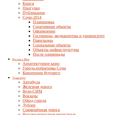
Книги
Прогулки
Публикации
Сочи-2014
Планировка
Спортивные объекты
Оформление
Гостиницы, медиацентры и университет
Павильоны
Социальные объекты
Объекты инфраструктуры
После олимпиады
Россия и Мир
Архитектурное кино
Города-побратимы Сочи
Концепции будущего
Транспорт
Автобусы
Железная дорога
Вело-СИМ
Вокзалы
Обход города
Дублер
Совмещённая дорога
Высокоскоростная магистраль