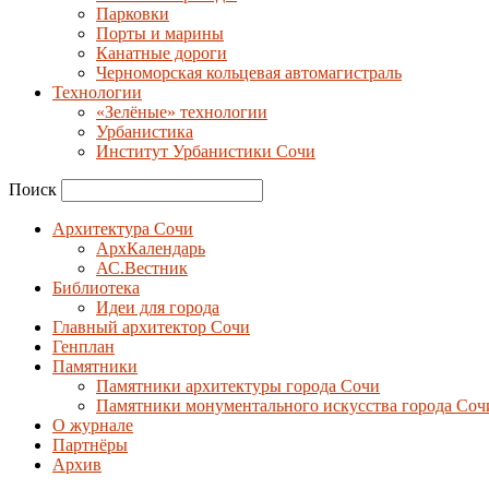
Парковки
Порты и марины
Канатные дороги
Черноморская кольцевая автомагистраль
Технологии
«Зелёные» технологии
Урбанистика
Институт Урбанистики Сочи
Поиск
Архитектура Сочи
АрхКалендарь
АС.Вестник
Библиотека
Идеи для города
Главный архитектор Сочи
Генплан
Памятники
Памятники архитектуры города Сочи
Памятники монументального искусства города Соч
О журнале
Партнёры
Архив