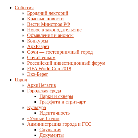
События
Бродячий лекторий
Краевые новости
Вести Минстроя РФ
Новое в законодательстве
Объявления и анонсы
Конкурсы
АрхРазрез
Сочи — гостеприимный город
СочиПешком
Российский инвестиционный форум
FIFA World Cup 2018
Эко-Берег
Город
АрхиНегатив
Городская среда
Парки и скверы
Граффити и стрит-арт
Культура
Идентичность
«Умный Сочи»
Администрация города и ГСС
Слушания
Документы