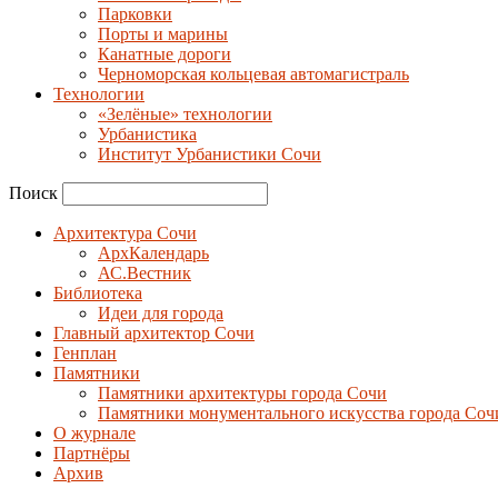
Парковки
Порты и марины
Канатные дороги
Черноморская кольцевая автомагистраль
Технологии
«Зелёные» технологии
Урбанистика
Институт Урбанистики Сочи
Поиск
Архитектура Сочи
АрхКалендарь
АС.Вестник
Библиотека
Идеи для города
Главный архитектор Сочи
Генплан
Памятники
Памятники архитектуры города Сочи
Памятники монументального искусства города Соч
О журнале
Партнёры
Архив