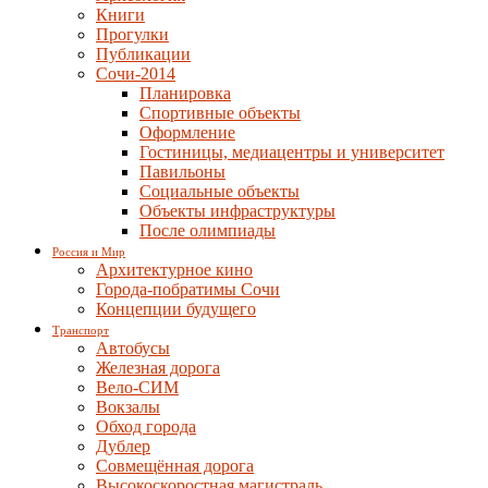
Книги
Прогулки
Публикации
Сочи-2014
Планировка
Спортивные объекты
Оформление
Гостиницы, медиацентры и университет
Павильоны
Социальные объекты
Объекты инфраструктуры
После олимпиады
Россия и Мир
Архитектурное кино
Города-побратимы Сочи
Концепции будущего
Транспорт
Автобусы
Железная дорога
Вело-СИМ
Вокзалы
Обход города
Дублер
Совмещённая дорога
Высокоскоростная магистраль