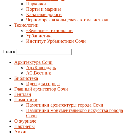
Парковки
Порты и марины
Канатные дороги
Черноморская кольцевая автомагистраль
Технологии
«Зелёные» технологии
Урбанистика
Институт Урбанистики Сочи
Поиск
Архитектура Сочи
АрхКалендарь
АС.Вестник
Библиотека
Идеи для города
Главный архитектор Сочи
Генплан
Памятники
Памятники архитектуры города Сочи
Памятники монументального искусства города
Сочи
О журнале
Партнёры
Архив