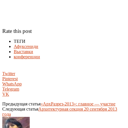
Rate this post
ТЕГИ
Афуксениди
Выставки
конференции
Twitter
Pinterest
WhatsApp
Telegram
VK
Предыдущая статья
«АрхРазрез-2013»: главное — участие
Следующая статья
Архитектурная секция 20 сентября 2013
года