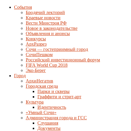
События
Бродячий лекторий
Краевые новости
Вести Минстроя РФ
Новое в законодательстве
Объявления и анонсы
Конкурсы
АрхРазрез
Сочи — гостеприимный город
СочиПешком
Российский инвестиционный форум
FIFA World Cup 2018
Эко-Берег
Город
АрхиНегатив
Городская среда
Парки и скверы
Граффити и стрит-арт
Культура
Идентичность
«Умный Сочи»
Администрация города и ГСС
Слушания
Документы