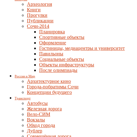
Археология
Книги
Прогулки
Публикации
Сочи-2014
Планировка
Спортивные объекты
Оформление
Гостиницы, медиацентры и университет
Павильоны
Социальные объекты
Объекты инфраструктуры
После олимпиады
Россия и Мир
Архитектурное кино
Города-побратимы Сочи
Концепции будущего
Транспорт
Автобусы
Железная дорога
Вело-СИМ
Вокзалы
Обход города
Дублер
Совмещённая дорога