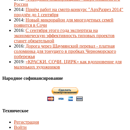
России
2014
:
Приём работ на смотр-конкурс "АрхРазрез 2014"
продлён до 1 сентября
2014
:
Новый микрорайон для многодетных семей
появится в Сочи
2016
:
С сентября этого года экспертиза на
экономическую эффективность типовых проектов
станет обязательной
2016
:
Дорога через Шаумянский перевал - платная
соломинка для тонущего в пробках Черноморского
побережья
2019
:
«КРАСКИ. СОЧИ. ЦИРК» как вдохновение для
маленьких художников
Народное софинансирование
Техническое
Регистрация
Войти