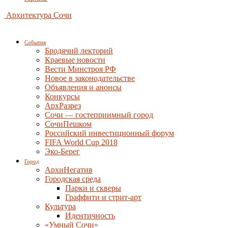
Архитектура Сочи
События
Бродячий лекторий
Краевые новости
Вести Минстроя РФ
Новое в законодательстве
Объявления и анонсы
Конкурсы
АрхРазрез
Сочи — гостеприимный город
СочиПешком
Российский инвестиционный форум
FIFA World Cup 2018
Эко-Берег
Город
АрхиНегатив
Городская среда
Парки и скверы
Граффити и стрит-арт
Культура
Идентичность
«Умный Сочи»