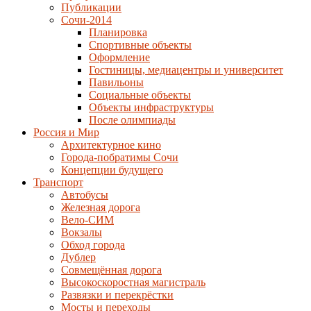
Публикации
Сочи-2014
Планировка
Спортивные объекты
Оформление
Гостиницы, медиацентры и университет
Павильоны
Социальные объекты
Объекты инфраструктуры
После олимпиады
Россия и Мир
Архитектурное кино
Города-побратимы Сочи
Концепции будущего
Транспорт
Автобусы
Железная дорога
Вело-СИМ
Вокзалы
Обход города
Дублер
Совмещённая дорога
Высокоскоростная магистраль
Развязки и перекрёстки
Мосты и переходы