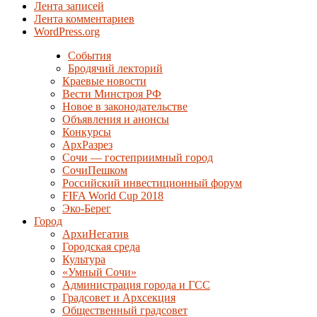
Лента записей
Лента комментариев
WordPress.org
События
Бродячий лекторий
Краевые новости
Вести Минстроя РФ
Новое в законодательстве
Объявления и анонсы
Конкурсы
АрхРазрез
Сочи — гостеприимный город
СочиПешком
Российский инвестиционный форум
FIFA World Cup 2018
Эко-Берег
Город
АрхиНегатив
Городская среда
Культура
«Умный Сочи»
Администрация города и ГСС
Градсовет и Архсекция
Общественный градсовет