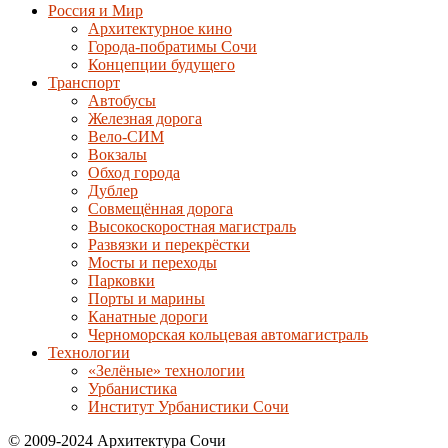
Россия и Мир
Архитектурное кино
Города-побратимы Сочи
Концепции будущего
Транспорт
Автобусы
Железная дорога
Вело-СИМ
Вокзалы
Обход города
Дублер
Совмещённая дорога
Высокоскоростная магистраль
Развязки и перекрёстки
Мосты и переходы
Парковки
Порты и марины
Канатные дороги
Черноморская кольцевая автомагистраль
Технологии
«Зелёные» технологии
Урбанистика
Институт Урбанистики Сочи
© 2009-2024 Архитектура Сочи