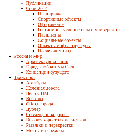
Публикации
Сочи-2014
Планировка
Спортивные объекты
Оформление
Гостиницы, медиацентры и университет
Павильоны
Социальные объекты
Объекты инфраструктуры
После олимпиады
Россия и Мир
Архитектурное кино
Города-побратимы Сочи
Концепции будущего
Транспорт
Автобусы
Железная дорога
Вело-СИМ
Вокзалы
Обход города
Дублер
Совмещённая дорога
Высокоскоростная магистраль
Развязки и перекрёстки
Мосты и переходы