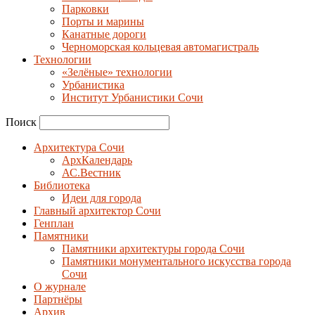
Парковки
Порты и марины
Канатные дороги
Черноморская кольцевая автомагистраль
Технологии
«Зелёные» технологии
Урбанистика
Институт Урбанистики Сочи
Поиск
Архитектура Сочи
АрхКалендарь
АС.Вестник
Библиотека
Идеи для города
Главный архитектор Сочи
Генплан
Памятники
Памятники архитектуры города Сочи
Памятники монументального искусства города
Сочи
О журнале
Партнёры
Архив