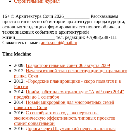
Строительный журнал
16+ © Архитектура Сочи 2026___________ Рассказываем
просто и интересно об истории архитектуры города курорта,
основных тенденциях формирования его нового облика, а
также знаковых событиях в архитектурной
жизни_________________ тел. редакции: +7(988)2387111
Свяжитесь с нами:
arch-sochi@mail.ru
Time Machine
2009
:
Градостроительный совет 06 августа 2009
2012
:
Начался второй этап реконструкции центрального
рынка Сочи
2012
:
«Городские планировщики» скоро появятся и в
России
2014
:
Приём работ на смотр-конкурс "АрхРазрез 2014"
продлён до 1 сентября
2014
:
Новый микрорайон для многодетных семей
появится в Сочи
2016
:
С сентября этого года экспертиза на
экономическую эффективность типовых проектов
станет обязательной
2016
:
Дорога через Шаумянский перевал - платная