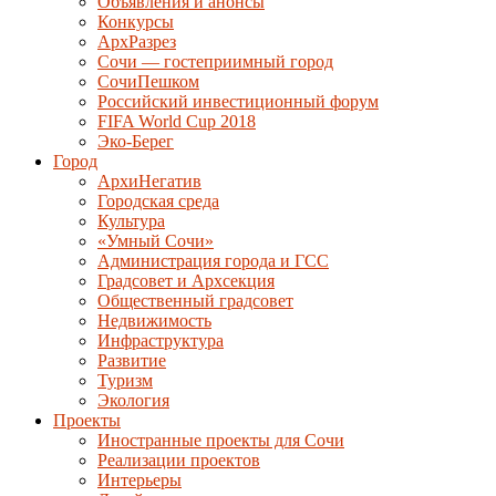
Объявления и анонсы
Конкурсы
АрхРазрез
Сочи — гостеприимный город
СочиПешком
Российский инвестиционный форум
FIFA World Cup 2018
Эко-Берег
Город
АрхиНегатив
Городская среда
Культура
«Умный Сочи»
Администрация города и ГСС
Градсовет и Архсекция
Общественный градсовет
Недвижимость
Инфраструктура
Развитие
Туризм
Экология
Проекты
Иностранные проекты для Сочи
Реализации проектов
Интерьеры