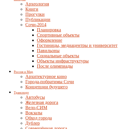
Археология
Книги
Прогулки
Публикации
Сочи-2014
Планировка
Спортивные объекты
Оформление
Гостиницы, медиацентры и университет
Павильоны
Социальные объекты
Объекты инфраструктуры
После олимпиады
Россия и Мир
Архитектурное кино
Города-побратимы Сочи
Концепции будущего
Транспорт
Автобусы
Железная дорога
Вело-СИМ
Вокзалы
Обход города
Дублер
Совмещённая дорога