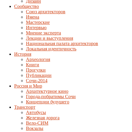
Дизайн
Сообщество
Союз архитекторов
Имена
Мастерские
Интервью
Мнение эксперта
Лекции и выступления
Национальная палата архитекторов
Локальная идентичность
История
Археология
Книги
Прогулки
Публикации
Сочи-2014
Россия и Мир
Архитектурное кино
Города-побратимы Сочи
Концепции будущего
Транспорт
Автобусы
Железная дорога
Вело-СИМ
Вокзалы