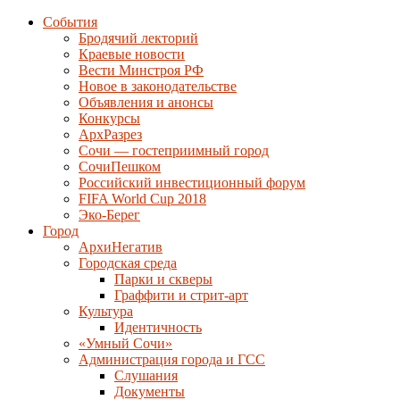
События
Бродячий лекторий
Краевые новости
Вести Минстроя РФ
Новое в законодательстве
Объявления и анонсы
Конкурсы
АрхРазрез
Сочи — гостеприимный город
СочиПешком
Российский инвестиционный форум
FIFA World Cup 2018
Эко-Берег
Город
АрхиНегатив
Городская среда
Парки и скверы
Граффити и стрит-арт
Культура
Идентичность
«Умный Сочи»
Администрация города и ГСС
Слушания
Документы