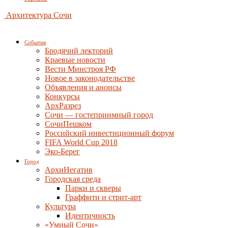
Архитектура Сочи
События
Бродячий лекторий
Краевые новости
Вести Минстроя РФ
Новое в законодательстве
Объявления и анонсы
Конкурсы
АрхРазрез
Сочи — гостеприимный город
СочиПешком
Российский инвестиционный форум
FIFA World Cup 2018
Эко-Берег
Город
АрхиНегатив
Городская среда
Парки и скверы
Граффити и стрит-арт
Культура
Идентичность
«Умный Сочи»