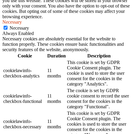
you use this website. These cookies will be stored in your browser
only with your consent. You also have the option to opt-out of these
cookies. But opting out of some of these cookies may affect your
browsing experience.
Necessary
Necessary
Always Enabled
Necessary cookies are absolutely essential for the website to
function properly. These cookies ensure basic functionalities and
security features of the website, anonymously.
Cookie
Duration
Description
This cookie is set by GDPR
Cookie Consent plugin. The
cookielawinfo-
11
cookie is used to store the user
checkbox-analytics
months
consent for the cookies in the
category "Analytics".
The cookie is set by GDPR
cookielawinfo-
11
cookie consent to record the user
checkbox-functional
months
consent for the cookies in the
category "Functional".
This cookie is set by GDPR
Cookie Consent plugin. The
cookielawinfo-
11
cookies is used to store the user
checkbox-necessary
months
consent for the cookies in the