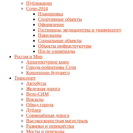
Публикации
Сочи-2014
Планировка
Спортивные объекты
Оформление
Гостиницы, медиацентры и университет
Павильоны
Социальные объекты
Объекты инфраструктуры
После олимпиады
Россия и Мир
Архитектурное кино
Города-побратимы Сочи
Концепции будущего
Транспорт
Автобусы
Железная дорога
Вело-СИМ
Вокзалы
Обход города
Дублер
Совмещённая дорога
Высокоскоростная магистраль
Развязки и перекрёстки
Мосты и переходы