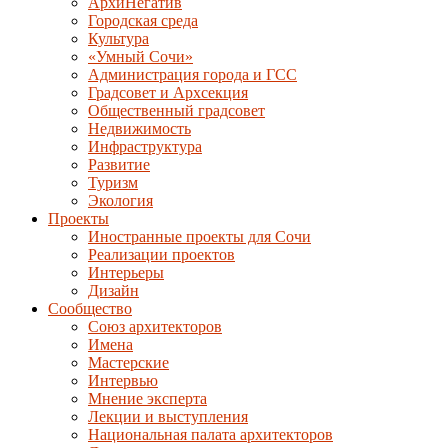
АрхиНегатив
Городская среда
Культура
«Умный Сочи»
Администрация города и ГСС
Градсовет и Архсекция
Общественный градсовет
Недвижимость
Инфраструктура
Развитие
Туризм
Экология
Проекты
Иностранные проекты для Сочи
Реализации проектов
Интерьеры
Дизайн
Сообщество
Союз архитекторов
Имена
Мастерские
Интервью
Мнение эксперта
Лекции и выступления
Национальная палата архитекторов