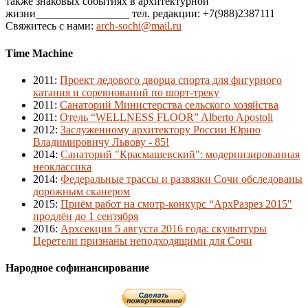
также знаковых событиях в архитектурной
жизни_________________ тел. редакции: +7(988)2387111
Свяжитесь с нами:
arch-sochi@mail.ru
Time Machine
2011
:
Проект ледового дворца спорта для фигурного
катания и соревнований по шорт-треку
2011
:
Санаторий Министерства сельского хозяйства
2011
:
Отель “WELLNESS FLOOR” Alberto Apostoli
2012
:
Заслуженному архитектору России Юрию
Владимировичу Львову - 85!
2014
:
Санаторий "Красмашевский": модернизированная
неоклассика
2014
:
Федеральные трассы и развязки Сочи обследованы
дорожным сканером
2015
:
Приём работ на смотр-конкурс “АрхРазрез 2015″
продлён до 1 сентября
2016
:
Архсекция 5 августа 2016 года: скульптуры
Церетели признаны неподходящими для Сочи
Народное софинансирование