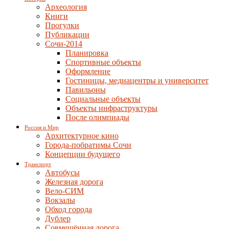
Археология
Книги
Прогулки
Публикации
Сочи-2014
Планировка
Спортивные объекты
Оформление
Гостиницы, медиацентры и университет
Павильоны
Социальные объекты
Объекты инфраструктуры
После олимпиады
Россия и Мир
Архитектурное кино
Города-побратимы Сочи
Концепции будущего
Транспорт
Автобусы
Железная дорога
Вело-СИМ
Вокзалы
Обход города
Дублер
Совмещённая дорога