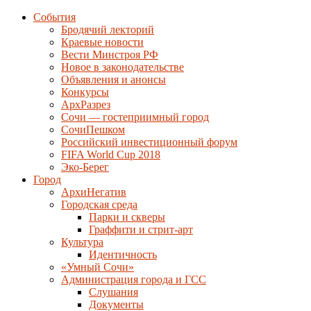
События
Бродячий лекторий
Краевые новости
Вести Минстроя РФ
Новое в законодательстве
Объявления и анонсы
Конкурсы
АрхРазрез
Сочи — гостеприимный город
СочиПешком
Российский инвестиционный форум
FIFA World Cup 2018
Эко-Берег
Город
АрхиНегатив
Городская среда
Парки и скверы
Граффити и стрит-арт
Культура
Идентичность
«Умный Сочи»
Администрация города и ГСС
Слушания
Документы