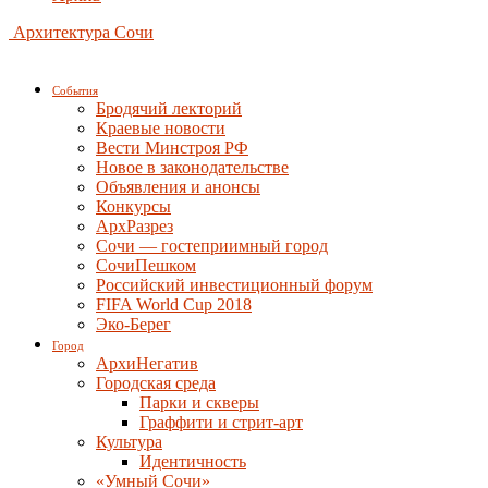
Архитектура Сочи
События
Бродячий лекторий
Краевые новости
Вести Минстроя РФ
Новое в законодательстве
Объявления и анонсы
Конкурсы
АрхРазрез
Сочи — гостеприимный город
СочиПешком
Российский инвестиционный форум
FIFA World Cup 2018
Эко-Берег
Город
АрхиНегатив
Городская среда
Парки и скверы
Граффити и стрит-арт
Культура
Идентичность
«Умный Сочи»