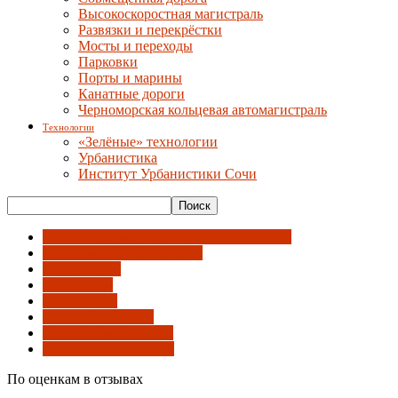
Высокоскоростная магистраль
Развязки и перекрёстки
Мосты и переходы
Парковки
Порты и марины
Канатные дороги
Черноморская кольцевая автомагистраль
Технологии
«Зелёные» технологии
Урбанистика
Институт Урбанистики Сочи
Гостиницы, медиацентры и университет
Объекты инфраструктуры
Оформление
Павильоны
Планировка
После олимпиады
Социальные объекты
Спортивные объекты
По оценкам в отзывах