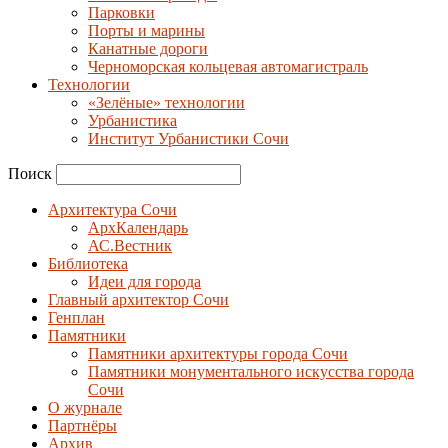
Парковки
Порты и марины
Канатные дороги
Черноморская кольцевая автомагистраль
Технологии
«Зелёные» технологии
Урбанистика
Институт Урбанистики Сочи
Поиск
Архитектура Сочи
АрхКалендарь
АС.Вестник
Библиотека
Идеи для города
Главный архитектор Сочи
Генплан
Памятники
Памятники архитектуры города Сочи
Памятники монументального искусства города
Сочи
О журнале
Партнёры
Архив