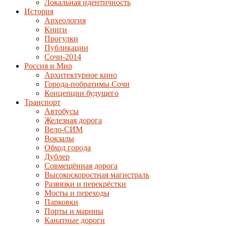
Локальная идентичность
История
Археология
Книги
Прогулки
Публикации
Сочи-2014
Россия и Мир
Архитектурное кино
Города-побратимы Сочи
Концепции будущего
Транспорт
Автобусы
Железная дорога
Вело-СИМ
Вокзалы
Обход города
Дублер
Совмещённая дорога
Высокоскоростная магистраль
Развязки и перекрёстки
Мосты и переходы
Парковки
Порты и марины
Канатные дороги