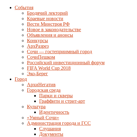
События
Бродячий лекторий
Краевые новости
Вести Минстроя РФ
Новое в законодательстве
Объявления и анонсы
Конкурсы
АрхРазрез
Сочи — гостеприимный город
СочиПешком
Российский инвестиционный форум
FIFA World Cup 2018
Эко-Берег
Город
АрхиНегатив
Городская среда
Парки и скверы
Граффити и стрит-арт
Культура
Идентичность
«Умный Сочи»
Администрация города и ГСС
Слушания
Документы