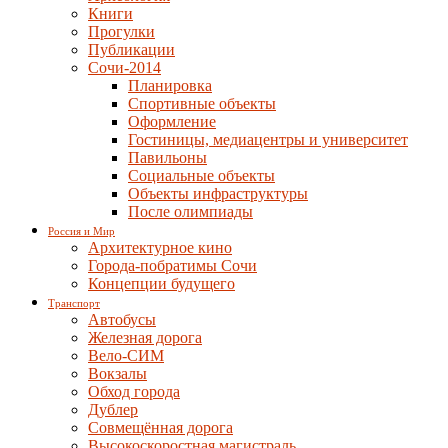
Книги
Прогулки
Публикации
Сочи-2014
Планировка
Спортивные объекты
Оформление
Гостиницы, медиацентры и университет
Павильоны
Социальные объекты
Объекты инфраструктуры
После олимпиады
Россия и Мир
Архитектурное кино
Города-побратимы Сочи
Концепции будущего
Транспорт
Автобусы
Железная дорога
Вело-СИМ
Вокзалы
Обход города
Дублер
Совмещённая дорога
Высокоскоростная магистраль