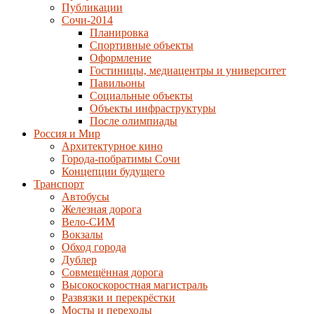
Публикации
Сочи-2014
Планировка
Спортивные объекты
Оформление
Гостиницы, медиацентры и университет
Павильоны
Социальные объекты
Объекты инфраструктуры
После олимпиады
Россия и Мир
Архитектурное кино
Города-побратимы Сочи
Концепции будущего
Транспорт
Автобусы
Железная дорога
Вело-СИМ
Вокзалы
Обход города
Дублер
Совмещённая дорога
Высокоскоростная магистраль
Развязки и перекрёстки
Мосты и переходы