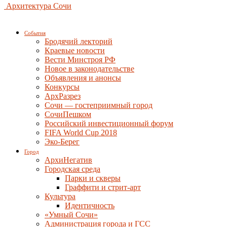
Архитектура Сочи
События
Бродячий лекторий
Краевые новости
Вести Минстроя РФ
Новое в законодательстве
Объявления и анонсы
Конкурсы
АрхРазрез
Сочи — гостеприимный город
СочиПешком
Российский инвестиционный форум
FIFA World Cup 2018
Эко-Берег
Город
АрхиНегатив
Городская среда
Парки и скверы
Граффити и стрит-арт
Культура
Идентичность
«Умный Сочи»
Администрация города и ГСС