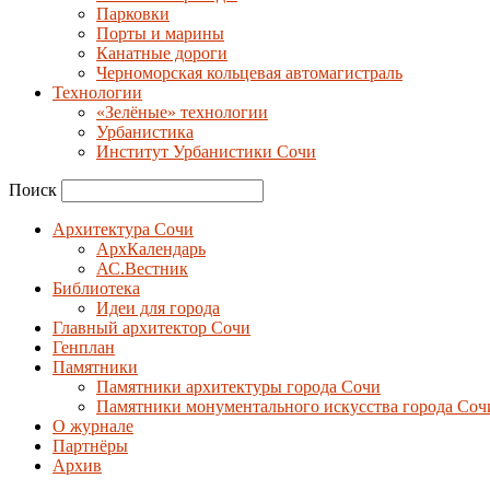
Парковки
Порты и марины
Канатные дороги
Черноморская кольцевая автомагистраль
Технологии
«Зелёные» технологии
Урбанистика
Институт Урбанистики Сочи
Поиск
Архитектура Сочи
АрхКалендарь
АС.Вестник
Библиотека
Идеи для города
Главный архитектор Сочи
Генплан
Памятники
Памятники архитектуры города Сочи
Памятники монументального искусства города Соч
О журнале
Партнёры
Архив