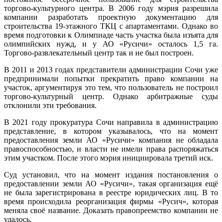
торгово-культурного центра. В 2006 году мэрия разрешила
компании разработать проектную документацию для
строительства 19-этажного ТКЦ с апартаментами. Однако во
время подготовки к Олимпиаде часть участка была изъята для
олимпийских нужд, и у АО «Русичи» осталось 1,5 га.
Торгово-развлекательный центр так и не был построен.
В 2011 и 2013 годах представители администрации Сочи уже
предпринимали попытки прекратить право компании на
участок, аргументируя это тем, что пользователь не построил
торгово-культурный центр. Однако арбитражные суды
отклонили эти требования.
В 2021 году прокуратура Сочи направила в администрацию
представление, в котором указывалось, что на момент
предоставления земли АО «Русичи» компания не обладала
правоспособностью, и власти не имели права распоряжаться
этим участком. После этого мэрия инициировала третий иск.
Суд установил, что на момент издания постановления о
предоставлении земли АО «Русичи», такая организация ещё
не была зарегистрирована в реестре юридических лиц. В то
время происходила реорганизация фирмы «Русич», которая
меняла своё название. Доказать правопреемство компании не
удалось.