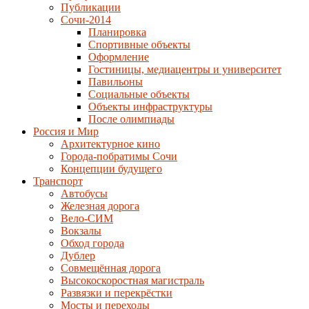
Публикации
Сочи-2014
Планировка
Спортивные объекты
Оформление
Гостиницы, медиацентры и университет
Павильоны
Социальные объекты
Объекты инфраструктуры
После олимпиады
Россия и Мир
Архитектурное кино
Города-побратимы Сочи
Концепции будущего
Транспорт
Автобусы
Железная дорога
Вело-СИМ
Вокзалы
Обход города
Дублер
Совмещённая дорога
Высокоскоростная магистраль
Развязки и перекрёстки
Мосты и переходы