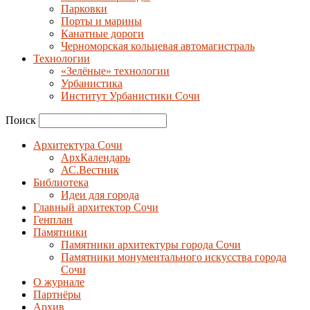
Парковки
Порты и марины
Канатные дороги
Черноморская кольцевая автомагистраль
Технологии
«Зелёные» технологии
Урбанистика
Институт Урбанистики Сочи
Поиск
Архитектура Сочи
АрхКалендарь
АС.Вестник
Библиотека
Идеи для города
Главный архитектор Сочи
Генплан
Памятники
Памятники архитектуры города Сочи
Памятники монументального искусства города
Сочи
О журнале
Партнёры
Архив