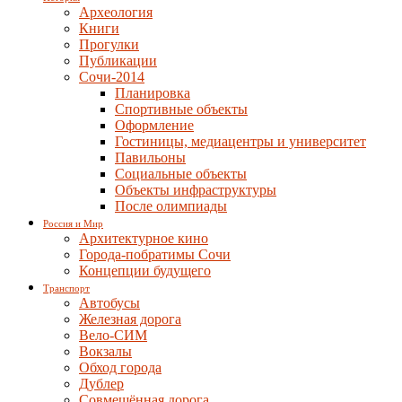
Археология
Книги
Прогулки
Публикации
Сочи-2014
Планировка
Спортивные объекты
Оформление
Гостиницы, медиацентры и университет
Павильоны
Социальные объекты
Объекты инфраструктуры
После олимпиады
Россия и Мир
Архитектурное кино
Города-побратимы Сочи
Концепции будущего
Транспорт
Автобусы
Железная дорога
Вело-СИМ
Вокзалы
Обход города
Дублер
Совмещённая дорога