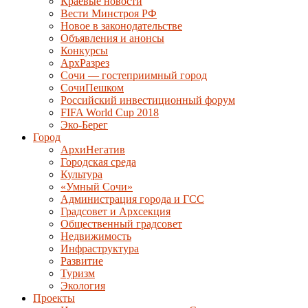
Краевые новости
Вести Минстроя РФ
Новое в законодательстве
Объявления и анонсы
Конкурсы
АрхРазрез
Сочи — гостеприимный город
СочиПешком
Российский инвестиционный форум
FIFA World Cup 2018
Эко-Берег
Город
АрхиНегатив
Городская среда
Культура
«Умный Сочи»
Администрация города и ГСС
Градсовет и Архсекция
Общественный градсовет
Недвижимость
Инфраструктура
Развитие
Туризм
Экология
Проекты