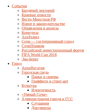
События
Бродячий лекторий
Краевые новости
Вести Минстроя РФ
Новое в законодательстве
Объявления и анонсы
Конкурсы
АрхРазрез
Сочи — гостеприимный город
СочиПешком
Российский инвестиционный форум
FIFA World Cup 2018
Эко-Берег
Город
АрхиНегатив
Городская среда
Парки и скверы
Граффити и стрит-арт
Культура
Идентичность
«Умный Сочи»
Администрация города и ГСС
Слушания
Документы