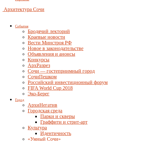
Архитектура Сочи
События
Бродячий лекторий
Краевые новости
Вести Минстроя РФ
Новое в законодательстве
Объявления и анонсы
Конкурсы
АрхРазрез
Сочи — гостеприимный город
СочиПешком
Российский инвестиционный форум
FIFA World Cup 2018
Эко-Берег
Город
АрхиНегатив
Городская среда
Парки и скверы
Граффити и стрит-арт
Культура
Идентичность
«Умный Сочи»