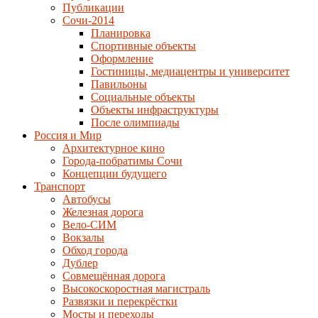
Публикации
Сочи-2014
Планировка
Спортивные объекты
Оформление
Гостиницы, медиацентры и университет
Павильоны
Социальные объекты
Объекты инфраструктуры
После олимпиады
Россия и Мир
Архитектурное кино
Города-побратимы Сочи
Концепции будущего
Транспорт
Автобусы
Железная дорога
Вело-СИМ
Вокзалы
Обход города
Дублер
Совмещённая дорога
Высокоскоростная магистраль
Развязки и перекрёстки
Мосты и переходы