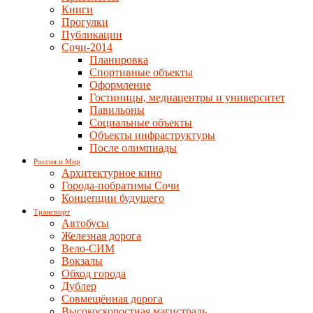
Книги
Прогулки
Публикации
Сочи-2014
Планировка
Спортивные объекты
Оформление
Гостиницы, медиацентры и университет
Павильоны
Социальные объекты
Объекты инфраструктуры
После олимпиады
Россия и Мир
Архитектурное кино
Города-побратимы Сочи
Концепции будущего
Транспорт
Автобусы
Железная дорога
Вело-СИМ
Вокзалы
Обход города
Дублер
Совмещённая дорога
Высокоскоростная магистраль