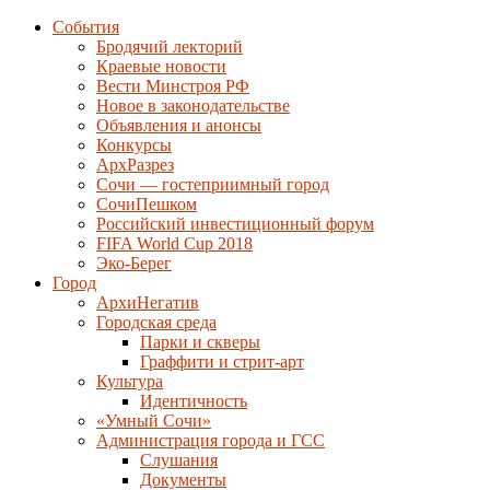
События
Бродячий лекторий
Краевые новости
Вести Минстроя РФ
Новое в законодательстве
Объявления и анонсы
Конкурсы
АрхРазрез
Сочи — гостеприимный город
СочиПешком
Российский инвестиционный форум
FIFA World Cup 2018
Эко-Берег
Город
АрхиНегатив
Городская среда
Парки и скверы
Граффити и стрит-арт
Культура
Идентичность
«Умный Сочи»
Администрация города и ГСС
Слушания
Документы