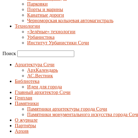
Парковки
Порты и марины
Канатные дороги
Черноморская кольцевая автомагистраль
Технологии
«Зелёные» технологии
Урбанистика
Институт Урбанистики Сочи
Поиск
Архитектура Сочи
АрхКалендарь
АС.Вестник
Библиотека
Идеи для города
Главный архитектор Сочи
Генплан
Памятники
Памятники архитектуры города Сочи
Памятники монументального искусства города Соч
О журнале
Партнёры
Архив