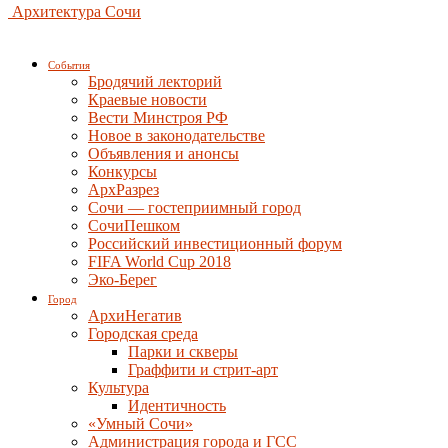
Архитектура Сочи
События
Бродячий лекторий
Краевые новости
Вести Минстроя РФ
Новое в законодательстве
Объявления и анонсы
Конкурсы
АрхРазрез
Сочи — гостеприимный город
СочиПешком
Российский инвестиционный форум
FIFA World Cup 2018
Эко-Берег
Город
АрхиНегатив
Городская среда
Парки и скверы
Граффити и стрит-арт
Культура
Идентичность
«Умный Сочи»
Администрация города и ГСС