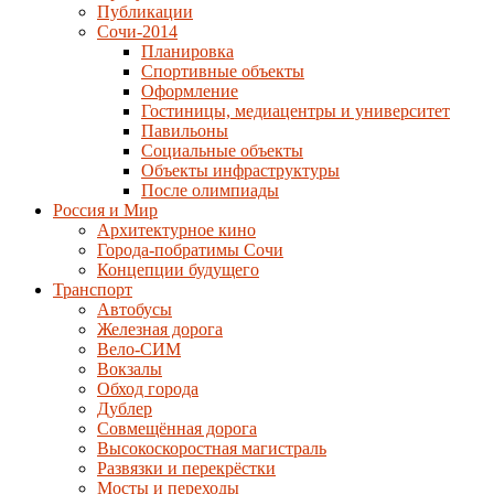
Публикации
Сочи-2014
Планировка
Спортивные объекты
Оформление
Гостиницы, медиацентры и университет
Павильоны
Социальные объекты
Объекты инфраструктуры
После олимпиады
Россия и Мир
Архитектурное кино
Города-побратимы Сочи
Концепции будущего
Транспорт
Автобусы
Железная дорога
Вело-СИМ
Вокзалы
Обход города
Дублер
Совмещённая дорога
Высокоскоростная магистраль
Развязки и перекрёстки
Мосты и переходы