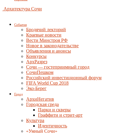
Архитектура Сочи
События
Бродячий лекторий
Краевые новости
Вести Минстроя РФ
Новое в законодательстве
Объявления и анонсы
Конкурсы
АрхРазрез
Сочи — гостеприимный город
СочиПешком
Российский инвестиционный форум
FIFA World Cup 2018
Эко-Берег
Город
АрхиНегатив
Городская среда
Парки и скверы
Граффити и стрит-арт
Культура
Идентичность
«Умный Сочи»