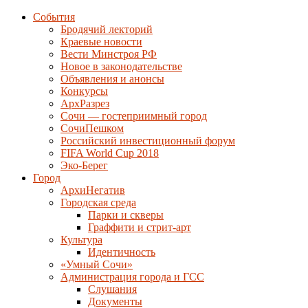
События
Бродячий лекторий
Краевые новости
Вести Минстроя РФ
Новое в законодательстве
Объявления и анонсы
Конкурсы
АрхРазрез
Сочи — гостеприимный город
СочиПешком
Российский инвестиционный форум
FIFA World Cup 2018
Эко-Берег
Город
АрхиНегатив
Городская среда
Парки и скверы
Граффити и стрит-арт
Культура
Идентичность
«Умный Сочи»
Администрация города и ГСС
Слушания
Документы