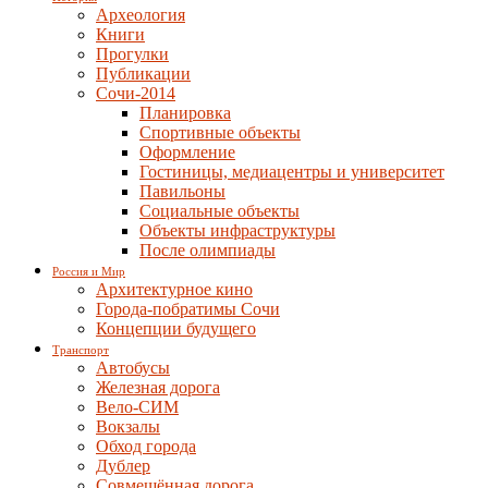
Археология
Книги
Прогулки
Публикации
Сочи-2014
Планировка
Спортивные объекты
Оформление
Гостиницы, медиацентры и университет
Павильоны
Социальные объекты
Объекты инфраструктуры
После олимпиады
Россия и Мир
Архитектурное кино
Города-побратимы Сочи
Концепции будущего
Транспорт
Автобусы
Железная дорога
Вело-СИМ
Вокзалы
Обход города
Дублер
Совмещённая дорога