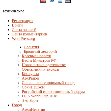
Техническое
Регистрация
Войти
Лента записей
Лента комментариев
WordPress.org
События
Бродячий лекторий
Краевые новости
Вести Минстроя РФ
Новое в законодательстве
Объявления и анонсы
Конкурсы
АрхРазрез
Сочи — гостеприимный город
СочиПешком
Российский инвестиционный форум
FIFA World Cup 2018
Эко-Берег
Город
АрхиНегатив