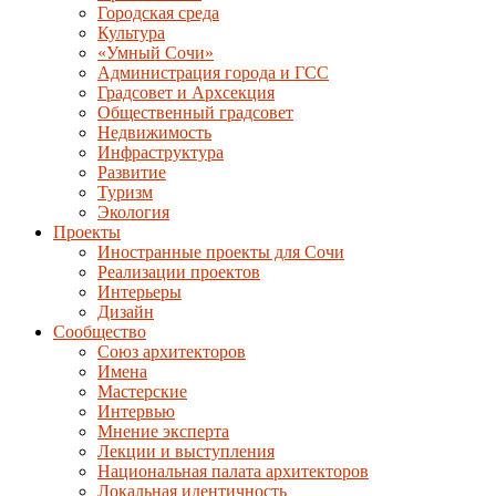
Городская среда
Культура
«Умный Сочи»
Администрация города и ГСС
Градсовет и Архсекция
Общественный градсовет
Недвижимость
Инфраструктура
Развитие
Туризм
Экология
Проекты
Иностранные проекты для Сочи
Реализации проектов
Интерьеры
Дизайн
Сообщество
Союз архитекторов
Имена
Мастерские
Интервью
Мнение эксперта
Лекции и выступления
Национальная палата архитекторов
Локальная идентичность