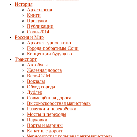
История
Археология
Книги
Прогулки
Публикации
Сочи-2014
Россия и Мир
Архитектурное кино
Города-побратимы Сочи
Концепции будущего
Транспорт
Автобусы
Железная дорога
Вело-СИМ
Вокзалы
Обход города
Дублер
Совмещённая дорога
Высокоскоростная магистраль
Развязки и перекрёстки
Мосты и переходы
Парковки
Порты и марины
Канатные дороги
Черноморская кольцевая автомагистраль