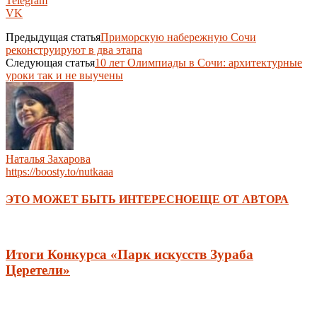
Telegram
VK
Предыдущая статья
Приморскую набережную Сочи
реконструируют в два этапа
Следующая статья
10 лет Олимпиады в Сочи: архитектурные
уроки так и не выучены
Наталья Захарова
https://boosty.to/nutkaaa
ЭТО МОЖЕТ БЫТЬ ИНТЕРЕСНО
ЕЩЕ ОТ АВТОРА
Итоги Конкурса «Парк искусств Зураба
Церетели»