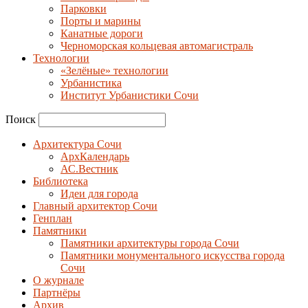
Парковки
Порты и марины
Канатные дороги
Черноморская кольцевая автомагистраль
Технологии
«Зелёные» технологии
Урбанистика
Институт Урбанистики Сочи
Поиск
Архитектура Сочи
АрхКалендарь
АС.Вестник
Библиотека
Идеи для города
Главный архитектор Сочи
Генплан
Памятники
Памятники архитектуры города Сочи
Памятники монументального искусства города
Сочи
О журнале
Партнёры
Архив