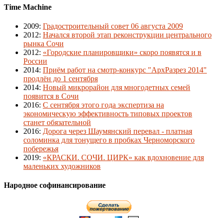
Time Machine
2009
:
Градостроительный совет 06 августа 2009
2012
:
Начался второй этап реконструкции центрального
рынка Сочи
2012
:
«Городские планировщики» скоро появятся и в
России
2014
:
Приём работ на смотр-конкурс "АрхРазрез 2014"
продлён до 1 сентября
2014
:
Новый микрорайон для многодетных семей
появится в Сочи
2016
:
С сентября этого года экспертиза на
экономическую эффективность типовых проектов
станет обязательной
2016
:
Дорога через Шаумянский перевал - платная
соломинка для тонущего в пробках Черноморского
побережья
2019
:
«КРАСКИ. СОЧИ. ЦИРК» как вдохновение для
маленьких художников
Народное софинансирование