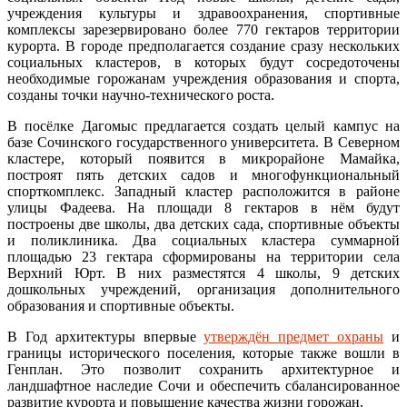
учреждения культуры и здравоохранения, спортивные
комплексы зарезервировано более 770 гектаров территории
курорта. В городе предполагается создание сразу нескольких
социальных кластеров, в которых будут сосредоточены
необходимые горожанам учреждения образования и спорта,
созданы точки научно-технического роста.
В посёлке Дагомыс предлагается создать целый кампус на
базе Сочинского государственного университета. В Северном
кластере, который появится в микрорайоне Мамайка,
построят пять детских садов и многофункциональный
спорткомплекс. Западный кластер расположится в районе
улицы Фадеева. На площади 8 гектаров в нём будут
построены две школы, два детских сада, спортивные объекты
и поликлиника. Два социальных кластера суммарной
площадью 23 гектара сформированы на территории села
Верхний Юрт. В них разместятся 4 школы, 9 детских
дошкольных учреждений, организация дополнительного
образования и спортивные объекты.
В Год архитектуры впервые
утверждён предмет охраны
и
границы исторического поселения, которые также вошли в
Генплан. Это позволит сохранить архитектурное и
ландшафтное наследие Сочи и обеспечить сбалансированное
развитие курорта и повышение качества жизни горожан.