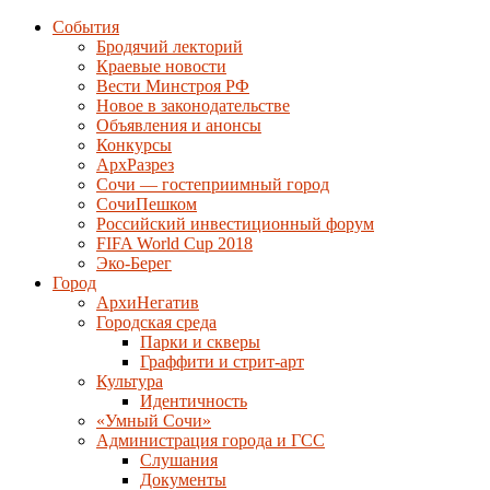
События
Бродячий лекторий
Краевые новости
Вести Минстроя РФ
Новое в законодательстве
Объявления и анонсы
Конкурсы
АрхРазрез
Сочи — гостеприимный город
СочиПешком
Российский инвестиционный форум
FIFA World Cup 2018
Эко-Берег
Город
АрхиНегатив
Городская среда
Парки и скверы
Граффити и стрит-арт
Культура
Идентичность
«Умный Сочи»
Администрация города и ГСС
Слушания
Документы