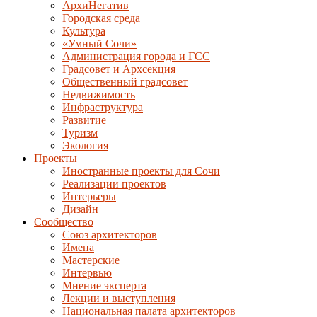
АрхиНегатив
Городская среда
Культура
«Умный Сочи»
Администрация города и ГСС
Градсовет и Архсекция
Общественный градсовет
Недвижимость
Инфраструктура
Развитие
Туризм
Экология
Проекты
Иностранные проекты для Сочи
Реализации проектов
Интерьеры
Дизайн
Сообщество
Союз архитекторов
Имена
Мастерские
Интервью
Мнение эксперта
Лекции и выступления
Национальная палата архитекторов