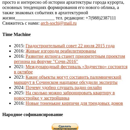
просто и интересно об истории архитектуры города курорта,
основных тенденциях формирования его нового облика, а
также знаковых событиях в архитектурной
жизни_________________ тел. редакции: +7(988)2387111
Свяжитесь с нами:
arch-sochi@mail.ru
Time Machine
2015
:
Градостроительный совет 22 июля 2015 года
2016
:
Живые изгороди реабилитированы
2016
:
Развитие яхтинга станет приоритетным проектом
региона на форуме "Сочи-2016"
2021
:
Международный фестиваль «Зодчество» состоится
в октябре
2023
:
Какие объекты могут составить паломнический
маршрут в Сочинском нацпарке обсудили эксперты
2024
:
Почему удобно слушать радио онлайн
2025
:
На сколько можно забронировать квартиру в
новостройке у застройщика
2016
:
Новые тоненькие кирпичи для трендовых домов
Народное софинансирование