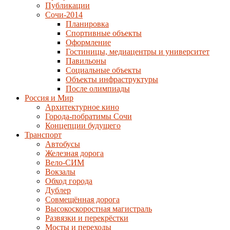
Публикации
Сочи-2014
Планировка
Спортивные объекты
Оформление
Гостиницы, медиацентры и университет
Павильоны
Социальные объекты
Объекты инфраструктуры
После олимпиады
Россия и Мир
Архитектурное кино
Города-побратимы Сочи
Концепции будущего
Транспорт
Автобусы
Железная дорога
Вело-СИМ
Вокзалы
Обход города
Дублер
Совмещённая дорога
Высокоскоростная магистраль
Развязки и перекрёстки
Мосты и переходы