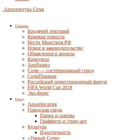
Архитектура Сочи
События
Бродячий лекторий
Краевые новости
Вести Минстроя РФ
Новое в законодательстве
Объявления и анонсы
Конкурсы
АрхРазрез
Сочи — гостеприимный город
СочиПешком
Российский инвестиционный форум
FIFA World Cup 2018
Эко-Берег
Город
АрхиНегатив
Городская среда
Парки и скверы
Граффити и стрит-арт
Культура
Идентичность
«Умный Сочи»