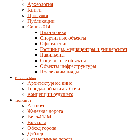
Археология
Книги
Прогулки
Публикации
Сочи-2014
Планировка
Спортивные объекты
Оформление
Гостиницы, медиацентры и университет
Павильоны
Социальные объекты
Объекты инфраструктуры
После олимпиады
Россия и Мир
Архитектурное кино
Города-побратимы Сочи
Концепции будущего
Транспорт
Автобусы
Железная дорога
Вело-СИМ
Вокзалы
Обход города
Дублер
Совмещённая дорога