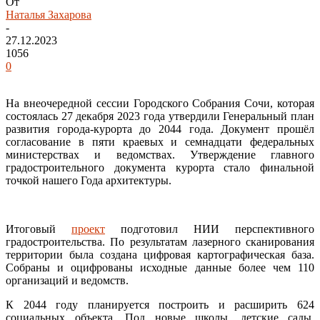
От
Наталья Захарова
-
27.12.2023
1056
0
На внеочередной сессии Городского Собрания Сочи, которая
состоялась 27 декабря 2023 года утвердили Генеральный план
развития города-курорта до 2044 года. Документ прошёл
согласование в пяти краевых и семнадцати федеральных
министерствах и ведомствах. Утверждение главного
градостроительного документа курорта стало финальной
точкой нашего Года архитектуры.
Итоговый
проект
подготовил НИИ перспективного
градостроительства. По результатам лазерного сканирования
территории была создана цифровая картографическая база.
Собраны и оцифрованы исходные данные более чем 110
организаций и ведомств.
К 2044 году планируется построить и расширить 624
социальных объекта. Под новые школы, детские сады,