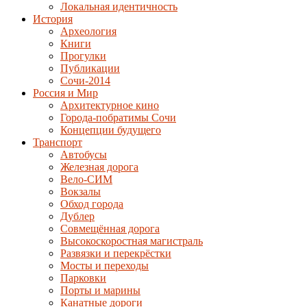
Локальная идентичность
История
Археология
Книги
Прогулки
Публикации
Сочи-2014
Россия и Мир
Архитектурное кино
Города-побратимы Сочи
Концепции будущего
Транспорт
Автобусы
Железная дорога
Вело-СИМ
Вокзалы
Обход города
Дублер
Совмещённая дорога
Высокоскоростная магистраль
Развязки и перекрёстки
Мосты и переходы
Парковки
Порты и марины
Канатные дороги