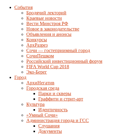
События
Бродячий лекторий
Краевые новости
Вести Минстроя РФ
Новое в законодательстве
Объявления и анонсы
Конкурсы
АрхРазрез
Сочи — гостеприимный город
СочиПешком
Российский инвестиционный форум
FIFA World Cup 2018
Эко-Берег
Город
АрхиНегатив
Городская среда
Парки и скверы
Граффити и стрит-арт
Культура
Идентичность
«Умный Сочи»
Администрация города и ГСС
Слушания
Документы