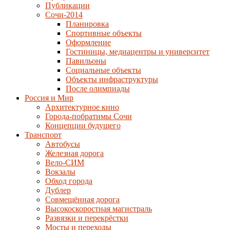
Публикации
Сочи-2014
Планировка
Спортивные объекты
Оформление
Гостиницы, медиацентры и университет
Павильоны
Социальные объекты
Объекты инфраструктуры
После олимпиады
Россия и Мир
Архитектурное кино
Города-побратимы Сочи
Концепции будущего
Транспорт
Автобусы
Железная дорога
Вело-СИМ
Вокзалы
Обход города
Дублер
Совмещённая дорога
Высокоскоростная магистраль
Развязки и перекрёстки
Мосты и переходы