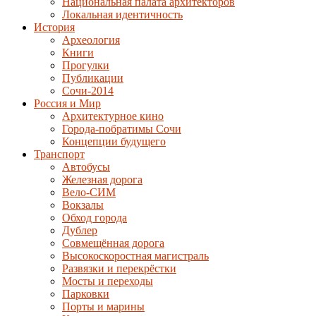
Национальная палата архитекторов
Локальная идентичность
История
Археология
Книги
Прогулки
Публикации
Сочи-2014
Россия и Мир
Архитектурное кино
Города-побратимы Сочи
Концепции будущего
Транспорт
Автобусы
Железная дорога
Вело-СИМ
Вокзалы
Обход города
Дублер
Совмещённая дорога
Высокоскоростная магистраль
Развязки и перекрёстки
Мосты и переходы
Парковки
Порты и марины