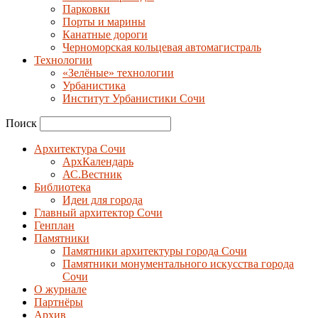
Парковки
Порты и марины
Канатные дороги
Черноморская кольцевая автомагистраль
Технологии
«Зелёные» технологии
Урбанистика
Институт Урбанистики Сочи
Поиск
Архитектура Сочи
АрхКалендарь
АС.Вестник
Библиотека
Идеи для города
Главный архитектор Сочи
Генплан
Памятники
Памятники архитектуры города Сочи
Памятники монументального искусства города
Сочи
О журнале
Партнёры
Архив