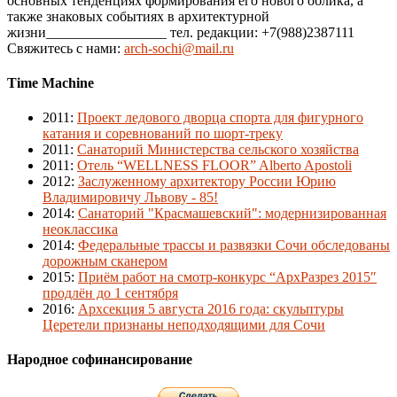
основных тенденциях формирования его нового облика, а
также знаковых событиях в архитектурной
жизни_________________ тел. редакции: +7(988)2387111
Свяжитесь с нами:
arch-sochi@mail.ru
Time Machine
2011
:
Проект ледового дворца спорта для фигурного
катания и соревнований по шорт-треку
2011
:
Санаторий Министерства сельского хозяйства
2011
:
Отель “WELLNESS FLOOR” Alberto Apostoli
2012
:
Заслуженному архитектору России Юрию
Владимировичу Львову - 85!
2014
:
Санаторий "Красмашевский": модернизированная
неоклассика
2014
:
Федеральные трассы и развязки Сочи обследованы
дорожным сканером
2015
:
Приём работ на смотр-конкурс “АрхРазрез 2015″
продлён до 1 сентября
2016
:
Архсекция 5 августа 2016 года: скульптуры
Церетели признаны неподходящими для Сочи
Народное софинансирование