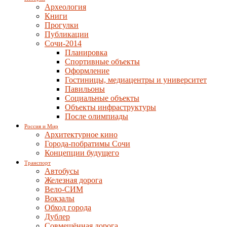
Археология
Книги
Прогулки
Публикации
Сочи-2014
Планировка
Спортивные объекты
Оформление
Гостиницы, медиацентры и университет
Павильоны
Социальные объекты
Объекты инфраструктуры
После олимпиады
Россия и Мир
Архитектурное кино
Города-побратимы Сочи
Концепции будущего
Транспорт
Автобусы
Железная дорога
Вело-СИМ
Вокзалы
Обход города
Дублер
Совмещённая дорога