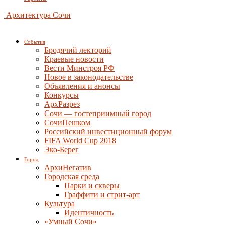
Архитектура Сочи
События
Бродячий лекторий
Краевые новости
Вести Минстроя РФ
Новое в законодательстве
Объявления и анонсы
Конкурсы
АрхРазрез
Сочи — гостеприимный город
СочиПешком
Российский инвестиционный форум
FIFA World Cup 2018
Эко-Берег
Город
АрхиНегатив
Городская среда
Парки и скверы
Граффити и стрит-арт
Культура
Идентичность
«Умный Сочи»