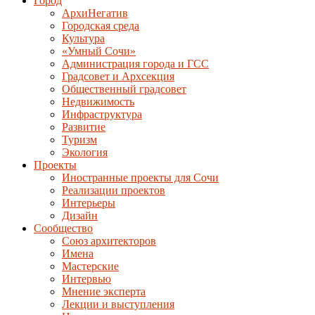
Город
АрхиНегатив
Городская среда
Культура
«Умный Сочи»
Администрация города и ГСС
Градсовет и Архсекция
Общественный градсовет
Недвижимость
Инфраструктура
Развитие
Туризм
Экология
Проекты
Иностранные проекты для Сочи
Реализации проектов
Интерьеры
Дизайн
Сообщество
Союз архитекторов
Имена
Мастерские
Интервью
Мнение эксперта
Лекции и выступления