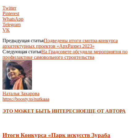
Twitter
Pinterest
WhatsApp
Telegram
VK
Предыдущая статья
Подведены итоги смотра-конкурса
архитектурных проектов «АрхРазрез 2023»
Следующая статья
На Градсовете обсудили мероприятия по
профилактике самовольного строительства
Наталья Захарова
https://boosty.to/nutkaaa
ЭТО МОЖЕТ БЫТЬ ИНТЕРЕСНО
ЕЩЕ ОТ АВТОРА
Итоги Конкурса «Парк искусств Зураба