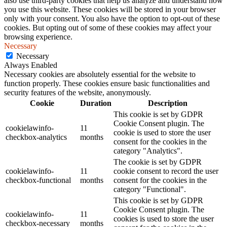
also use third-party cookies that help us analyze and understand how
you use this website. These cookies will be stored in your browser
only with your consent. You also have the option to opt-out of these
cookies. But opting out of some of these cookies may affect your
browsing experience.
Necessary
Necessary
Always Enabled
Necessary cookies are absolutely essential for the website to
function properly. These cookies ensure basic functionalities and
security features of the website, anonymously.
Cookie
Duration
Description
This cookie is set by GDPR
Cookie Consent plugin. The
cookielawinfo-
11
cookie is used to store the user
checkbox-analytics
months
consent for the cookies in the
category "Analytics".
The cookie is set by GDPR
cookielawinfo-
11
cookie consent to record the user
checkbox-functional
months
consent for the cookies in the
category "Functional".
This cookie is set by GDPR
Cookie Consent plugin. The
cookielawinfo-
11
cookies is used to store the user
checkbox-necessary
months