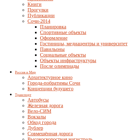
Книги
Прогулки
Публикации
Сочи-2014
Планировка
Спортивные объекты
Оформление
Гостиницы, медиацентры и университет
Павильоны
Социальные объекты
Объекты инфраструктуры
После олимпиады
Россия и Мир
Архитектурное кино
Города-побратимы Сочи
Концепции будущего
Транспорт
Автобусы
Железная дорога
Вело-СИМ
Вокзалы
Обход города
Дублер
Совмещённая дорога
Высокоскоростная магистраль