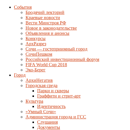
События
Бродячий лекторий
Краевые новости
Вести Минстроя РФ
Новое в законодательстве
Объявления и анонсы
Конкурсы
АрхРазрез
Сочи — гостеприимный город
СочиПешком
Российский инвестиционный форум
FIFA World Cup 2018
Эко-Берег
Город
АрхиНегатив
Городская среда
Парки и скверы
Граффити и стрит-арт
Культура
Идентичность
«Умный Сочи»
Администрация города и ГСС
Слушания
Документы