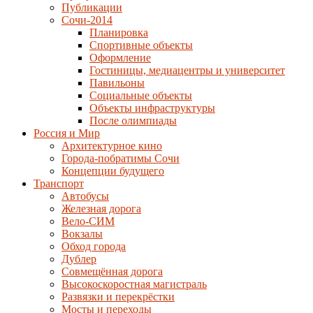
Публикации
Сочи-2014
Планировка
Спортивные объекты
Оформление
Гостиницы, медиацентры и университет
Павильоны
Социальные объекты
Объекты инфраструктуры
После олимпиады
Россия и Мир
Архитектурное кино
Города-побратимы Сочи
Концепции будущего
Транспорт
Автобусы
Железная дорога
Вело-СИМ
Вокзалы
Обход города
Дублер
Совмещённая дорога
Высокоскоростная магистраль
Развязки и перекрёстки
Мосты и переходы