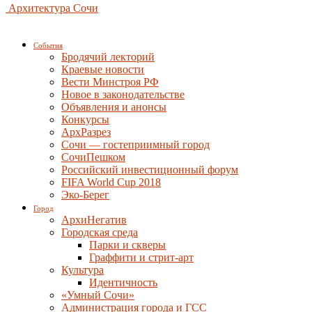
Архитектура Сочи
События
Бродячий лекторий
Краевые новости
Вести Минстроя РФ
Новое в законодательстве
Объявления и анонсы
Конкурсы
АрхРазрез
Сочи — гостеприимный город
СочиПешком
Российский инвестиционный форум
FIFA World Cup 2018
Эко-Берег
Город
АрхиНегатив
Городская среда
Парки и скверы
Граффити и стрит-арт
Культура
Идентичность
«Умный Сочи»
Администрация города и ГСС