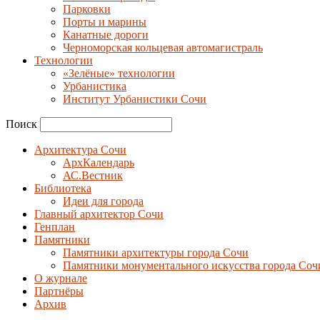
Парковки
Порты и марины
Канатные дороги
Черноморская кольцевая автомагистраль
Технологии
«Зелёные» технологии
Урбанистика
Институт Урбанистики Сочи
Поиск
Архитектура Сочи
АрхКалендарь
АС.Вестник
Библиотека
Идеи для города
Главный архитектор Сочи
Генплан
Памятники
Памятники архитектуры города Сочи
Памятники монументального искусства города Соч
О журнале
Партнёры
Архив