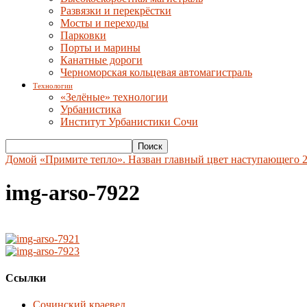
Развязки и перекрёстки
Мосты и переходы
Парковки
Порты и марины
Канатные дороги
Черноморская кольцевая автомагистраль
Технологии
«Зелёные» технологии
Урбанистика
Институт Урбанистики Сочи
Домой
«Примите тепло». Назван главный цвет наступающего 2
img-arso-7922
Ссылки
Сочинский краевед