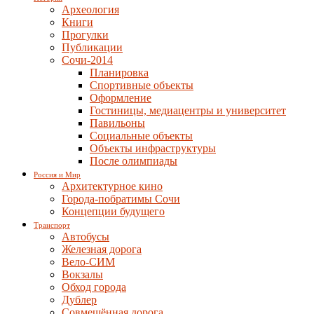
Археология
Книги
Прогулки
Публикации
Сочи-2014
Планировка
Спортивные объекты
Оформление
Гостиницы, медиацентры и университет
Павильоны
Социальные объекты
Объекты инфраструктуры
После олимпиады
Россия и Мир
Архитектурное кино
Города-побратимы Сочи
Концепции будущего
Транспорт
Автобусы
Железная дорога
Вело-СИМ
Вокзалы
Обход города
Дублер
Совмещённая дорога