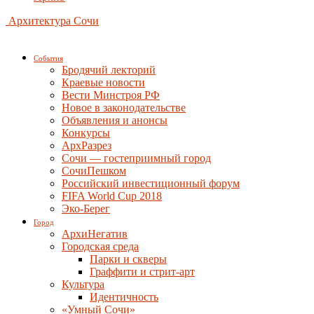
Архитектура Сочи
События
Бродячий лекторий
Краевые новости
Вести Минстроя РФ
Новое в законодательстве
Объявления и анонсы
Конкурсы
АрхРазрез
Сочи — гостеприимный город
СочиПешком
Российский инвестиционный форум
FIFA World Cup 2018
Эко-Берег
Город
АрхиНегатив
Городская среда
Парки и скверы
Граффити и стрит-арт
Культура
Идентичность
«Умный Сочи»