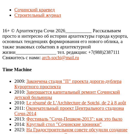
Сочинский краевед
Строительный журнал
16+ © Архитектура Сочи 2026___________ Рассказываем
просто и интересно об истории архитектуры города курорта,
основных тенденциях формирования его нового облика, а
также знаковых событиях в архитектурной
жизни_________________ тел. редакции: +7(988)2387111
Свяжитесь с нами:
arch-sochi@mail.ru
Time Machine
2009
:
Закончена стадия "П" проекта дороги-дублера
Курортного проспекта
2010
:
Завершается капитальный ремонт Сочинской
детской больницы
2010
:
Le résumé de L’Architecture de Sotchi, de 2 à 8 août
2011
:
Окончательный проект Центрального стадиона
Сочи-2014
2013
:
Фестиваль "Сочи-Пешком-2013": как это было
2014
:
Круглый стол "Сочинские хроники"
2023
:
На Градостроительном совете обсудили создание