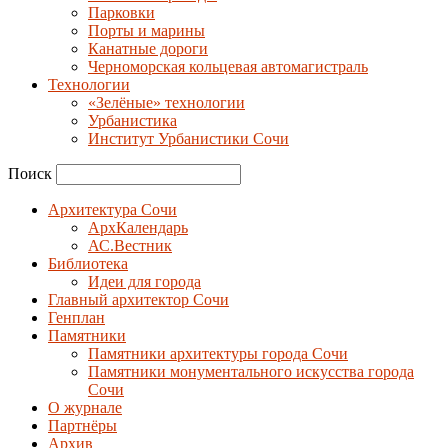
Парковки
Порты и марины
Канатные дороги
Черноморская кольцевая автомагистраль
Технологии
«Зелёные» технологии
Урбанистика
Институт Урбанистики Сочи
Поиск
Архитектура Сочи
АрхКалендарь
АС.Вестник
Библиотека
Идеи для города
Главный архитектор Сочи
Генплан
Памятники
Памятники архитектуры города Сочи
Памятники монументального искусства города
Сочи
О журнале
Партнёры
Архив