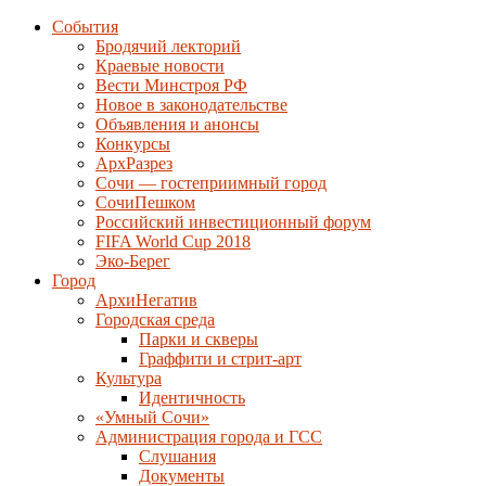
События
Бродячий лекторий
Краевые новости
Вести Минстроя РФ
Новое в законодательстве
Объявления и анонсы
Конкурсы
АрхРазрез
Сочи — гостеприимный город
СочиПешком
Российский инвестиционный форум
FIFA World Cup 2018
Эко-Берег
Город
АрхиНегатив
Городская среда
Парки и скверы
Граффити и стрит-арт
Культура
Идентичность
«Умный Сочи»
Администрация города и ГСС
Слушания
Документы