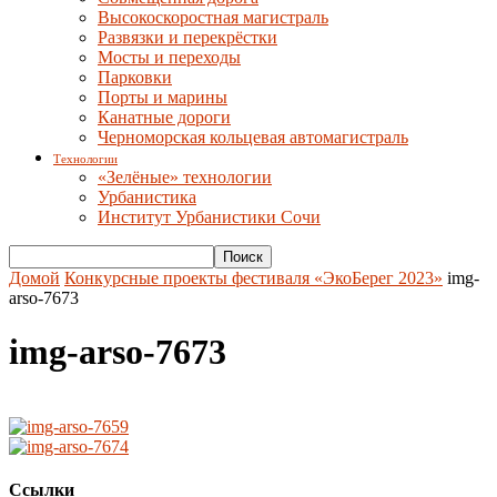
Высокоскоростная магистраль
Развязки и перекрёстки
Мосты и переходы
Парковки
Порты и марины
Канатные дороги
Черноморская кольцевая автомагистраль
Технологии
«Зелёные» технологии
Урбанистика
Институт Урбанистики Сочи
Домой
Конкурсные проекты фестиваля «ЭкоБерег 2023»
img-
arso-7673
img-arso-7673
Ссылки