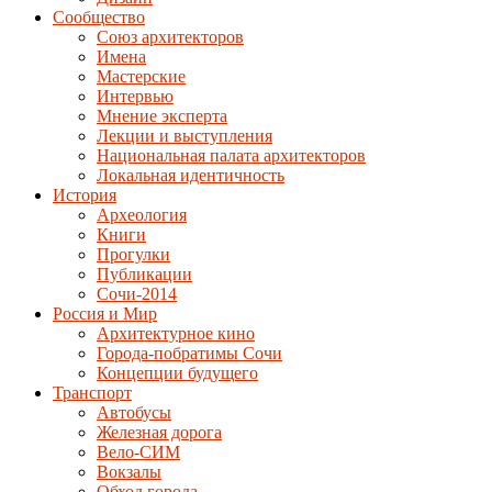
Сообщество
Союз архитекторов
Имена
Мастерские
Интервью
Мнение эксперта
Лекции и выступления
Национальная палата архитекторов
Локальная идентичность
История
Археология
Книги
Прогулки
Публикации
Сочи-2014
Россия и Мир
Архитектурное кино
Города-побратимы Сочи
Концепции будущего
Транспорт
Автобусы
Железная дорога
Вело-СИМ
Вокзалы
Обход города