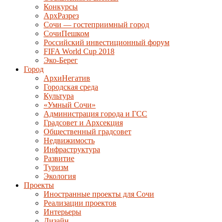
Конкурсы
АрхРазрез
Сочи — гостеприимный город
СочиПешком
Российский инвестиционный форум
FIFA World Cup 2018
Эко-Берег
Город
АрхиНегатив
Городская среда
Культура
«Умный Сочи»
Администрация города и ГСС
Градсовет и Архсекция
Общественный градсовет
Недвижимость
Инфраструктура
Развитие
Туризм
Экология
Проекты
Иностранные проекты для Сочи
Реализации проектов
Интерьеры
Дизайн