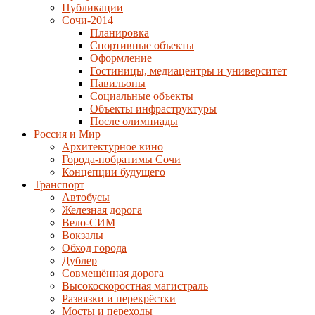
Публикации
Сочи-2014
Планировка
Спортивные объекты
Оформление
Гостиницы, медиацентры и университет
Павильоны
Социальные объекты
Объекты инфраструктуры
После олимпиады
Россия и Мир
Архитектурное кино
Города-побратимы Сочи
Концепции будущего
Транспорт
Автобусы
Железная дорога
Вело-СИМ
Вокзалы
Обход города
Дублер
Совмещённая дорога
Высокоскоростная магистраль
Развязки и перекрёстки
Мосты и переходы