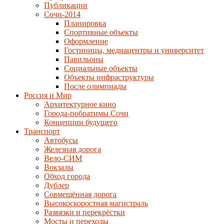
Публикации
Сочи-2014
Планировка
Спортивные объекты
Оформление
Гостиницы, медиацентры и университет
Павильоны
Социальные объекты
Объекты инфраструктуры
После олимпиады
Россия и Мир
Архитектурное кино
Города-побратимы Сочи
Концепции будущего
Транспорт
Автобусы
Железная дорога
Вело-СИМ
Вокзалы
Обход города
Дублер
Совмещённая дорога
Высокоскоростная магистраль
Развязки и перекрёстки
Мосты и переходы