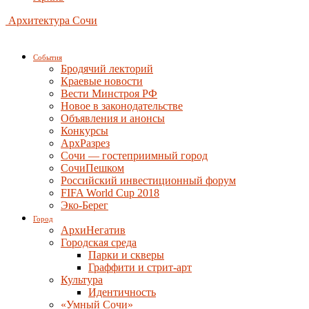
Архитектура Сочи
События
Бродячий лекторий
Краевые новости
Вести Минстроя РФ
Новое в законодательстве
Объявления и анонсы
Конкурсы
АрхРазрез
Сочи — гостеприимный город
СочиПешком
Российский инвестиционный форум
FIFA World Cup 2018
Эко-Берег
Город
АрхиНегатив
Городская среда
Парки и скверы
Граффити и стрит-арт
Культура
Идентичность
«Умный Сочи»