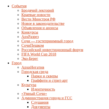
События
Бродячий лекторий
Краевые новости
Вести Минстроя РФ
Новое в законодательстве
Объявления и анонсы
Конкурсы
АрхРазрез
Сочи — гостеприимный город
СочиПешком
Российский инвестиционный форум
FIFA World Cup 2018
Эко-Берег
Город
АрхиНегатив
Городская среда
Парки и скверы
Граффити и стрит-арт
Культура
Идентичность
«Умный Сочи»
Администрация города и ГСС
Слушания
Документы