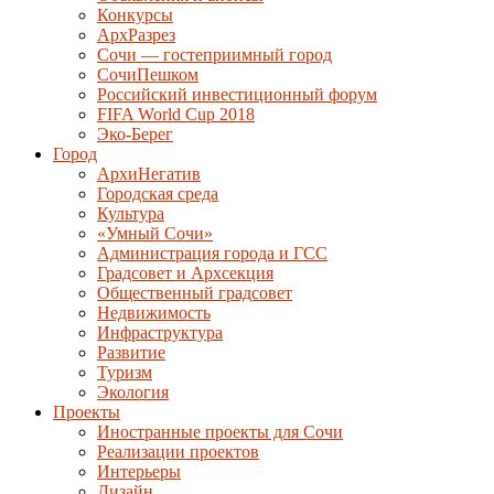
Конкурсы
АрхРазрез
Сочи — гостеприимный город
СочиПешком
Российский инвестиционный форум
FIFA World Cup 2018
Эко-Берег
Город
АрхиНегатив
Городская среда
Культура
«Умный Сочи»
Администрация города и ГСС
Градсовет и Архсекция
Общественный градсовет
Недвижимость
Инфраструктура
Развитие
Туризм
Экология
Проекты
Иностранные проекты для Сочи
Реализации проектов
Интерьеры
Дизайн