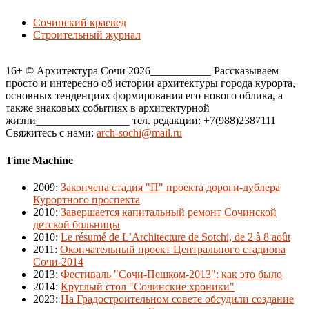
Сочинский краевед
Строительный журнал
16+ © Архитектура Сочи 2026___________ Рассказываем
просто и интересно об истории архитектуры города курорта,
основных тенденциях формирования его нового облика, а
также знаковых событиях в архитектурной
жизни_________________ тел. редакции: +7(988)2387111
Свяжитесь с нами:
arch-sochi@mail.ru
Time Machine
2009
:
Закончена стадия "П" проекта дороги-дублера
Курортного проспекта
2010
:
Завершается капитальный ремонт Сочинской
детской больницы
2010
:
Le résumé de L’Architecture de Sotchi, de 2 à 8 août
2011
:
Окончательный проект Центрального стадиона
Сочи-2014
2013
:
Фестиваль "Сочи-Пешком-2013": как это было
2014
:
Круглый стол "Сочинские хроники"
2023
:
На Градостроительном совете обсудили создание