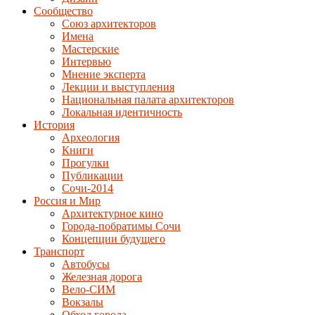
Сообщество
Союз архитекторов
Имена
Мастерские
Интервью
Мнение эксперта
Лекции и выступления
Национальная палата архитекторов
Локальная идентичность
История
Археология
Книги
Прогулки
Публикации
Сочи-2014
Россия и Мир
Архитектурное кино
Города-побратимы Сочи
Концепции будущего
Транспорт
Автобусы
Железная дорога
Вело-СИМ
Вокзалы
Обход города