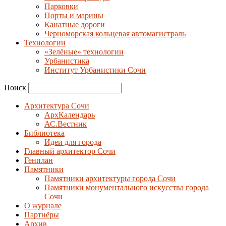
Парковки
Порты и марины
Канатные дороги
Черноморская кольцевая автомагистраль
Технологии
«Зелёные» технологии
Урбанистика
Институт Урбанистики Сочи
Поиск
Архитектура Сочи
АрхКалендарь
АС.Вестник
Библиотека
Идеи для города
Главный архитектор Сочи
Генплан
Памятники
Памятники архитектуры города Сочи
Памятники монументального искусства города
Сочи
О журнале
Партнёры
Архив