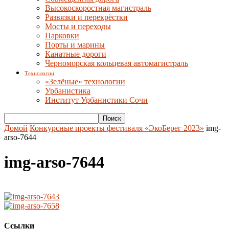
Высокоскоростная магистраль
Развязки и перекрёстки
Мосты и переходы
Парковки
Порты и марины
Канатные дороги
Черноморская кольцевая автомагистраль
Технологии
«Зелёные» технологии
Урбанистика
Институт Урбанистики Сочи
Домой
Конкурсные проекты фестиваля «ЭкоБерег 2023»
img-
arso-7644
img-arso-7644
Ссылки