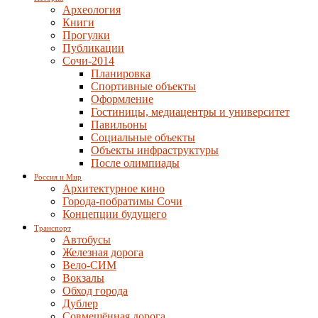
Археология
Книги
Прогулки
Публикации
Сочи-2014
Планировка
Спортивные объекты
Оформление
Гостиницы, медиацентры и университет
Павильоны
Социальные объекты
Объекты инфраструктуры
После олимпиады
Россия и Мир
Архитектурное кино
Города-побратимы Сочи
Концепции будущего
Транспорт
Автобусы
Железная дорога
Вело-СИМ
Вокзалы
Обход города
Дублер
Совмещённая дорога