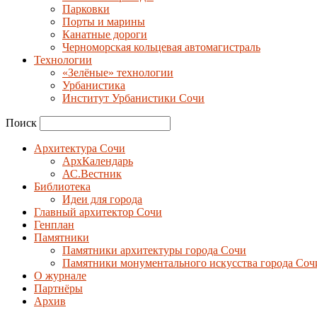
Парковки
Порты и марины
Канатные дороги
Черноморская кольцевая автомагистраль
Технологии
«Зелёные» технологии
Урбанистика
Институт Урбанистики Сочи
Поиск
Архитектура Сочи
АрхКалендарь
АС.Вестник
Библиотека
Идеи для города
Главный архитектор Сочи
Генплан
Памятники
Памятники архитектуры города Сочи
Памятники монументального искусства города Соч
О журнале
Партнёры
Архив