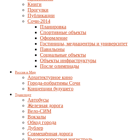
Книги
Прогулки
Публикации
Сочи-2014
Планировка
Спортивные объекты
Оформление
Гостиницы, медиацентры и университет
Павильоны
Социальные объекты
Объекты инфраструктуры
После олимпиады
Россия и Мир
Архитектурное кино
Города-побратимы Сочи
Концепции будущего
Транспорт
Автобусы
Железная дорога
Вело-СИМ
Вокзалы
Обход города
Дублер
Совмещённая дорога
Высокоскоростная магистраль