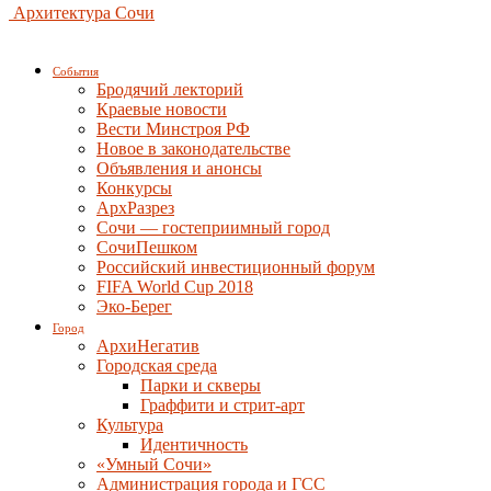
Архитектура Сочи
События
Бродячий лекторий
Краевые новости
Вести Минстроя РФ
Новое в законодательстве
Объявления и анонсы
Конкурсы
АрхРазрез
Сочи — гостеприимный город
СочиПешком
Российский инвестиционный форум
FIFA World Cup 2018
Эко-Берег
Город
АрхиНегатив
Городская среда
Парки и скверы
Граффити и стрит-арт
Культура
Идентичность
«Умный Сочи»
Администрация города и ГСС