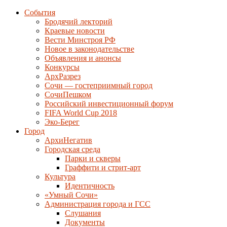
События
Бродячий лекторий
Краевые новости
Вести Минстроя РФ
Новое в законодательстве
Объявления и анонсы
Конкурсы
АрхРазрез
Сочи — гостеприимный город
СочиПешком
Российский инвестиционный форум
FIFA World Cup 2018
Эко-Берег
Город
АрхиНегатив
Городская среда
Парки и скверы
Граффити и стрит-арт
Культура
Идентичность
«Умный Сочи»
Администрация города и ГСС
Слушания
Документы