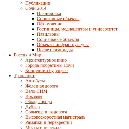
Публикации
Сочи-2014
Планировка
Спортивные объекты
Оформление
Гостиницы, медиацентры и университет
Павильоны
Социальные объекты
Объекты инфраструктуры
После олимпиады
Россия и Мир
Архитектурное кино
Города-побратимы Сочи
Концепции будущего
Транспорт
Автобусы
Железная дорога
Вело-СИМ
Вокзалы
Обход города
Дублер
Совмещённая дорога
Высокоскоростная магистраль
Развязки и перекрёстки
Мосты и переходы