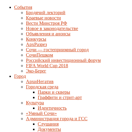
События
Бродячий лекторий
Краевые новости
Вести Минстроя РФ
Новое в законодательстве
Объявления и анонсы
Конкурсы
АрхРазрез
Сочи — гостеприимный город
СочиПешком
Российский инвестиционный форум
FIFA World Cup 2018
Эко-Берег
Город
АрхиНегатив
Городская среда
Парки и скверы
Граффити и стрит-арт
Культура
Идентичность
«Умный Сочи»
Администрация города и ГСС
Слушания
Документы