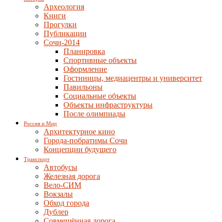
Археология
Книги
Прогулки
Публикации
Сочи-2014
Планировка
Спортивные объекты
Оформление
Гостиницы, медиацентры и университет
Павильоны
Социальные объекты
Объекты инфраструктуры
После олимпиады
Россия и Мир
Архитектурное кино
Города-побратимы Сочи
Концепции будущего
Транспорт
Автобусы
Железная дорога
Вело-СИМ
Вокзалы
Обход города
Дублер
Совмещённая дорога