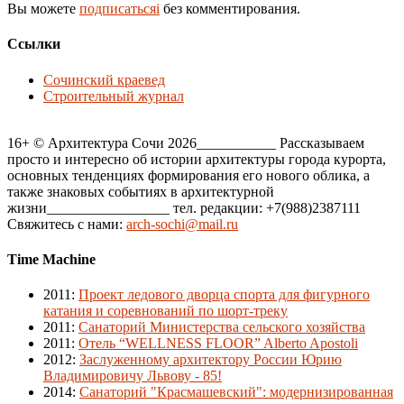
Вы можете
подписатьсяi
без комментирования.
Ссылки
Сочинский краевед
Строительный журнал
16+ © Архитектура Сочи 2026___________ Рассказываем
просто и интересно об истории архитектуры города курорта,
основных тенденциях формирования его нового облика, а
также знаковых событиях в архитектурной
жизни_________________ тел. редакции: +7(988)2387111
Свяжитесь с нами:
arch-sochi@mail.ru
Time Machine
2011
:
Проект ледового дворца спорта для фигурного
катания и соревнований по шорт-треку
2011
:
Санаторий Министерства сельского хозяйства
2011
:
Отель “WELLNESS FLOOR” Alberto Apostoli
2012
:
Заслуженному архитектору России Юрию
Владимировичу Львову - 85!
2014
:
Санаторий "Красмашевский": модернизированная