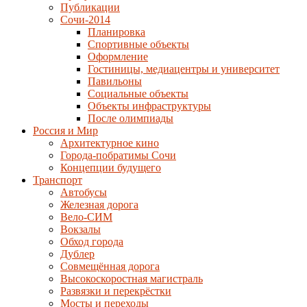
Публикации
Сочи-2014
Планировка
Спортивные объекты
Оформление
Гостиницы, медиацентры и университет
Павильоны
Социальные объекты
Объекты инфраструктуры
После олимпиады
Россия и Мир
Архитектурное кино
Города-побратимы Сочи
Концепции будущего
Транспорт
Автобусы
Железная дорога
Вело-СИМ
Вокзалы
Обход города
Дублер
Совмещённая дорога
Высокоскоростная магистраль
Развязки и перекрёстки
Мосты и переходы