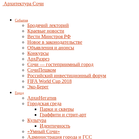
Архитектура Сочи
События
Бродячий лекторий
Краевые новости
Вести Минстроя РФ
Новое в законодательстве
Объявления и анонсы
Конкурсы
АрхРазрез
Сочи — гостеприимный город
СочиПешком
Российский инвестиционный форум
FIFA World Cup 2018
Эко-Берег
Город
АрхиНегатив
Городская среда
Парки и скверы
Граффити и стрит-арт
Культура
Идентичность
«Умный Сочи»
Администрация города и ГСС