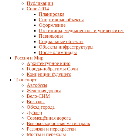
Публикации
Сочи-2014
Планировка
Спортивные объекты
Оформление
Гостиницы, медиацентры и университет
Павильоны
Социальные объекты
Объекты инфраструктуры
После олимпиады
Россия и Мир
Архитектурное кино
Города-побратимы Сочи
Концепции будущего
Транспорт
Автобусы
Железная дорога
Вело-СИМ
Вокзалы
Обход города
Дублер
Совмещённая дорога
Высокоскоростная магистраль
Развязки и перекрёстки
Мосты и переходы