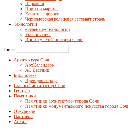
Парковки
Порты и марины
Канатные дороги
Черноморская кольцевая автомагистраль
Технологии
«Зелёные» технологии
Урбанистика
Институт Урбанистики Сочи
Поиск
Архитектура Сочи
АрхКалендарь
АС.Вестник
Библиотека
Идеи для города
Главный архитектор Сочи
Генплан
Памятники
Памятники архитектуры города Сочи
Памятники монументального искусства города Соч
О журнале
Партнёры
Архив