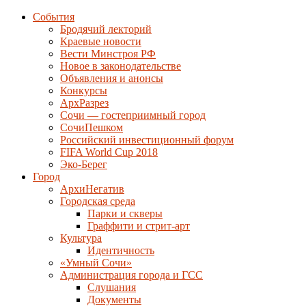
События
Бродячий лекторий
Краевые новости
Вести Минстроя РФ
Новое в законодательстве
Объявления и анонсы
Конкурсы
АрхРазрез
Сочи — гостеприимный город
СочиПешком
Российский инвестиционный форум
FIFA World Cup 2018
Эко-Берег
Город
АрхиНегатив
Городская среда
Парки и скверы
Граффити и стрит-арт
Культура
Идентичность
«Умный Сочи»
Администрация города и ГСС
Слушания
Документы