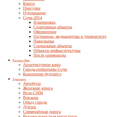
Книги
Прогулки
Публикации
Сочи-2014
Планировка
Спортивные объекты
Оформление
Гостиницы, медиацентры и университет
Павильоны
Социальные объекты
Объекты инфраструктуры
После олимпиады
Россия и Мир
Архитектурное кино
Города-побратимы Сочи
Концепции будущего
Транспорт
Автобусы
Железная дорога
Вело-СИМ
Вокзалы
Обход города
Дублер
Совмещённая дорога
Высокоскоростная магистраль