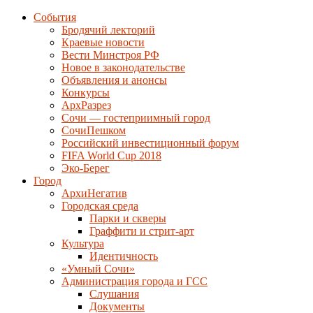
События
Бродячий лекторий
Краевые новости
Вести Минстроя РФ
Новое в законодательстве
Объявления и анонсы
Конкурсы
АрхРазрез
Сочи — гостеприимный город
СочиПешком
Российский инвестиционный форум
FIFA World Cup 2018
Эко-Берег
Город
АрхиНегатив
Городская среда
Парки и скверы
Граффити и стрит-арт
Культура
Идентичность
«Умный Сочи»
Администрация города и ГСС
Слушания
Документы