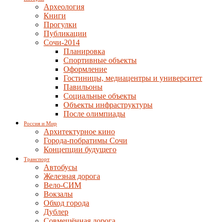
Археология
Книги
Прогулки
Публикации
Сочи-2014
Планировка
Спортивные объекты
Оформление
Гостиницы, медиацентры и университет
Павильоны
Социальные объекты
Объекты инфраструктуры
После олимпиады
Россия и Мир
Архитектурное кино
Города-побратимы Сочи
Концепции будущего
Транспорт
Автобусы
Железная дорога
Вело-СИМ
Вокзалы
Обход города
Дублер
Совмещённая дорога