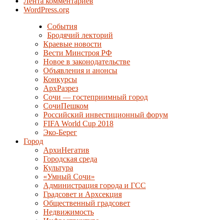
Лента комментариев
WordPress.org
События
Бродячий лекторий
Краевые новости
Вести Минстроя РФ
Новое в законодательстве
Объявления и анонсы
Конкурсы
АрхРазрез
Сочи — гостеприимный город
СочиПешком
Российский инвестиционный форум
FIFA World Cup 2018
Эко-Берег
Город
АрхиНегатив
Городская среда
Культура
«Умный Сочи»
Администрация города и ГСС
Градсовет и Архсекция
Общественный градсовет
Недвижимость