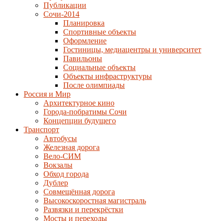
Публикации
Сочи-2014
Планировка
Спортивные объекты
Оформление
Гостиницы, медиацентры и университет
Павильоны
Социальные объекты
Объекты инфраструктуры
После олимпиады
Россия и Мир
Архитектурное кино
Города-побратимы Сочи
Концепции будущего
Транспорт
Автобусы
Железная дорога
Вело-СИМ
Вокзалы
Обход города
Дублер
Совмещённая дорога
Высокоскоростная магистраль
Развязки и перекрёстки
Мосты и переходы