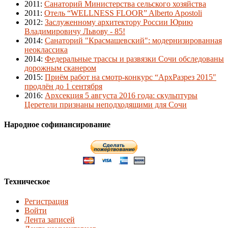
2011
:
Санаторий Министерства сельского хозяйства
2011
:
Отель “WELLNESS FLOOR” Alberto Apostoli
2012
:
Заслуженному архитектору России Юрию
Владимировичу Львову - 85!
2014
:
Санаторий "Красмашевский": модернизированная
неоклассика
2014
:
Федеральные трассы и развязки Сочи обследованы
дорожным сканером
2015
:
Приём работ на смотр-конкурс “АрхРазрез 2015″
продлён до 1 сентября
2016
:
Архсекция 5 августа 2016 года: скульптуры
Церетели признаны неподходящими для Сочи
Народное софинансирование
Техническое
Регистрация
Войти
Лента записей