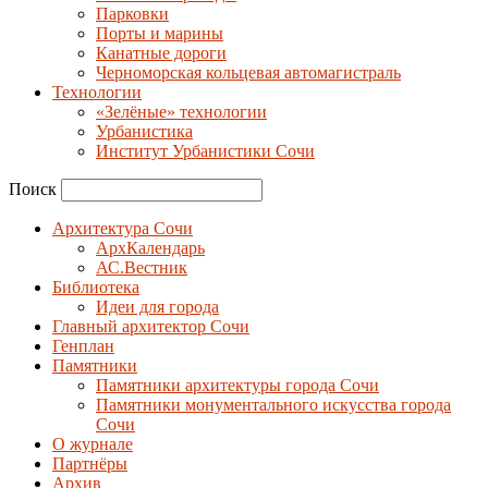
Парковки
Порты и марины
Канатные дороги
Черноморская кольцевая автомагистраль
Технологии
«Зелёные» технологии
Урбанистика
Институт Урбанистики Сочи
Поиск
Архитектура Сочи
АрхКалендарь
АС.Вестник
Библиотека
Идеи для города
Главный архитектор Сочи
Генплан
Памятники
Памятники архитектуры города Сочи
Памятники монументального искусства города
Сочи
О журнале
Партнёры
Архив