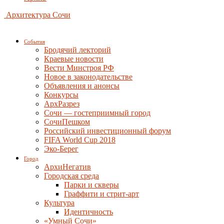
Архитектура Сочи
События
Бродячий лекторий
Краевые новости
Вести Минстроя РФ
Новое в законодательстве
Объявления и анонсы
Конкурсы
АрхРазрез
Сочи — гостеприимный город
СочиПешком
Российский инвестиционный форум
FIFA World Cup 2018
Эко-Берег
Город
АрхиНегатив
Городская среда
Парки и скверы
Граффити и стрит-арт
Культура
Идентичность
«Умный Сочи»