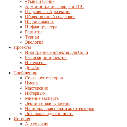
«Умный Сочи»
Администрация города и ГСС
Градсовет и Архсекция
Общественный градсовет
Недвижимость
Инфраструктура
Развитие
Туризм
Экология
Проекты
Иностранные проекты для Сочи
Реализации проектов
Интерьеры
Дизайн
Сообщество
Союз архитекторов
Имена
Мастерские
Интервью
Мнение эксперта
Лекции и выступления
Национальная палата архитекторов
Локальная идентичность
История
Археология