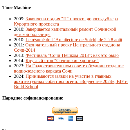
Time Machine
2009
:
Закончена стадия "П" проекта дороги-дублера
Курортного проспекта
2010
:
Завершается капитальный ремонт Сочинской
детской больницы
2010
:
Le résumé de L’Architecture de Sotchi, de 2 à 8 août
2011
:
Окончательный проект Центрального стадиона
Сочи-2014
2013
:
Фестиваль "Сочи-Пешком-2013": как это было
2014
:
Круглый стол "Сочинские хроники"
2023
:
На Градостроительном совете обсудили создание
водно-зеленого каркаса Сочи
2024
:
Принимаются заявки на участие в главных
архитектурных событиях осени: «Зодчестве 2024», BIF и
Build School
Народное софинансирование