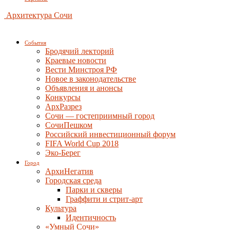
Архитектура Сочи
События
Бродячий лекторий
Краевые новости
Вести Минстроя РФ
Новое в законодательстве
Объявления и анонсы
Конкурсы
АрхРазрез
Сочи — гостеприимный город
СочиПешком
Российский инвестиционный форум
FIFA World Cup 2018
Эко-Берег
Город
АрхиНегатив
Городская среда
Парки и скверы
Граффити и стрит-арт
Культура
Идентичность
«Умный Сочи»