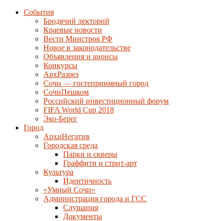
События
Бродячий лекторий
Краевые новости
Вести Минстроя РФ
Новое в законодательстве
Объявления и анонсы
Конкурсы
АрхРазрез
Сочи — гостеприимный город
СочиПешком
Российский инвестиционный форум
FIFA World Cup 2018
Эко-Берег
Город
АрхиНегатив
Городская среда
Парки и скверы
Граффити и стрит-арт
Культура
Идентичность
«Умный Сочи»
Администрация города и ГСС
Слушания
Документы