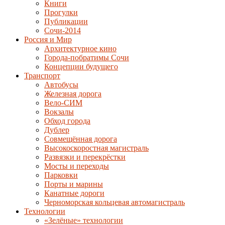
Книги
Прогулки
Публикации
Сочи-2014
Россия и Мир
Архитектурное кино
Города-побратимы Сочи
Концепции будущего
Транспорт
Автобусы
Железная дорога
Вело-СИМ
Вокзалы
Обход города
Дублер
Совмещённая дорога
Высокоскоростная магистраль
Развязки и перекрёстки
Мосты и переходы
Парковки
Порты и марины
Канатные дороги
Черноморская кольцевая автомагистраль
Технологии
«Зелёные» технологии