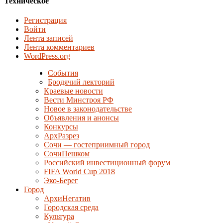
Техническое
Регистрация
Войти
Лента записей
Лента комментариев
WordPress.org
События
Бродячий лекторий
Краевые новости
Вести Минстроя РФ
Новое в законодательстве
Объявления и анонсы
Конкурсы
АрхРазрез
Сочи — гостеприимный город
СочиПешком
Российский инвестиционный форум
FIFA World Cup 2018
Эко-Берег
Город
АрхиНегатив
Городская среда
Культура