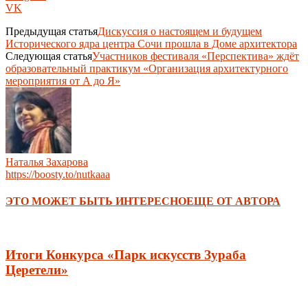
VK
Предыдущая статья
Дискуссия о настоящем и будущем
Исторического ядра центра Сочи прошла в Доме архитектора
Следующая статья
Участников фестиваля «Перспектива» ждёт
образовательный практикум «Организация архитектурного
мероприятия от А до Я»
Наталья Захарова
https://boosty.to/nutkaaa
ЭТО МОЖЕТ БЫТЬ ИНТЕРЕСНО
ЕЩЕ ОТ АВТОРА
Итоги Конкурса «Парк искусств Зураба
Церетели»