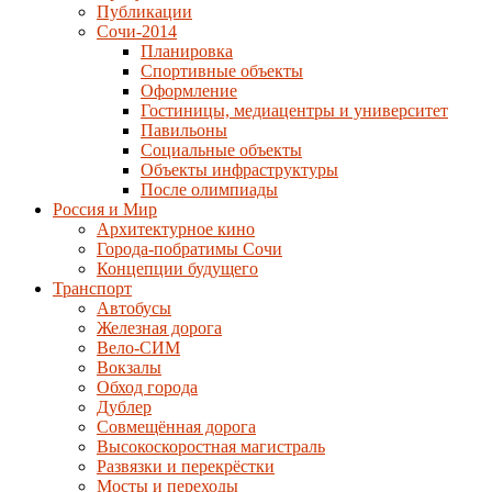
Публикации
Сочи-2014
Планировка
Спортивные объекты
Оформление
Гостиницы, медиацентры и университет
Павильоны
Социальные объекты
Объекты инфраструктуры
После олимпиады
Россия и Мир
Архитектурное кино
Города-побратимы Сочи
Концепции будущего
Транспорт
Автобусы
Железная дорога
Вело-СИМ
Вокзалы
Обход города
Дублер
Совмещённая дорога
Высокоскоростная магистраль
Развязки и перекрёстки
Мосты и переходы