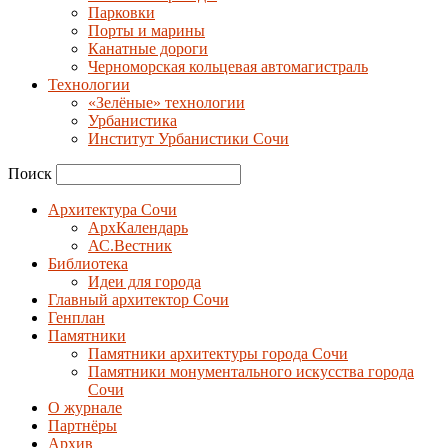
Парковки
Порты и марины
Канатные дороги
Черноморская кольцевая автомагистраль
Технологии
«Зелёные» технологии
Урбанистика
Институт Урбанистики Сочи
Поиск
Архитектура Сочи
АрхКалендарь
АС.Вестник
Библиотека
Идеи для города
Главный архитектор Сочи
Генплан
Памятники
Памятники архитектуры города Сочи
Памятники монументального искусства города
Сочи
О журнале
Партнёры
Архив