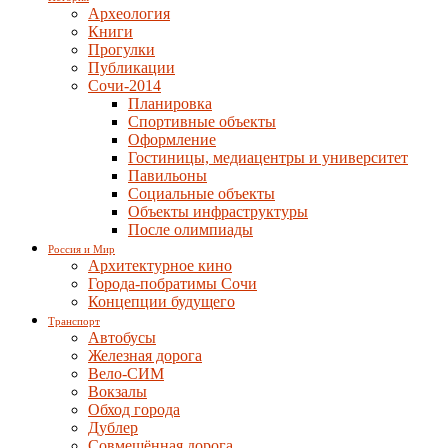
Археология
Книги
Прогулки
Публикации
Сочи-2014
Планировка
Спортивные объекты
Оформление
Гостиницы, медиацентры и университет
Павильоны
Социальные объекты
Объекты инфраструктуры
После олимпиады
Россия и Мир
Архитектурное кино
Города-побратимы Сочи
Концепции будущего
Транспорт
Автобусы
Железная дорога
Вело-СИМ
Вокзалы
Обход города
Дублер
Совмещённая дорога