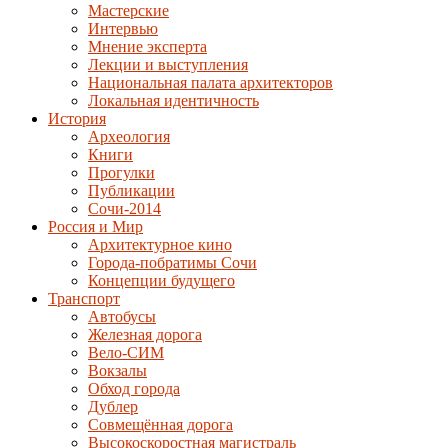
Мастерские
Интервью
Мнение эксперта
Лекции и выступления
Национальная палата архитекторов
Локальная идентичность
История
Археология
Книги
Прогулки
Публикации
Сочи-2014
Россия и Мир
Архитектурное кино
Города-побратимы Сочи
Концепции будущего
Транспорт
Автобусы
Железная дорога
Вело-СИМ
Вокзалы
Обход города
Дублер
Совмещённая дорога
Высокоскоростная магистраль