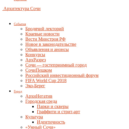
Архитектура Сочи
События
Бродячий лекторий
Краевые новости
Вести Минстроя РФ
Новое в законодательстве
Объявления и анонсы
Конкурсы
АрхРазрез
Сочи — гостеприимный город
СочиПешком
Российский инвестиционный форум
FIFA World Cup 2018
Эко-Берег
Город
АрхиНегатив
Городская среда
Парки и скверы
Граффити и стрит-арт
Культура
Идентичность
«Умный Сочи»