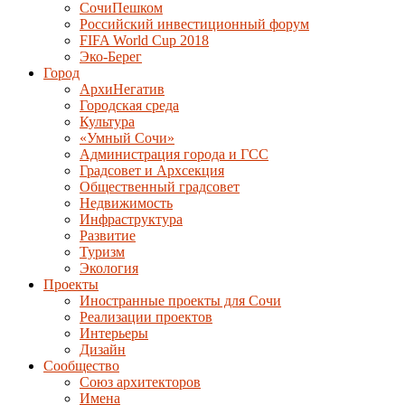
СочиПешком
Российский инвестиционный форум
FIFA World Cup 2018
Эко-Берег
Город
АрхиНегатив
Городская среда
Культура
«Умный Сочи»
Администрация города и ГСС
Градсовет и Архсекция
Общественный градсовет
Недвижимость
Инфраструктура
Развитие
Туризм
Экология
Проекты
Иностранные проекты для Сочи
Реализации проектов
Интерьеры
Дизайн
Сообщество
Союз архитекторов
Имена