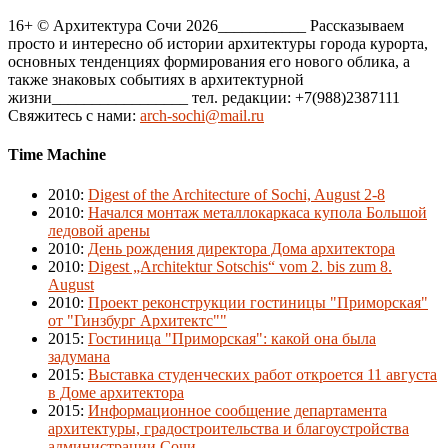
16+ © Архитектура Сочи 2026___________ Рассказываем
просто и интересно об истории архитектуры города курорта,
основных тенденциях формирования его нового облика, а
также знаковых событиях в архитектурной
жизни_________________ тел. редакции: +7(988)2387111
Свяжитесь с нами:
arch-sochi@mail.ru
Time Machine
2010
:
Digest of the Architecture of Sochi, August 2-8
2010
:
Начался монтаж металлокаркаса купола Большой
ледовой арены
2010
:
День рождения директора Дома архитектора
2010
:
Digest „Architektur Sotschis“ vom 2. bis zum 8.
August
2010
:
Проект реконструкции гостиницы "Приморская"
от "Гинзбург Архитектс""
2015
:
Гостиница "Приморская": какой она была
задумана
2015
:
Выставка студенческих работ откроется 11 августа
в Доме архитектора
2015
:
Информационное сообщение департамента
архитектуры, градостроительства и благоустройства
администрации Сочи