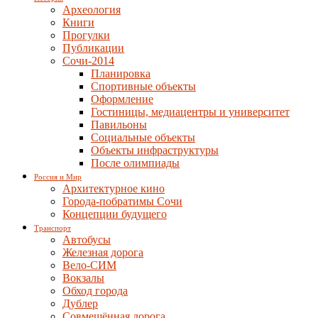
Археология
Книги
Прогулки
Публикации
Сочи-2014
Планировка
Спортивные объекты
Оформление
Гостиницы, медиацентры и университет
Павильоны
Социальные объекты
Объекты инфраструктуры
После олимпиады
Россия и Мир
Архитектурное кино
Города-побратимы Сочи
Концепции будущего
Транспорт
Автобусы
Железная дорога
Вело-СИМ
Вокзалы
Обход города
Дублер
Совмещённая дорога