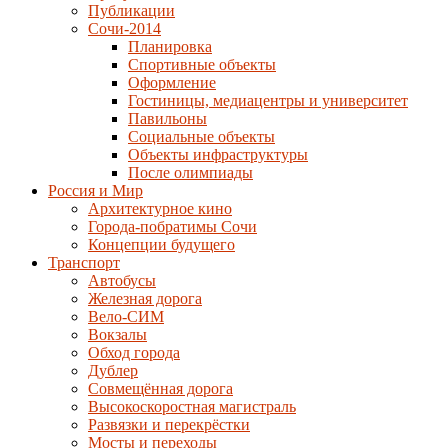
Публикации
Сочи-2014
Планировка
Спортивные объекты
Оформление
Гостиницы, медиацентры и университет
Павильоны
Социальные объекты
Объекты инфраструктуры
После олимпиады
Россия и Мир
Архитектурное кино
Города-побратимы Сочи
Концепции будущего
Транспорт
Автобусы
Железная дорога
Вело-СИМ
Вокзалы
Обход города
Дублер
Совмещённая дорога
Высокоскоростная магистраль
Развязки и перекрёстки
Мосты и переходы