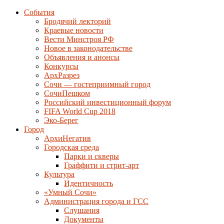
События
Бродячий лекторий
Краевые новости
Вести Минстроя РФ
Новое в законодательстве
Объявления и анонсы
Конкурсы
АрхРазрез
Сочи — гостеприимный город
СочиПешком
Российский инвестиционный форум
FIFA World Cup 2018
Эко-Берег
Город
АрхиНегатив
Городская среда
Парки и скверы
Граффити и стрит-арт
Культура
Идентичность
«Умный Сочи»
Администрация города и ГСС
Слушания
Документы