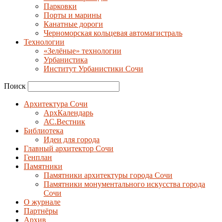
Парковки
Порты и марины
Канатные дороги
Черноморская кольцевая автомагистраль
Технологии
«Зелёные» технологии
Урбанистика
Институт Урбанистики Сочи
Поиск
Архитектура Сочи
АрхКалендарь
АС.Вестник
Библиотека
Идеи для города
Главный архитектор Сочи
Генплан
Памятники
Памятники архитектуры города Сочи
Памятники монументального искусства города
Сочи
О журнале
Партнёры
Архив