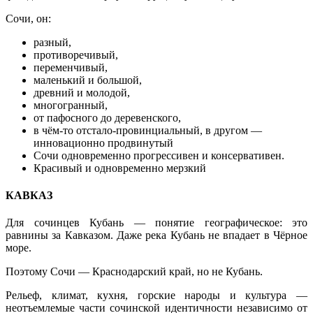
Сочи, он:
разный,
противоречивый,
переменчивый,
маленький и большой,
древний и молодой,
многогранный,
от пафосного до деревенского,
в чём-то отстало-провинциальный, в другом —
инновационно продвинутый
Сочи одновременно прогрессивен и консервативен.
Красивый и одновременно мерзкий
КАВКАЗ
Для сочинцев Кубань — понятие географическое: это
равнины за Кавказом. Даже река Кубань не впадает в Чёрное
море.
Поэтому Сочи — Краснодарский край, но не Кубань.
Рельеф, климат, кухня, горские народы и культура —
неотъемлемые части сочинской идентичности независимо от