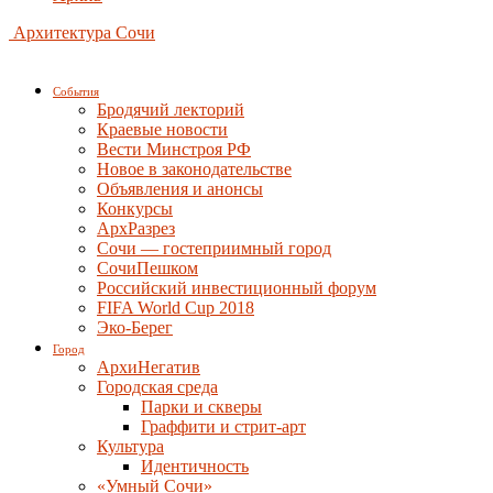
Архитектура Сочи
События
Бродячий лекторий
Краевые новости
Вести Минстроя РФ
Новое в законодательстве
Объявления и анонсы
Конкурсы
АрхРазрез
Сочи — гостеприимный город
СочиПешком
Российский инвестиционный форум
FIFA World Cup 2018
Эко-Берег
Город
АрхиНегатив
Городская среда
Парки и скверы
Граффити и стрит-арт
Культура
Идентичность
«Умный Сочи»