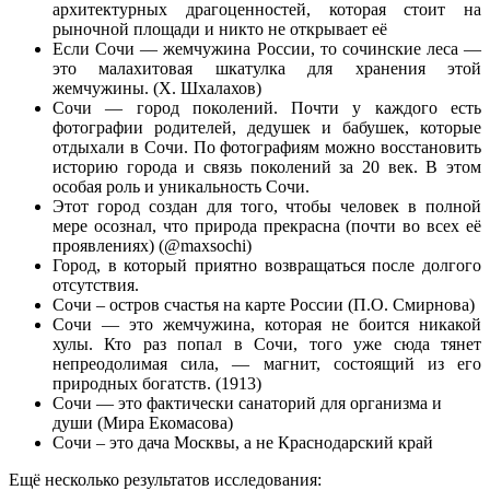
архитектурных драгоценностей, которая стоит на
рыночной площади и никто не открывает её
Если Сочи — жемчужина России, то сочинские леса —
это малахитовая шкатулка для хранения этой
жемчужины. (Х. Шхалахов)
Сочи — город поколений. Почти у каждого есть
фотографии родителей, дедушек и бабушек, которые
отдыхали в Сочи. По фотографиям можно восстановить
историю города и связь поколений за 20 век. В этом
особая роль и уникальность Сочи.
Этот город создан для того, чтобы человек в полной
мере осознал, что природа прекрасна (почти во всех её
проявлениях) (@maxsochi)
Город, в который приятно возвращаться после долгого
отсутствия.
Сочи – остров счастья на карте России (П.О. Смирнова)
Сочи — это жемчужина, которая не боится никакой
хулы. Кто раз попал в Сочи, того уже сюда тянет
непреодолимая сила, — магнит, состоящий из его
природных богатств. (1913)
Сочи — это фактически санаторий для организма и
души (Мира Екомасова)
Сочи – это дача Москвы, а не Краснодарский край
Ещё несколько результатов исследования: