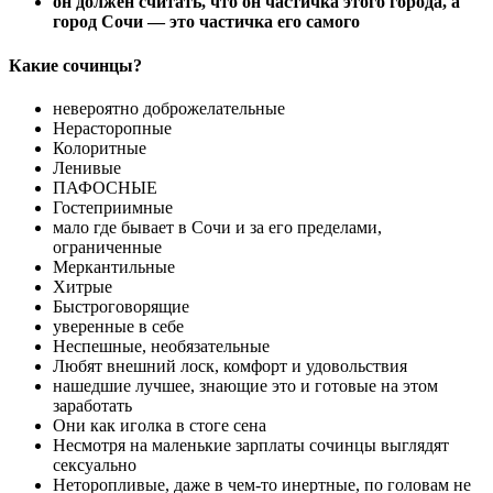
он должен считать, что он частичка этого города, а
город Сочи — это частичка его самого
Какие сочинцы?
невероятно доброжелательные
Нерасторопные
Колоритные
Ленивые
ПАФОСНЫЕ
Гостеприимные
мало где бывает в Сочи и за его пределами,
ограниченные
Меркантильные
Хитрые
Быстроговорящие
уверенные в себе
Неспешные, необязательные
Любят внешний лоск, комфорт и удовольствия
нашедшие лучшее, знающие это и готовые на этом
заработать
Они как иголка в стоге сена
Несмотря на маленькие зарплаты сочинцы выглядят
сексуально
Неторопливые, даже в чем-то инертные, по головам не