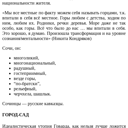
национальности жителя.
«Мы все местные по факту можем себя называть горцами, т.к.
впитали в себя всё местное. Горы любим с детства, ходим по
ним, любим их. Родники, речки деревья. Море даже не так
особо, как горы. Всё что было до нас … мы впитали в себя.
Это хорошо, я думаю. Произошла трансформация и на уровне
сознания/ментальности» (Никита Кондряков)
Сочи, он:
многоликий,
многонациональный,
радушный,
гостеприимный,
везде горы,
“по-братски”,
рельефный,
черчхела, шашлык.
Сочинцы — русские кавказцы.
ГОРОД-САД
Идеалистическая утопия Говарда, как нельзя лучше ложится