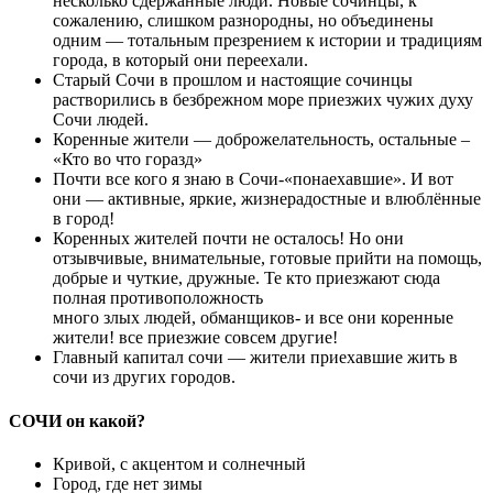
несколько сдержанные люди. Новые сочинцы, к
сожалению, слишком разнородны, но объединены
одним — тотальным презрением к истории и традициям
города, в который они переехали.
Старый Сочи в прошлом и настоящие сочинцы
растворились в безбрежном море приезжих чужих духу
Сочи людей.
Коренные жители — доброжелательность, остальные –
«Кто во что горазд»
Почти все кого я знаю в Сочи-«понаехавшие». И вот
они — активные, яркие, жизнерадостные и влюблённые
в город!
Коренных жителей почти не осталось! Но они
отзывчивые, внимательные, готовые прийти на помощь,
добрые и чуткие, дружные. Те кто приезжают сюда
полная противоположность
много злых людей, обманщиков- и все они коренные
жители! все приезжие совсем другие!
Главный капитал сочи — жители приехавшие жить в
сочи из других городов.
СОЧИ он какой?
Кривой, с акцентом и солнечный
Город, где нет зимы