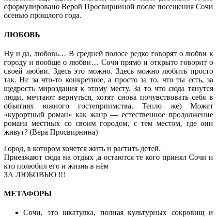
сформулировано Верой Просвирниной после посещения Сочи
осенью прошлого года.
ЛЮБОВЬ
Ну и да, любовь… В средней полосе редко говорят о любви к
городу и вообще о любви… Сочи прямо и открыто говорит о
своей любви. Здесь это можно. Здесь можно любить просто
так. Не за что-то конкретное, а просто за то, что ты есть, за
щедрость мироздания к этому месту. За то что сюда тянутся
люди, мечтают вернуться, хотят снова почувствовать себя в
объятиях южного гостеприимства. Тепло же) Может
«курортный роман» как жанр — естественное продолжение
романа местных со своим городом, с тем местом, где они
живут? (Вера Просвирнина)
Город, в котором хочется жить и растить детей.
Приезжают сюда на отдых ,а остаются те кого принял Сочи и
кто полюбил его и жизнь в нём
ЗА ЛЮБОВЬЮ !!!
МЕТАФОРЫ
Сочи, это шкатулка, полная культурных сокровищ и