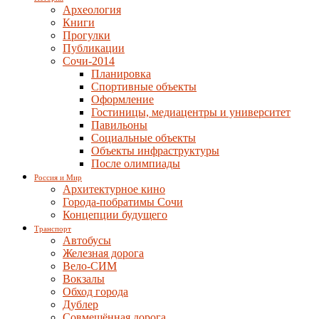
Археология
Книги
Прогулки
Публикации
Сочи-2014
Планировка
Спортивные объекты
Оформление
Гостиницы, медиацентры и университет
Павильоны
Социальные объекты
Объекты инфраструктуры
После олимпиады
Россия и Мир
Архитектурное кино
Города-побратимы Сочи
Концепции будущего
Транспорт
Автобусы
Железная дорога
Вело-СИМ
Вокзалы
Обход города
Дублер
Совмещённая дорога