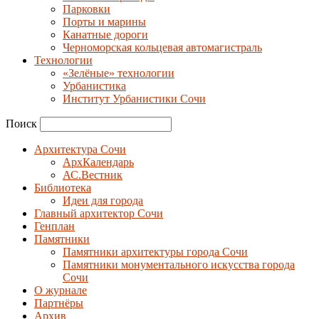
Парковки
Порты и марины
Канатные дороги
Черноморская кольцевая автомагистраль
Технологии
«Зелёные» технологии
Урбанистика
Институт Урбанистики Сочи
Поиск
Архитектура Сочи
АрхКалендарь
АС.Вестник
Библиотека
Идеи для города
Главный архитектор Сочи
Генплан
Памятники
Памятники архитектуры города Сочи
Памятники монументального искусства города
Сочи
О журнале
Партнёры
Архив