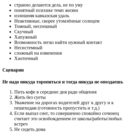
странно делаются дела, не по уму
понятный психике темп жизни
излишняя кавказская удаль
Неактивные, скорее утомлённые солнцем
Томный, неспешный
Скучный
Хапужный
Возможность легко найти нужный контакт
Несистемный
сложный на изменения
Хаотичный
Сценарии
Не надо никуда торопиться и тогда никуда не опоздаешь
Пить кофе в середине дня ради общения
Жить без суеты
Уважение на дорогах водителей друг к другу и к
пешеходам (готовность пропустить и т.д.)
Если выпал снег, то совершенно спокойно сочинец
считает это освобождением от школы/работы/любых
встреч
Не сидеть дома