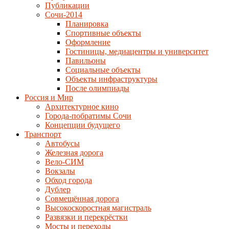
Публикации
Сочи-2014
Планировка
Спортивные объекты
Оформление
Гостиницы, медиацентры и университет
Павильоны
Социальные объекты
Объекты инфраструктуры
После олимпиады
Россия и Мир
Архитектурное кино
Города-побратимы Сочи
Концепции будущего
Транспорт
Автобусы
Железная дорога
Вело-СИМ
Вокзалы
Обход города
Дублер
Совмещённая дорога
Высокоскоростная магистраль
Развязки и перекрёстки
Мосты и переходы