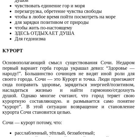
душой
чувствовать единение гор и моря
перезагрузка, обретение чувства свободы
чтобы в любое время пойти посмотреть на море
для зарядки позитивом от природы
чтобы жить по-настоящему
ЗДЕСЬ ОТДЫХАЕТ ДУША
Для гедонизма
КУРОРТ
Основополагающий смысл существования Сочи. Недаром
первый вариант герба города украшал девиз: “Здоровье —
народу!”. Большинство сочинцев не видят иной роли для
своего города. Сочи — это Курорт и точка. Люди приезжают
сюда поправить здоровье, зарядиться энергией/позитивом,
насладиться жизнью и найти гармонию/отдохнуть
душой. Однако многие считают, что город теряет свою
курортную составляющую. и размывается само понятие
“курорт”. В этой ситуации возвращение и становление
курорта Сочи становится целью.
Сочи — курорт потому, что:
расслабленный, тёплый, беззаботный;