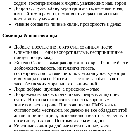
ходим, гостеприимные к людям, уважающих наш город
Доброта, дружелюбие, веротерпимость, весёлый нрав,
южный темперамент, вежливость и джентльменское
воспитание у мужчин
Умение создавать личные связи, проворность в делах,
Сочинцы & новосочинцы
Добрые, простые (не те кто стал сочинцем после
Олимпиады — они наоборот наглые, беспринципные,
пойдут по трупам);
Жители Сочи — вымирающие динозавры. Раньше была:
доброжелательность, интеллигентность,
гостеприимство, отзывчивость. Сегодня у нас кубанцы
и выходцы из всей России — все они зарабатывают
здесь без всяких моральных ограничений.
Люди добрые, шумные, а приезжие – злые
Доброжелательные, отзывчивые, щедрые, живут без
суеты. Но это все относится только к коренным
жителям, это в крови. Приехавшие на ПМЖ хоть и
считают себя местными, но далеко не все обладают этой
жизненной позицией, позволяющей вести размеренную
позитивную жизнь. Поэтому их сразу видно.
Коренные сочинцы добрые и отзывчивые, хотя