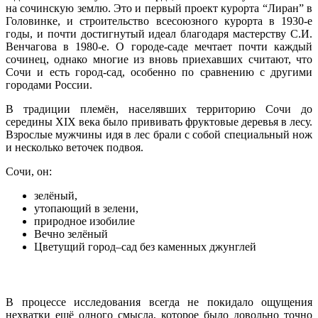
на сочинскую землю. Это и первый проект курорта “Лиран” в
Головинке, и строительство всесоюзного курорта в 1930-е
годы, и почти достигнутый идеал благодаря мастерству С.И.
Венчагова в 1980-е. О городе-саде мечтает почти каждый
сочинец, однако многие из вновь приехавших считают, что
Сочи и есть город-сад, особенно по сравнению с другими
городами России.
В традиции племён, населявших территорию Сочи до
середины XIX века было прививать фруктовые деревья в лесу.
Взрослые мужчины идя в лес брали с собой специальный нож
и несколько веточек подвоя.
Сочи, он:
зелёный,
утопающий в зелени,
природное изобилие
Вечно зелёный
Цветущий город–сад без каменных джунглей
В процессе исследования всегда не покидало ощущения
нехватки ещё одного смысла, которое было довольно точно