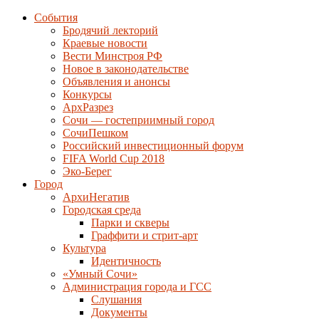
События
Бродячий лекторий
Краевые новости
Вести Минстроя РФ
Новое в законодательстве
Объявления и анонсы
Конкурсы
АрхРазрез
Сочи — гостеприимный город
СочиПешком
Российский инвестиционный форум
FIFA World Cup 2018
Эко-Берег
Город
АрхиНегатив
Городская среда
Парки и скверы
Граффити и стрит-арт
Культура
Идентичность
«Умный Сочи»
Администрация города и ГСС
Слушания
Документы