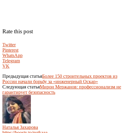
Rate this post
Twitter
Pinterest
WhatsApp
Telegram
VK
Предыдущая статья
Более 150 строительных проектов из
России начали борьбу за «инженерный Оскар»
Следующая статья
Мирон Мержанов: профессионализм не
гарантирует безопасность
Наталья Захарова
https://boosty.to/nutkaaa