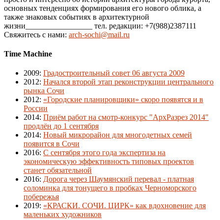
основных тенденциях формирования его нового облика, а
также знаковых событиях в архитектурной
жизни_________________ тел. редакции: +7(988)2387111
Свяжитесь с нами:
arch-sochi@mail.ru
Time Machine
2009
:
Градостроительный совет 06 августа 2009
2012
:
Начался второй этап реконструкции центрального
рынка Сочи
2012
:
«Городские планировщики» скоро появятся и в
России
2014
:
Приём работ на смотр-конкурс "АрхРазрез 2014"
продлён до 1 сентября
2014
:
Новый микрорайон для многодетных семей
появится в Сочи
2016
:
С сентября этого года экспертиза на
экономическую эффективность типовых проектов
станет обязательной
2016
:
Дорога через Шаумянский перевал - платная
соломинка для тонущего в пробках Черноморского
побережья
2019
:
«КРАСКИ. СОЧИ. ЦИРК» как вдохновение для
маленьких художников