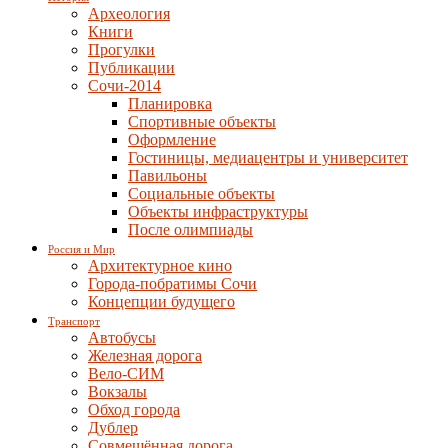
Археология
Книги
Прогулки
Публикации
Сочи-2014
Планировка
Спортивные объекты
Оформление
Гостиницы, медиацентры и университет
Павильоны
Социальные объекты
Объекты инфраструктуры
После олимпиады
Россия и Мир
Архитектурное кино
Города-побратимы Сочи
Концепции будущего
Транспорт
Автобусы
Железная дорога
Вело-СИМ
Вокзалы
Обход города
Дублер
Совмещённая дорога