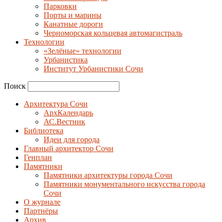
Парковки
Порты и марины
Канатные дороги
Черноморская кольцевая автомагистраль
Технологии
«Зелёные» технологии
Урбанистика
Институт Урбанистики Сочи
Поиск
Архитектура Сочи
АрхКалендарь
АС.Вестник
Библиотека
Идеи для города
Главный архитектор Сочи
Генплан
Памятники
Памятники архитектуры города Сочи
Памятники монументального искусства города
Сочи
О журнале
Партнёры
Архив