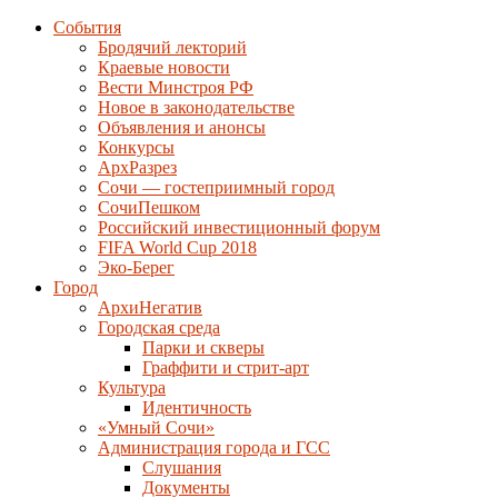
События
Бродячий лекторий
Краевые новости
Вести Минстроя РФ
Новое в законодательстве
Объявления и анонсы
Конкурсы
АрхРазрез
Сочи — гостеприимный город
СочиПешком
Российский инвестиционный форум
FIFA World Cup 2018
Эко-Берег
Город
АрхиНегатив
Городская среда
Парки и скверы
Граффити и стрит-арт
Культура
Идентичность
«Умный Сочи»
Администрация города и ГСС
Слушания
Документы