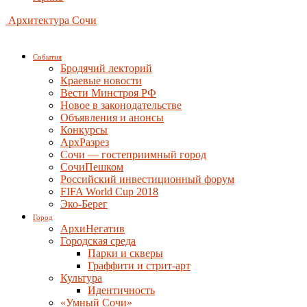
Архитектура Сочи
События
Бродячий лекторий
Краевые новости
Вести Минстроя РФ
Новое в законодательстве
Объявления и анонсы
Конкурсы
АрхРазрез
Сочи — гостеприимный город
СочиПешком
Российский инвестиционный форум
FIFA World Cup 2018
Эко-Берег
Город
АрхиНегатив
Городская среда
Парки и скверы
Граффити и стрит-арт
Культура
Идентичность
«Умный Сочи»