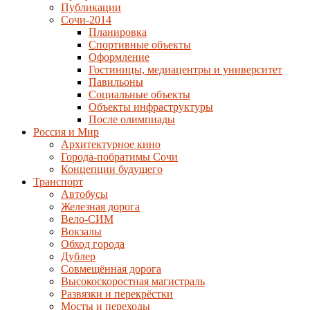
Публикации
Сочи-2014
Планировка
Спортивные объекты
Оформление
Гостиницы, медиацентры и университет
Павильоны
Социальные объекты
Объекты инфраструктуры
После олимпиады
Россия и Мир
Архитектурное кино
Города-побратимы Сочи
Концепции будущего
Транспорт
Автобусы
Железная дорога
Вело-СИМ
Вокзалы
Обход города
Дублер
Совмещённая дорога
Высокоскоростная магистраль
Развязки и перекрёстки
Мосты и переходы