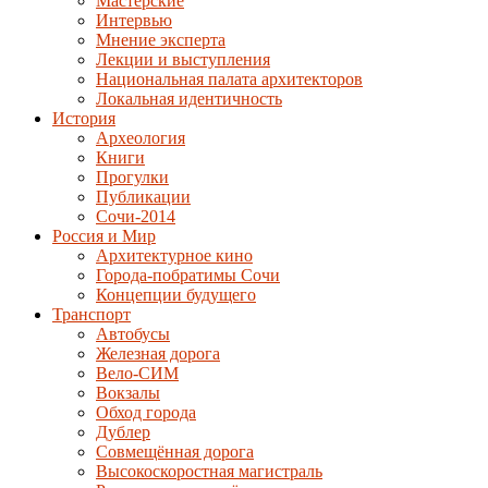
Мастерские
Интервью
Мнение эксперта
Лекции и выступления
Национальная палата архитекторов
Локальная идентичность
История
Археология
Книги
Прогулки
Публикации
Сочи-2014
Россия и Мир
Архитектурное кино
Города-побратимы Сочи
Концепции будущего
Транспорт
Автобусы
Железная дорога
Вело-СИМ
Вокзалы
Обход города
Дублер
Совмещённая дорога
Высокоскоростная магистраль