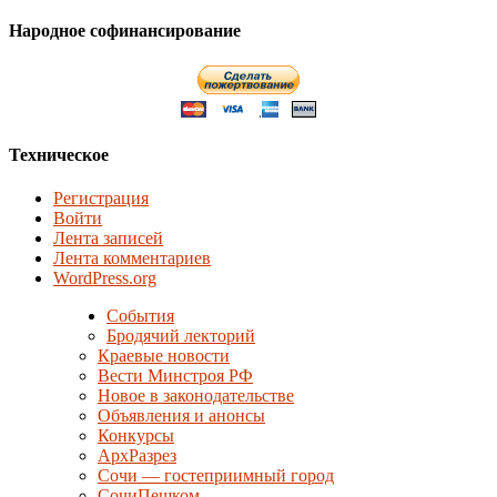
Народное софинансирование
Техническое
Регистрация
Войти
Лента записей
Лента комментариев
WordPress.org
События
Бродячий лекторий
Краевые новости
Вести Минстроя РФ
Новое в законодательстве
Объявления и анонсы
Конкурсы
АрхРазрез
Сочи — гостеприимный город
СочиПешком