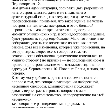
Черноморская 12.
Чем думает администрация, собираясь дать разрешение
на это строительство, даже и не глядя, на его
архитектурный стиль, и к тому же,что даже мы, не
профессионалы, понимаем, что такое здание, не успеть
построить в такие сжатые сроки, и это с большой
вероятностью может превратиться в недострой к
моменту олимпийских игр, и это недостроенное здание,
будет уродовать город еще больше. Мало того, еще и не
собирались делать геологические изыскания в этом
районе, хотя все изменения, которые уже произошли, на
сегодня здесь, скорее всего говорят о том, что
геологическая обстановка, существенно изменилась (в
худшую сторону ) по причине — не соблюдения норм и
правил, при строительстве многоэтажного здания по
адресу ул. Черноморская 10. Поверьте Елена, я знаю, что
говорю.
К этому могу добавить, для меня совсем не понятен
вопрос о том, что говоря о расширении набережной,
насыпным способом, администрация продолжает
давать, вернее рассматривать вопросы о даче
разрешений на строительство, непосредственно на этой
набережной.
т.е. говоря о ее расширении, мы продолжаем
целеноправлено ее сужать