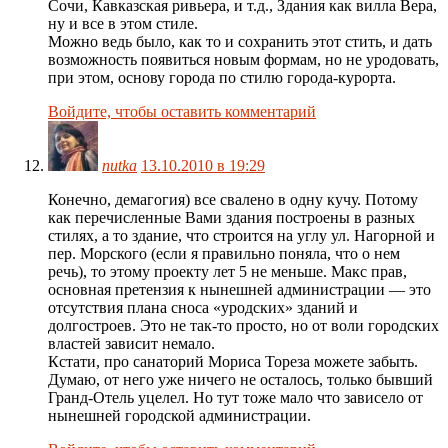
Сочи, Кавказская ривьера, и т.д., Здания как вилла Вера,
ну и все в этом стиле.
Можно ведь было, как то и сохранить этот стить, и дать
возможность появиться новым формам, но не уродовать,
при этом, основу города по стилю города-курорта.
Войдите, чтобы оставить комментарий
nutka
13.10.2010 в 19:29
Конечно, демагогия) все свалено в одну кучу. Потому
как перечисленные Вами здания построены в разных
стилях, а то здание, что строится на углу ул. Нагорной и
пер. Морского (если я правильно поняла, что о нем
речь), то этому проекту лет 5 не меньше. Макс прав,
основная претензия к нынешней администрации — это
отсутствия плана сноса «уродских» зданий и
долгостроев. Это не так-то просто, но от воли городских
властей зависит немало.
Кстати, про санаторий Мориса Тореза можете забыть.
Думаю, от него уже ничего не осталось, только бывший
Гранд-Отель уцелел. Но тут тоже мало что зависело от
нынешней городской администрации.