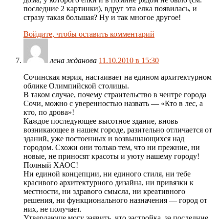
последние 2 картинки), вдруг эта елка появилась, и
стразу такая большая? Ну и так многое другое!
Войдите, чтобы оставить комментарий
лена жданова
11.10.2010 в 15:30
Сочинская мэрия, настаивает на едином архитектурном
облике Олимпийской столицы.
В таком случае, почему страительство в чентре города
Сочи, можно с уверенностью назвать — «Кто в лес, а
кто, по дрова»!
Каждое последующее высотное здание, вновь
возникающее в нашем городе, разительно отличается от
зданий, уже постоенных и возвышающихся над
городом. Схожи они только тем, что ни прежние, ни
новые, не приносят красоты и уюту нашему городу!
Полный ХАОС!
Ни единой концепции, ни единого стиля, ни тебе
красивого архитектурного дизайна, ни привязки к
местности, ни здравого смысла, ни креативного
решения, ни функционального назначения — город от
них, не получает.
Утвердающе могу заявить, что застройка, за последние,