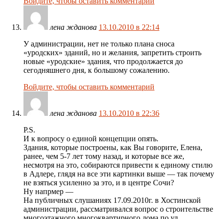
Войдите, чтобы оставить комментарий
лена жданова
13.10.2010 в 22:14
У администрации, нет не только плана сноса
«уродских» зданий, но и желания, запретить строить
новые «уродские» здания, что продолжается до
сегодняшнего дня, к большому сожалению.
Войдите, чтобы оставить комментарий
лена жданова
13.10.2010 в 22:36
P.S.
И к вопросу о единой концепции опять.
Здания, которые построены, как Вы говорите, Елена,
ранее, чем 5-7 лет тому назад, и которые все же,
несмотря на это, собираются привести к единому стилю
в Адлере, глядя на все эти картинки выше — так почему
не взяться усиленно за это, и в центре Сочи?
Ну напрмер —
На публичных слушаниях 17.09.2010г. в Хостинской
администрации, рассматривался вопрос о строительстве
многоэтажного многоквартирного дома по ул.