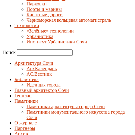
Парковки
Порты и марины
Канатные дороги
Черноморская кольцевая автомагистраль
Технологии
«Зелёные» технологии
Урбанистика
Институт Урбанистики Сочи
Поиск
Архитектура Сочи
АрхКалендарь
АС.Вестник
Библиотека
Идеи для города
Главный архитектор Сочи
Генплан
Памятники
Памятники архитектуры города Сочи
Памятники монументального искусства города
Сочи
О журнале
Партнёры
Архив