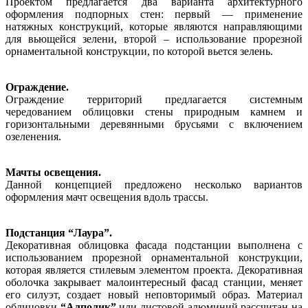
Проектом предлагается два варианта архитектурного
оформления подпорных стен: первый — применение
натяжных конструкций, которые являются направляющими
для вьющейся зелени, второй – использование прорезной
орнаментальной конструкции, по которой вьется зелень.
Ограждение.
Ограждение территорий предлагается системным
чередованием облицовки стены природным камнем и
горизонтальными деревянными брусьями с включением
озеленения.
Мачты освещения.
Данной концепцией предложено несколько вариантов
оформления мачт освещения вдоль трассы.
Подстанция “Лаура”.
Декоративная облицовка фасада подстанции выполнена с
использованием прорезной орнаментальной конструкции,
которая является стилевым элементом проекта. Декоративная
оболочка закрывает малоинтересный фасад станции, меняет
его силуэт, создает новый неповторимый образ. Материал
облицовки
“Алполик”
или листовой алюминий рассчитан на