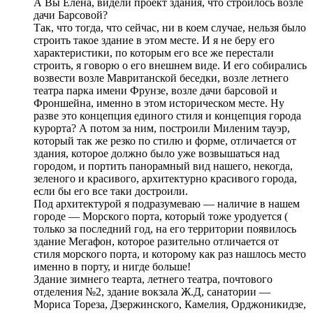
А Вы Елена, видели проект здания, что строилось возле
дачи Барсовой?
Так, что тогда, что сейчас, ни в коем случае, нельзя было
строить такое здание в этом месте. И я не беру его
характеристики, по которым его все же перестали
строить, я говорю о его внешнем виде. И его собирались
возвести возле Мавританской беседки, возле летнего
театра парка имени Фрунзе, возле дачи барсовой и
Фроншейна, именно в этом историческом месте. Ну
разве это концепция единого стиля и концепция города
курорта? А потом за ним, построили Миленим тауэр,
который так же резко по стилю и форме, отличается от
здания, которое должно было уже возвышаться над
городом, и портить панорамный вид нашего, некогда,
зеленого и красивого, архитектурно красивого города,
если бы его все таки достроили.
Под архитектурой я подразумеваю — наличие в нашем
городе — Морского порта, который тоже уродуется (
только за последний год, на его территории появилось
здание Мегафон, которое разительно отличается от
стиля морского порта, и которому как раз нашлось место
именно в порту, и нигде больше!
Здание зимнего теарта, летнего театра, почтового
отделения №2, здание вокзала Ж.Д, санатории —
Мориса Тореза, Дзержинского, Камелия, Орджоникидзе,