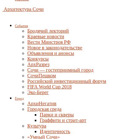
Архитектура Сочи
События
Бродячий лекторий
Краевые новости
Вести Минстроя РФ
Новое в законодательстве
Объявления и анонсы
Конкурсы
АрхРазрез
Сочи — гостеприимный город
СочиПешком
Российский инвестиционный форум
FIFA World Cup 2018
Эко-Берег
Город
АрхиНегатив
Городская среда
Парки и скверы
Граффити и стрит-арт
Культура
Идентичность
«Умный Сочи»