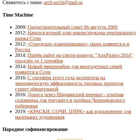
Свяжитесь с нами:
arch-sochi@mail.ru
Time Machine
2009
:
Градостроительный совет 06 августа 2009
2012
:
Начался второй этап реконструкции центрального
рынка Сочи
2012
:
«Городские планировщики» скоро появятся и в
России
2014
:
Приём работ на смотр-конкурс "АрхРазрез 2014"
продлён до 1 сентября
2014
:
Новый микрорайон для многодетных семей
появится в Сочи
2016
:
С сентября этого года экспертиза на
экономическую эффективность типовых проектов
станет обязательной
2016
:
Дорога через Шаумянский перевал - платная
соломинка для тонущего в пробках Черноморского
побережья
2019
:
«КРАСКИ. СОЧИ. ЦИРК» как вдохновение для
маленьких художников
Народное софинансирование