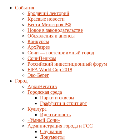
События
Бродячий лекторий
Краевые новости
Вести Минстроя РФ
Новое в законодательстве
Объявления и анонсы
Конкурсы
АрхРазрез
Сочи — гостеприимный город
СочиПешком
Российский инвестиционный форум
FIFA World Cup 2018
Эко-Берег
Город
АрхиНегатив
Городская среда
Парки и скверы
Граффити и стрит-арт
Культура
Идентичность
«Умный Сочи»
Администрация города и ГСС
Слушания
Документы