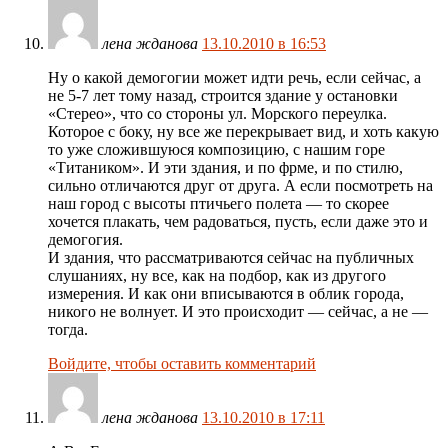
лена жданова
13.10.2010 в 16:53
Ну о какой демогогии может идти речь, если сейчас, а
не 5-7 лет тому назад, строится здание у остановки
«Стерео», что со стороны ул. Морского переулка.
Которое с боку, ну все же перекрывает вид, и хоть какую
то уже сложившуюся композицию, с нашим горе
«Титаником». И эти здания, и по фрме, и по стилю,
сильно отличаются друг от друга. А если посмотреть на
наш город с высоты птичьего полета — то скорее
хочется плакать, чем радоваться, пусть, если даже это и
демогогия.
И здания, что рассматриваются сейчас на публичных
слушаниях, ну все, как на подбор, как из другого
измерения. И как они вписываются в облик города,
никого не волнует. И это происходит — сейчас, а не —
тогда.
Войдите, чтобы оставить комментарий
лена жданова
13.10.2010 в 17:11