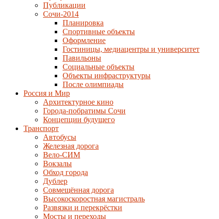
Публикации
Сочи-2014
Планировка
Спортивные объекты
Оформление
Гостиницы, медиацентры и университет
Павильоны
Социальные объекты
Объекты инфраструктуры
После олимпиады
Россия и Мир
Архитектурное кино
Города-побратимы Сочи
Концепции будущего
Транспорт
Автобусы
Железная дорога
Вело-СИМ
Вокзалы
Обход города
Дублер
Совмещённая дорога
Высокоскоростная магистраль
Развязки и перекрёстки
Мосты и переходы