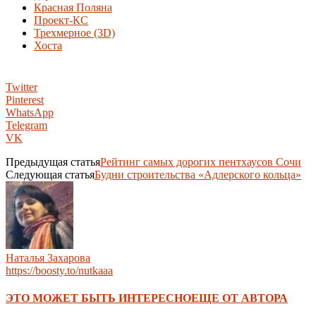
Красная Поляна
Проект-КС
Трехмерное (3D)
Хоста
Twitter
Pinterest
WhatsApp
Telegram
VK
Предыдущая статья
Рейтинг самых дорогих пентхаусов Сочи
Следующая статья
Будни строительства «Адлерского кольца»
Наталья Захарова
https://boosty.to/nutkaaa
ЭТО МОЖЕТ БЫТЬ ИНТЕРЕСНО
ЕЩЕ ОТ АВТОРА