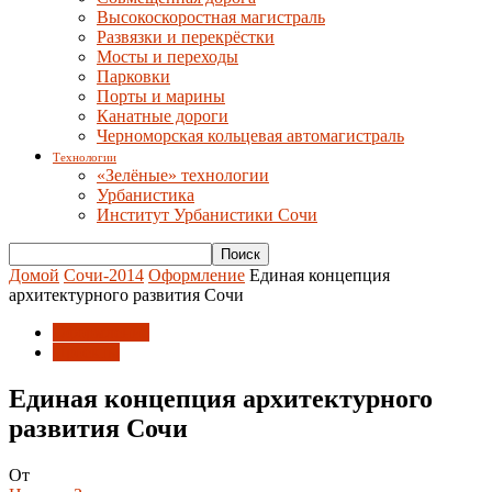
Высокоскоростная магистраль
Развязки и перекрёстки
Мосты и переходы
Парковки
Порты и марины
Канатные дороги
Черноморская кольцевая автомагистраль
Технологии
«Зелёные» технологии
Урбанистика
Институт Урбанистики Сочи
Домой
Сочи-2014
Оформление
Единая концепция
архитектурного развития Сочи
Оформление
Проекты
Единая концепция архитектурного
развития Сочи
От