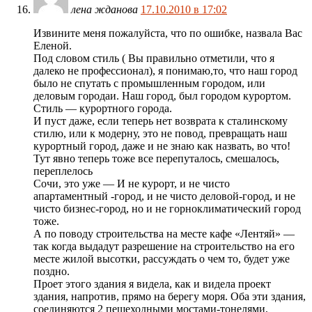
лена жданова
17.10.2010 в 17:02
Извините меня пожалуйста, что по ошибке, назвала Вас
Еленой.
Под словом стиль ( Вы правильно отметили, что я
далеко не профессионал), я понимаю,то, что наш город
было не спутать с промышленным городом, или
деловым городаи. Наш город, был городом курортом.
Стиль — курортного города.
И пуст даже, если теперь нет возврата к сталинскому
стилю, или к модерну, это не повод, превращать наш
курортный город, даже и не знаю как назвать, во что!
Тут явно теперь тоже все перепуталось, смешалось,
переплелось
Сочи, это уже — И не курорт, и не чисто
апартаментный -город, и не чисто деловой-город, и не
чисто бизнес-город, но и не горноклиматический город
тоже.
А по поводу строительства на месте кафе «Лентяй» —
так когда выдадут разрешение на строительство на его
месте жилой высотки, рассуждать о чем то, будет уже
поздно.
Проет этого здания я видела, как и видела проект
здания, напротив, прямо на берегу моря. Оба эти здания,
соединяются 2 пешеходными мостами-тонелями,