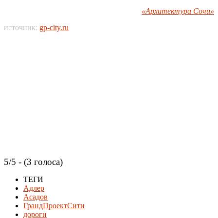
«Архитектура Сочи»
источник:
gp-city.ru
5/5 - (3 голоса)
ТЕГИ
Адлер
Асадов
ГрандПроектСити
дороги