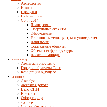
Археология
Книги
Прогулки
Публикации
Сочи-2014
Планировка
Спортивные объекты
Оформление
Гостиницы, медиацентры и университет
Павильоны
Социальные объекты
Объекты инфраструктуры
После олимпиады
Россия и Мир
Архитектурное кино
Города-побратимы Сочи
Концепции будущего
Транспорт
Автобусы
Железная дорога
Вело-СИМ
Вокзалы
Обход города
Дублер
Совмещённая дорога