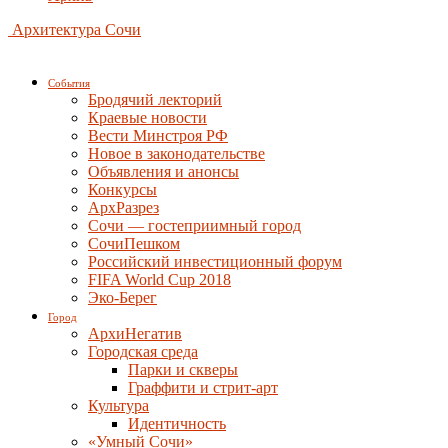
Архитектура Сочи
События
Бродячий лекторий
Краевые новости
Вести Минстроя РФ
Новое в законодательстве
Объявления и анонсы
Конкурсы
АрхРазрез
Сочи — гостеприимный город
СочиПешком
Российский инвестиционный форум
FIFA World Cup 2018
Эко-Берег
Город
АрхиНегатив
Городская среда
Парки и скверы
Граффити и стрит-арт
Культура
Идентичность
«Умный Сочи»