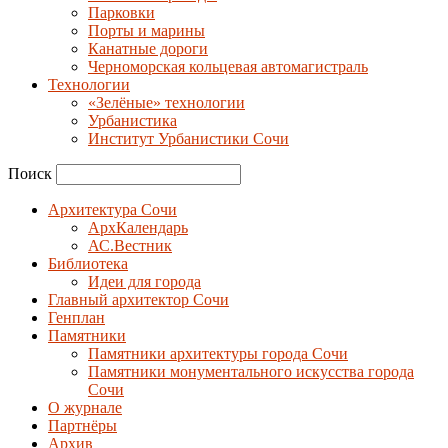
Парковки
Порты и марины
Канатные дороги
Черноморская кольцевая автомагистраль
Технологии
«Зелёные» технологии
Урбанистика
Институт Урбанистики Сочи
Поиск
Архитектура Сочи
АрхКалендарь
АС.Вестник
Библиотека
Идеи для города
Главный архитектор Сочи
Генплан
Памятники
Памятники архитектуры города Сочи
Памятники монументального искусства города
Сочи
О журнале
Партнёры
Архив