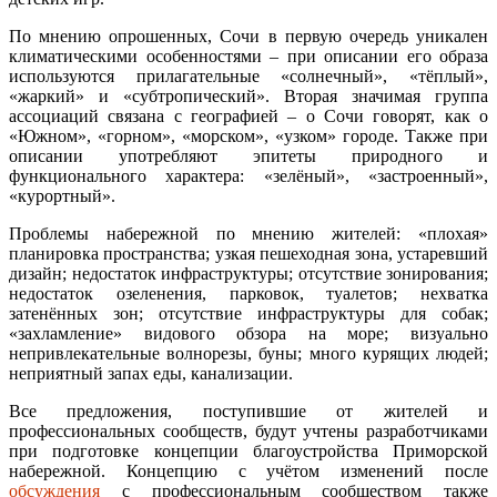
По мнению опрошенных, Сочи в первую очередь уникален
климатическими особенностями – при описании его образа
используются прилагательные «солнечный», «тёплый»,
«жаркий» и «субтропический». Вторая значимая группа
ассоциаций связана с географией – о Сочи говорят, как о
«Южном», «горном», «морском», «узком» городе. Также при
описании употребляют эпитеты природного и
функционального характера: «зелёный», «застроенный»,
«курортный».
Проблемы набережной по мнению жителей: «плохая»
планировка пространства; узкая пешеходная зона, устаревший
дизайн; недостаток инфраструктуры; отсутствие зонирования;
недостаток озеленения, парковок, туалетов; нехватка
затенённых зон; отсутствие инфраструктуры для собак;
«захламление» видового обзора на море; визуально
непривлекательные волнорезы, буны; много курящих людей;
неприятный запах еды, канализации.
Все предложения, поступившие от жителей и
профессиональных сообществ, будут учтены разработчиками
при подготовке концепции благоустройства Приморской
набережной. Концепцию с учётом изменений после
обсуждения
с профессиональным сообществом также