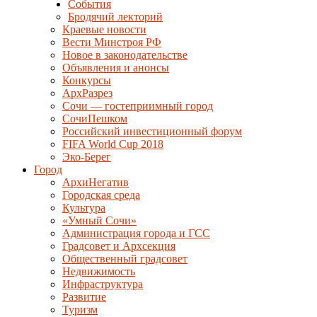
События
Бродячий лекторий
Краевые новости
Вести Минстроя РФ
Новое в законодательстве
Объявления и анонсы
Конкурсы
АрхРазрез
Сочи — гостеприимный город
СочиПешком
Российский инвестиционный форум
FIFA World Cup 2018
Эко-Берег
Город
АрхиНегатив
Городская среда
Культура
«Умный Сочи»
Администрация города и ГСС
Градсовет и Архсекция
Общественный градсовет
Недвижимость
Инфраструктура
Развитие
Туризм