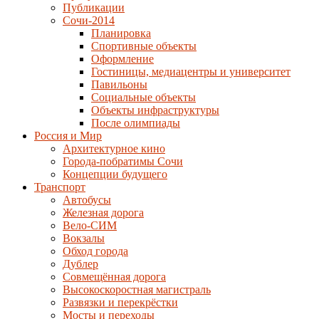
Публикации
Сочи-2014
Планировка
Спортивные объекты
Оформление
Гостиницы, медиацентры и университет
Павильоны
Социальные объекты
Объекты инфраструктуры
После олимпиады
Россия и Мир
Архитектурное кино
Города-побратимы Сочи
Концепции будущего
Транспорт
Автобусы
Железная дорога
Вело-СИМ
Вокзалы
Обход города
Дублер
Совмещённая дорога
Высокоскоростная магистраль
Развязки и перекрёстки
Мосты и переходы