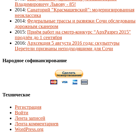
Владимировичу Львову - 85!
2014
:
Санаторий "Красмашевский": модернизированная
неоклассика
2014
:
Федеральные трассы и развязки Сочи обследованы
дорожным сканером
2015
:
Приём работ на смотр-конкурс “АрхРазрез 2015″
продлён до 1 сентября
2016
:
Архсекция 5 августа 2016 года: скульптуры
Церетели признаны неподходящими для Сочи
Народное софинансирование
Техническое
Регистрация
Войти
Лента записей
Лента комментариев
WordPress.org