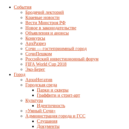
События
Бродячий лекторий
Краевые новости
Вести Минстроя РФ
Новое в законодательстве
Объявления и анонсы
Конкурсы
АрхРазрез
Сочи — гостеприимный город
СочиПешком
Российский инвестиционный форум
FIFA World Cup 2018
Эко-Берег
Город
АрхиНегатив
Городская среда
Парки и скверы
Граффити и стрит-арт
Культура
Идентичность
«Умный Сочи»
Администрация города и ГСС
Слушания
Документы