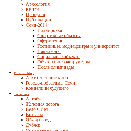
Археология
Книги
Прогулки
Публикации
Сочи-2014
Планировка
Спортивные объекты
Оформление
Гостиницы, медиацентры и университет
Павильоны
Социальные объекты
Объекты инфраструктуры
После олимпиады
Россия и Мир
Архитектурное кино
Города-побратимы Сочи
Концепции будущего
Транспорт
Автобусы
Железная дорога
Вело-СИМ
Вокзалы
Обход города
Дублер
Совмещённая дорога