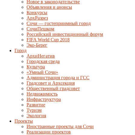
Новое в законодательстве
Объявления и анонсы
Конкурсы
АрхРазрез
Сочи — гостеприимный город
СочиПешком
Российский инвестиционный форум
FIFA World Cup 2018
Эко-Берег
Город
АрхиНегатив
Городская среда
Культура
«Умный Сочи»
Администрация города и ГСС
Градсовет и Архсекция
Общественный градсовет
Недвижимость
Инфраструктура
Развитие
Туризм
Экология
Проекты
Иностранные проекты для Сочи
Реализации проектов