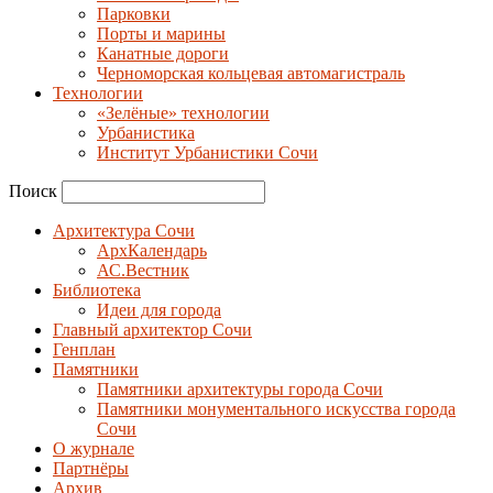
Парковки
Порты и марины
Канатные дороги
Черноморская кольцевая автомагистраль
Технологии
«Зелёные» технологии
Урбанистика
Институт Урбанистики Сочи
Поиск
Архитектура Сочи
АрхКалендарь
АС.Вестник
Библиотека
Идеи для города
Главный архитектор Сочи
Генплан
Памятники
Памятники архитектуры города Сочи
Памятники монументального искусства города
Сочи
О журнале
Партнёры
Архив