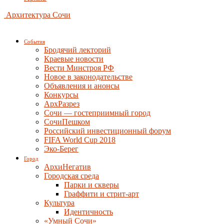
Архитектура Сочи
События
Бродячий лекторий
Краевые новости
Вести Минстроя РФ
Новое в законодательстве
Объявления и анонсы
Конкурсы
АрхРазрез
Сочи — гостеприимный город
СочиПешком
Российский инвестиционный форум
FIFA World Cup 2018
Эко-Берег
Город
АрхиНегатив
Городская среда
Парки и скверы
Граффити и стрит-арт
Культура
Идентичность
«Умный Сочи»