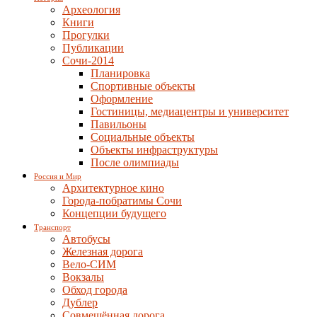
Археология
Книги
Прогулки
Публикации
Сочи-2014
Планировка
Спортивные объекты
Оформление
Гостиницы, медиацентры и университет
Павильоны
Социальные объекты
Объекты инфраструктуры
После олимпиады
Россия и Мир
Архитектурное кино
Города-побратимы Сочи
Концепции будущего
Транспорт
Автобусы
Железная дорога
Вело-СИМ
Вокзалы
Обход города
Дублер
Совмещённая дорога