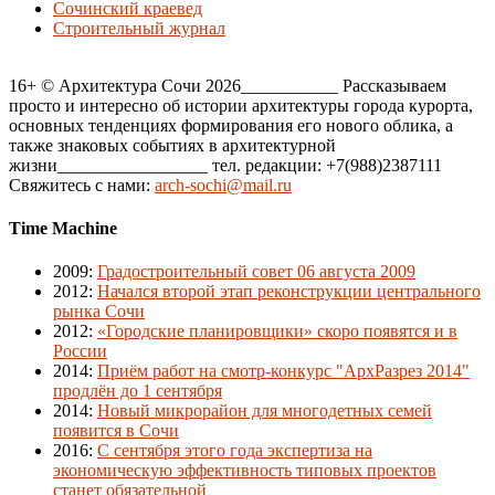
Сочинский краевед
Строительный журнал
16+ © Архитектура Сочи 2026___________ Рассказываем
просто и интересно об истории архитектуры города курорта,
основных тенденциях формирования его нового облика, а
также знаковых событиях в архитектурной
жизни_________________ тел. редакции: +7(988)2387111
Свяжитесь с нами:
arch-sochi@mail.ru
Time Machine
2009
:
Градостроительный совет 06 августа 2009
2012
:
Начался второй этап реконструкции центрального
рынка Сочи
2012
:
«Городские планировщики» скоро появятся и в
России
2014
:
Приём работ на смотр-конкурс "АрхРазрез 2014"
продлён до 1 сентября
2014
:
Новый микрорайон для многодетных семей
появится в Сочи
2016
:
С сентября этого года экспертиза на
экономическую эффективность типовых проектов
станет обязательной