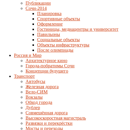
Публикации
Сочи-2014
Планировка
Спортивные объекты
Оформление
Гостиницы, медиацентры и университет
Павильоны
Социальные объекты
Объекты инфраструктуры
После олимпиады
Россия и Мир
Архитектурное кино
Города-побратимы Сочи
Концепции будущего
Транспорт
Автобусы
Железная дорога
Вело-СИМ
Вокзалы
Обход города
Дублер
Совмещённая дорога
Высокоскоростная магистраль
Развязки и перекрёстки
Мосты и переходы