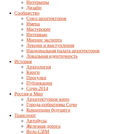
Интерьеры
Дизайн
Сообщество
Союз архитекторов
Имена
Мастерские
Интервью
Мнение эксперта
Лекции и выступления
Национальная палата архитекторов
Локальная идентичность
История
Археология
Книги
Прогулки
Публикации
Сочи-2014
Россия и Мир
Архитектурное кино
Города-побратимы Сочи
Концепции будущего
Транспорт
Автобусы
Железная дорога
Вело-СИМ