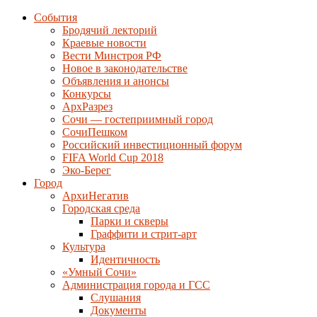
События
Бродячий лекторий
Краевые новости
Вести Минстроя РФ
Новое в законодательстве
Объявления и анонсы
Конкурсы
АрхРазрез
Сочи — гостеприимный город
СочиПешком
Российский инвестиционный форум
FIFA World Cup 2018
Эко-Берег
Город
АрхиНегатив
Городская среда
Парки и скверы
Граффити и стрит-арт
Культура
Идентичность
«Умный Сочи»
Администрация города и ГСС
Слушания
Документы