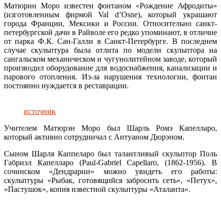
Матюрин Моро известен фонтаном «Рождение Афродиты»
(изготовленным фирмой Val d’Osne), который украшают
города Франции, Мексики и России. Относительно санкт-
петербургской дачи в Райволе его редко упоминают, в отличие
от парка Ф.К. Сан-Галли в Санкт-Петербурге. В последнем
случае скульптура была отлита по модели скульптора на
сангальском механическом и чугунолитейном заводе, который
производил оборудование для водоснабжения, канализации и
парового отопления. Из-за нарушения технологии, фонтан
постоянно нуждается в реставрации.
источник
Учителем Матюрэн Моро был Шарль Ромэ Капелларо,
который активно сотрудничал с Антуаном Дюрэном.
Сыном Шарля Каппеларо был талантливый скульптор Поль
Габриэл Капелларо (Paul-Gabriel Capellaro, (1862-1956). В
сочинском «Дендрарии» можно увидеть его работы:
скульптуры «Рыбак, готовящийся забросить сеть», «Петух»,
«Пастушок», копия известной скульптуры «Аталанта».