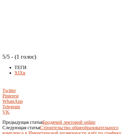
5/5 - (1 голос)
ТЕГИ
XIXв
Twitter
Pinterest
WhatsApp
Telegram
VK
Предыдущая статья
Бродячий лекторий online
Следующая статья
Строительство общеобразовательного
комплекса в Имеретинской низменности идёт по графику