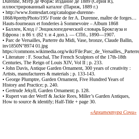
Durenne, Мэтр де Форж: Издание де 1889 (Серия R),
иллюстрированный каталог (Париж, 1889 г.)
• http://www.fontesdart.org/catalogue-durenne-
1868/#prettyPhoto/195/ Fonte de fer A. Durenne, maître de forges…
Hauts-fourneaux et fonderies à Sommevoire – Album 1868
• Баллен, Клод // Энциклопедический словарь Брокгауза и
Ефрона : в 86 т. (82 т. и 4 доп.). — СПб., 1890—1907.
• Parc de Versailles, Parterre du Midi, Vase, bronze, Claude Ballin,
inv1850N°8974 01.jpg
https://commons.wikimedia.org/wiki/File:Parc_de_Versailles,_Pa
• Literature : F. Souchal, The French Sculptors of the 17th-18th
Centuries, The Reign of Louis XIV, Vol II ; p. 233.
• John Davis, Antique Garden Ornament, 300 years of creativity :
Artists, manufacturers & materials ; p. 133-143.
• George Plumptre, Garden Ornament, Five Hundred Years of
History and Practice; p. 240.
• Gertrude Jekyll, Garden Ornament; p. 128.
• Rupert van der Werff & Jackie Rees, Miller’s Garden Antiques,
How to source & identify; Half-Title + page 30.
«Архитектура Сочи»