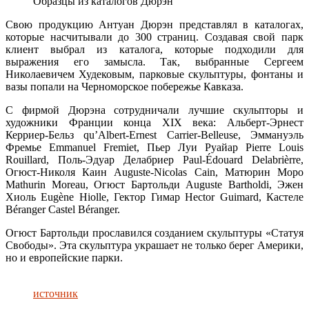
Образцы из каталогов Дюрэн
Свою продукцию Антуан Дюрэн представлял в каталогах,
которые насчитывали до 300 страниц. Создавая свой парк
клиент выбрал из каталога, которые подходили для
выражения его замысла. Так, выбранные Сергеем
Николаевичем Худековым, парковые скульптуры, фонтаны и
вазы попали на Черноморское побережье Кавказа.
С фирмой Дюрэна сотрудничали лучшие скульпторы и
художники Франции конца XIX века: Альберт-Эрнест
Керриер-Бельз qu’Albert-Ernest Carrier-Belleuse, Эммануэль
Фремье Emmanuel Fremiet, Пьер Луи Руайар Pierre Louis
Rouillard, Поль-Эдуар Делабриер Paul-Édouard Delabrièrre,
Огюст-Николя Каин Auguste-Nicolas Cain, Матюрин Моро
Mathurin Moreau, Огюст Бартольди Auguste Bartholdi, Эжен
Хиоль Eugène Hiolle, Гектор Гимар Hector Guimard, Кастеле
Béranger Castel Béranger.
Огюст Бартольди прославился созданием скульптуры «Статуя
Свободы». Эта скульптура украшает не только берег Америки,
но и европейские парки.
источник