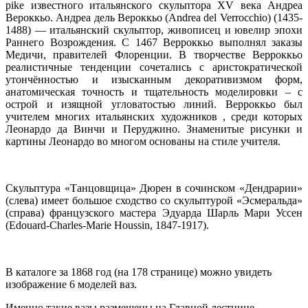
pike известного итальянского скульптора XV века Андреа
Вероккьо. Андреа дель Вероккьо (Andrea del Verrocchio) (1435-
1488) — итальянский скульптор, живописец и ювелир эпохи
Раннего Возрождения. С 1467 Верроккьо выполнял заказы
Медичи, правителей Флоренции. В творчестве Верроккьо
реалистичные тенденции сочетались с аристократической
утончённостью и изысканным декоративизмом форм,
анатомическая точность и тщательность моделировки – с
острой и изящной угловатостью линий. Верроккьо был
учителем многих итальянских художников , среди которых
Леонардо да Винчи и Перуджино. Знаменитые рисунки и
картины Леонардо во многом основаны на стиле учителя.
Скульптура «Танцовщица» Дюрен в сочинском «Дендрарии»
(слева) имеет большое сходство со скульптурой «Эсмеральда»
(справа) французского мастера Эдуарда Шарль Мари Уссен
(Edouard-Charles-Marie Houssin, 1847-1917).
В каталоге за 1868 год (на 178 странице) можно увидеть
изображение 6 моделей ваз.
Именно такие вазы размещены на Главной лестнице