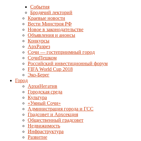
События
Бродячий лекторий
Краевые новости
Вести Минстроя РФ
Новое в законодательстве
Объявления и анонсы
Конкурсы
АрхРазрез
Сочи — гостеприимный город
СочиПешком
Российский инвестиционный форум
FIFA World Cup 2018
Эко-Берег
Город
АрхиНегатив
Городская среда
Культура
«Умный Сочи»
Администрация города и ГСС
Градсовет и Архсекция
Общественный градсовет
Недвижимость
Инфраструктура
Развитие