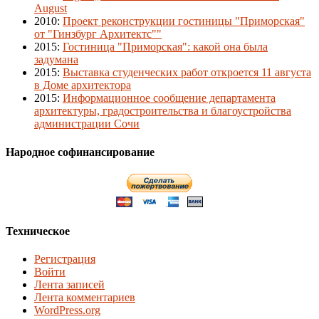
August
2010
:
Проект реконструкции гостиницы "Приморская"
от "Гинзбург Архитектс""
2015
:
Гостиница "Приморская": какой она была
задумана
2015
:
Выставка студенческих работ откроется 11 августа
в Доме архитектора
2015
:
Информационное сообщение департамента
архитектуры, градостроительства и благоустройства
администрации Сочи
Народное софинансирование
Техническое
Регистрация
Войти
Лента записей
Лента комментариев
WordPress.org