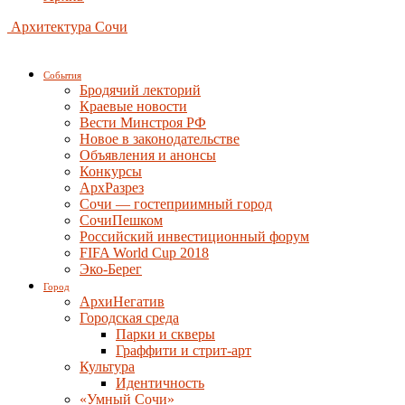
Архитектура Сочи
События
Бродячий лекторий
Краевые новости
Вести Минстроя РФ
Новое в законодательстве
Объявления и анонсы
Конкурсы
АрхРазрез
Сочи — гостеприимный город
СочиПешком
Российский инвестиционный форум
FIFA World Cup 2018
Эко-Берег
Город
АрхиНегатив
Городская среда
Парки и скверы
Граффити и стрит-арт
Культура
Идентичность
«Умный Сочи»