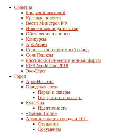
События
Бродячий лекторий
Краевые новости
Вести Минстроя РФ
Новое в законодательстве
Объявления и анонсы
Конкурсы
АрхРазрез
Сочи — гостеприимный город
СочиПешком
Российский инвестиционный форум
FIFA World Cup 2018
Эко-Берег
Город
АрхиНегатив
Городская среда
Парки и скверы
Граффити и стрит-арт
Культура
Идентичность
«Умный Сочи»
Администрация города и ГСС
Слушания
Документы