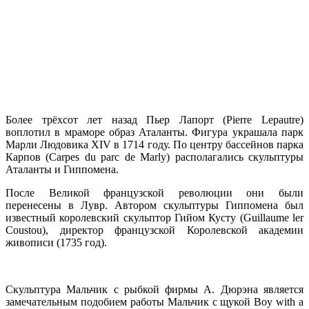
Более трёхсот лет назад Пьер Лапорт (Pierre Lepautre)
воплотил в мраморе образ Аталанты. Фигура украшала парк
Марли Людовика XIV в 1714 году. По центру бассейнов парка
Карпов (Carpes du parc de Marly) располагались скульптуры
Аталанты и Гиппомена.
После Великой французской революции они были
перенесены в Лувр. Автором скульптуры Гиппомена был
известный королевский скульптор Гийом Кусту (Guillaume ler
Coustou), директор французской Королевской академии
живописи (1735 год).
Скульптура Мальчик с рыбкой фирмы А. Дюрэна является
замечательным подобием работы Мальчик с щукой Boy with a