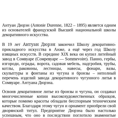
Антуан Дюрэн (Antonie Durenne, 1822 – 1895) является одним
из основателей французской Высшей национальной школы
декоративного искусства.
Антуан Дюрэн
В 19 лет
закончил Школу декоративно-
прикладного искусства в Анже, а ещё через год Школу
изящных искусств. В середине XIX века он купил литейный
завод в Сомвуаре (Сомревуаре — Sommevoire). Панно, гербы,
изгороди, ограды, ворота, садовая мебель, надгробия, трубы,
котлы, раковины, лестницы, навесы, фонари, вазы,
скульптуры и фонтаны из чугуна и бронзы – неполный
перечень изделий завода декоративного чугунного литья в
Сомвуаре. Антуана Дюрэна.
Освоив декоративное литье из бронзы и чугуна, он создавал
многочисленные копии высокохудожественных образцов,
которые помимо красоты обладали бесспорным техническим
качеством. Благодаря этому чугун и орнамент приобрели свой
дворянский титул. Предприятие Дюрэна было настолько
успешным, что оно в последствии поглотило знаменитые