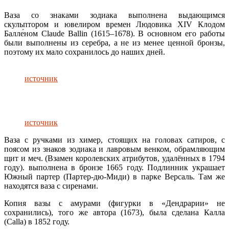
Ваза со знаками зодиака выполнена выдающимся
скульптором и ювелиром времен Людовика XIV Клодом
Балле́ном Claude Ballin (1615–1678). В основном его работы
были выполнены из серебра, а не из менее ценной бронзы,
поэтому их мало сохранилось до наших дней.
источник
источник
Ваза с ручками из химер, стоящих на головах сатиров, с
поясом из знаков зодиака и лавровым венком, обрамляющим
щит и меч. (Взамен королевских атрибутов, удалённых в 1794
году). выполнена в бронзе 1665 году. Подлинник украшает
Южный партер (Партер-дю-Миди) в парке Версаль. Там же
находятся ваза с сиренами.
Копия вазы с амурами (фигурки в «Дендрарии» не
сохранились), того же автора (1673), была сделана Калла
(Calla) в 1852 году.