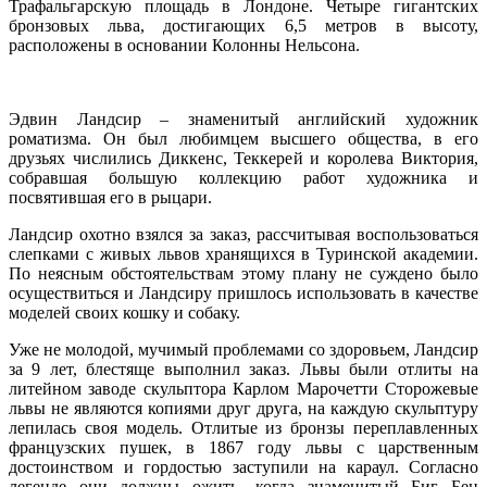
Трафальгарскую площадь в Лондоне. Четыре гигантских
бронзовых льва, достигающих 6,5 метров в высоту,
расположены в основании Колонны Нельсона.
Эдвин Ландсир – знаменитый английский художник
роматизма. Он был любимцем высшего общества, в его
друзьях числились Диккенс, Теккерей и королева Виктория,
собравшая большую коллекцию работ художника и
посвятившая его в рыцари.
Ландсир охотно взялся за заказ, рассчитывая воспользоваться
слепками с живых львов хранящихся в Туринской академии.
По неясным обстоятельствам этому плану не суждено было
осуществиться и Ландсиру пришлось использовать в качестве
моделей своих кошку и собаку.
Уже не молодой, мучимый проблемами со здоровьем, Ландсир
за 9 лет, блестяще выполнил заказ. Львы были отлиты на
литейном заводе скульптора Карлом Марочетти Сторожевые
львы не являются копиями друг друга, на каждую скульптуру
лепилась своя модель. Отлитые из бронзы переплавленных
французских пушек, в 1867 году львы с царственным
достоинством и гордостью заступили на караул. Согласно
легенде они должны ожить, когда знаменитый Биг Бен