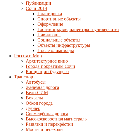
Публикации
Сочи-2014
Планировка
Спортивные объекты
Оформление
Гостиницы, медиацентры и университет
Павильоны
Социальные объекты
Объекты инфраструктуры
После олимпиады
Россия и Мир
Архитектурное кино
Города-побратимы Сочи
Концепции будущего
Транспорт
Автобусы
Железная дорога
Вело-СИМ
Вокзалы
Обход города
Дублер
Совмещённая дорога
Высокоскоростная магистраль
Развязки и перекрёстки
Мосты и переходы