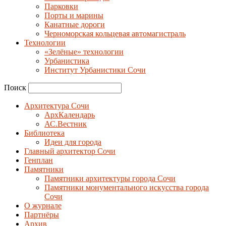
Парковки
Порты и марины
Канатные дороги
Черноморская кольцевая автомагистраль
Технологии
«Зелёные» технологии
Урбанистика
Институт Урбанистики Сочи
Поиск
Архитектура Сочи
АрхКалендарь
АС.Вестник
Библиотека
Идеи для города
Главный архитектор Сочи
Генплан
Памятники
Памятники архитектуры города Сочи
Памятники монументального искусства города
Сочи
О журнале
Партнёры
Архив