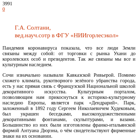
3991
0
Г.А. Солтани,
вед.науч.сотр в ФГУ «НИИгорлесэкол»
Пандемия коронавируса показала, что все люди Земли
связаны между собой: от торговки с рынка Ухани до
королевских особ и президентов. Так же связаны мы все и
культурным наследием.
Сочи изначально называли Кавказской Ривьерой. Помимо
схожего климата, рукотворного зелёного убранства города,
есть у нас прямая связь с Французской Национальной школой
декоративного искусства. Культурным порталом,
позволяющим нам прикоснуться к историко-культурному
наследию Европы, является парк «Дендрарий». Парк,
заложенный в 1892 году Сергеем Николаевичем Худековым,
был украшен беседками, высокохудожественными
декоративными фонтанами, скульптурами, и вазами.
Большинство из них были изготовлены франко-итальянской
фирмой Антуана Дюрэна, о чём свидетельствуют фирменные
знаки на их основании.