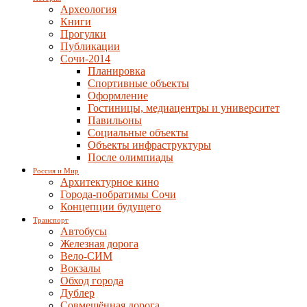
Археология
Книги
Прогулки
Публикации
Сочи-2014
Планировка
Спортивные объекты
Оформление
Гостиницы, медиацентры и университет
Павильоны
Социальные объекты
Объекты инфраструктуры
После олимпиады
Россия и Мир
Архитектурное кино
Города-побратимы Сочи
Концепции будущего
Транспорт
Автобусы
Железная дорога
Вело-СИМ
Вокзалы
Обход города
Дублер
Совмещённая дорога