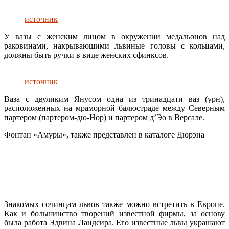
источник
У вазы с женским лицом в окружении медальонов над
раковинами, накрывающими львиные головы с кольцами,
должны быть ручки в виде женских сфинксов.
источник
Ваза с двуликим Янусом одна из тринадцати ваз (урн),
расположенных на мраморной балюстраде между Северным
партером (партером-дю-Нор) и партером д’Эо в Версале.
Фонтан «Амуры», также представлен в каталоге Дюрэна
Знакомых сочинцам львов также можно встретить в Европе.
Как и большинство творений известной фирмы, за основу
была работа Эдвина Ландсира. Его известные львы украшают