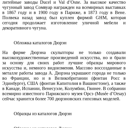
литейные заводы Ducel и Val d’Osne. За высокое качество
чугунный завод Сомвуар награжден на всемирных выставках
в 1867 году и в 1900 году в Париже, в 1873 году в Вене.
Полвека назад завод был куплен фирмой GHM, которая
сегодня продолжает изготовление уличной мебели и
декоративного чугуна.
Обложка каталогов Дюрэн
На фирме Дюрэна скульпторы не только создавали
высокохудожественные произведений искусства, но и брали
за основу для своих работ лучшие образцы мирового
искусства и, немного видоизменяя. Массово воссозданные в
металле работы завода А. Дюрэна украшают города не только
во Франции, но и в Великобритании (фонтан Росс в
Эдинбурге), США (фонтан Капитолия в Вашингтоне), а также
в Канаде, Испании, Венесуэле, Колумбии, Гвинее. В собрании
всемирно известного Парижского музея Орсэ (Musée d’Orsay)
сейчас хранится более 700 дюрэновских гипсовых моделей.
Образцы из каталогов Дюрэн