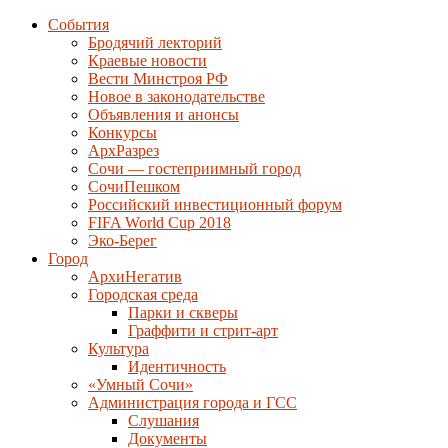
События
Бродячий лекторий
Краевые новости
Вести Минстроя РФ
Новое в законодательстве
Объявления и анонсы
Конкурсы
АрхРазрез
Сочи — гостеприимный город
СочиПешком
Российский инвестиционный форум
FIFA World Cup 2018
Эко-Берег
Город
АрхиНегатив
Городская среда
Парки и скверы
Граффити и стрит-арт
Культура
Идентичность
«Умный Сочи»
Администрация города и ГСС
Слушания
Документы