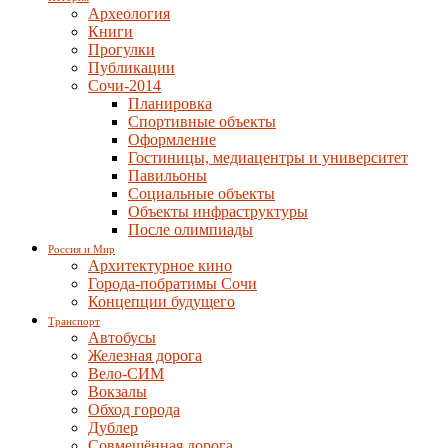
Археология
Книги
Прогулки
Публикации
Сочи-2014
Планировка
Спортивные объекты
Оформление
Гостиницы, медиацентры и университет
Павильоны
Социальные объекты
Объекты инфраструктуры
После олимпиады
Россия и Мир
Архитектурное кино
Города-побратимы Сочи
Концепции будущего
Транспорт
Автобусы
Железная дорога
Вело-СИМ
Вокзалы
Обход города
Дублер
Совмещённая дорога