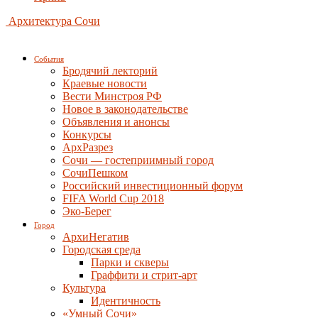
Архитектура Сочи
События
Бродячий лекторий
Краевые новости
Вести Минстроя РФ
Новое в законодательстве
Объявления и анонсы
Конкурсы
АрхРазрез
Сочи — гостеприимный город
СочиПешком
Российский инвестиционный форум
FIFA World Cup 2018
Эко-Берег
Город
АрхиНегатив
Городская среда
Парки и скверы
Граффити и стрит-арт
Культура
Идентичность
«Умный Сочи»