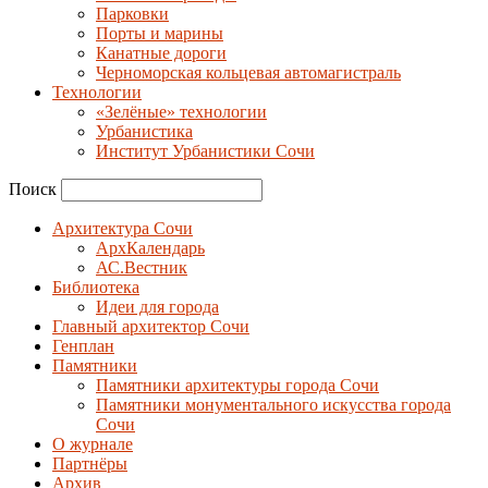
Парковки
Порты и марины
Канатные дороги
Черноморская кольцевая автомагистраль
Технологии
«Зелёные» технологии
Урбанистика
Институт Урбанистики Сочи
Поиск
Архитектура Сочи
АрхКалендарь
АС.Вестник
Библиотека
Идеи для города
Главный архитектор Сочи
Генплан
Памятники
Памятники архитектуры города Сочи
Памятники монументального искусства города
Сочи
О журнале
Партнёры
Архив