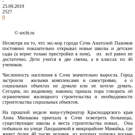
-
25.09.2019
2527
0
© sochi.ru
Несмотря на то, что экс-мэр города Сочи Анатолий Пахомов
постоянно показательно открывал новые школы и детские
сады (а верне только пристройки к ним), их всё равно не
достаточно. Дети учатся в две смены, а в классах по 46
учеников.
Численность населения в Сочи значительно выросла. Город
застроили жилыми комплексами и самостроями, а о
социальных объектах не думали или не хотели думать.
Сегодня, по видимому, наконец пришла пора говорить об
ограничении жилищного строительства и необходимости
строительства социальных объектов.
На прошлой неделе вице-губернатор Краснодарского края
Анна Минькова приехала в Сочи осмотреть больницы,
существующие школы и места строительства новых. Она
побывала на улице Ландышевой в микрорайоне Мамайка, где
живут более 40 тысяч человек, из которых порядка восьми