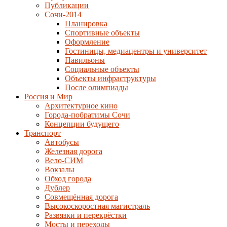
Публикации
Сочи-2014
Планировка
Спортивные объекты
Оформление
Гостиницы, медиацентры и университет
Павильоны
Социальные объекты
Объекты инфраструктуры
После олимпиады
Россия и Мир
Архитектурное кино
Города-побратимы Сочи
Концепции будущего
Транспорт
Автобусы
Железная дорога
Вело-СИМ
Вокзалы
Обход города
Дублер
Совмещённая дорога
Высокоскоростная магистраль
Развязки и перекрёстки
Мосты и переходы