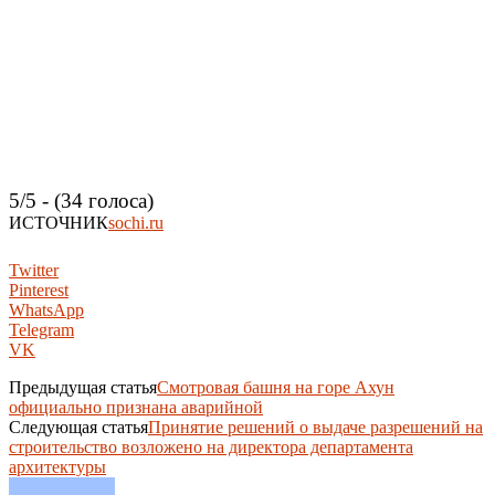
5/5 - (34 голоса)
ИСТОЧНИК
sochi.ru
Twitter
Pinterest
WhatsApp
Telegram
VK
Предыдущая статья
Смотровая башня на горе Ахун
официально признана аварийной
Следующая статья
Принятие решений о выдаче разрешений на
строительство возложено на директора департамента
архитектуры