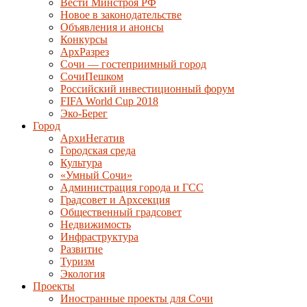
Вести Минстроя РФ
Новое в законодательстве
Объявления и анонсы
Конкурсы
АрхРазрез
Сочи — гостеприимный город
СочиПешком
Российский инвестиционный форум
FIFA World Cup 2018
Эко-Берег
Город
АрхиНегатив
Городская среда
Культура
«Умный Сочи»
Администрация города и ГСС
Градсовет и Архсекция
Общественный градсовет
Недвижимость
Инфраструктура
Развитие
Туризм
Экология
Проекты
Иностранные проекты для Сочи