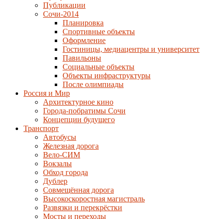
Публикации
Сочи-2014
Планировка
Спортивные объекты
Оформление
Гостиницы, медиацентры и университет
Павильоны
Социальные объекты
Объекты инфраструктуры
После олимпиады
Россия и Мир
Архитектурное кино
Города-побратимы Сочи
Концепции будущего
Транспорт
Автобусы
Железная дорога
Вело-СИМ
Вокзалы
Обход города
Дублер
Совмещённая дорога
Высокоскоростная магистраль
Развязки и перекрёстки
Мосты и переходы