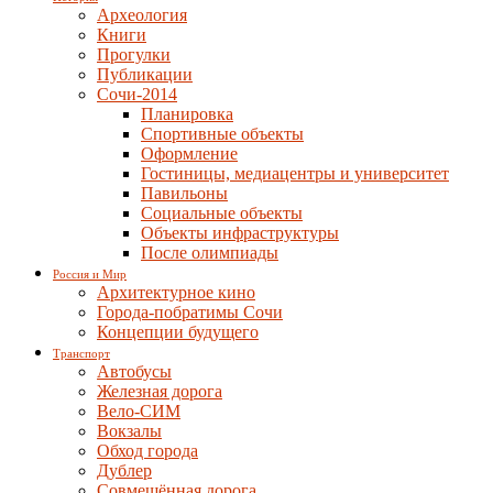
Археология
Книги
Прогулки
Публикации
Сочи-2014
Планировка
Спортивные объекты
Оформление
Гостиницы, медиацентры и университет
Павильоны
Социальные объекты
Объекты инфраструктуры
После олимпиады
Россия и Мир
Архитектурное кино
Города-побратимы Сочи
Концепции будущего
Транспорт
Автобусы
Железная дорога
Вело-СИМ
Вокзалы
Обход города
Дублер
Совмещённая дорога