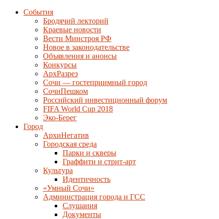
События
Бродячий лекторий
Краевые новости
Вести Минстроя РФ
Новое в законодательстве
Объявления и анонсы
Конкурсы
АрхРазрез
Сочи — гостеприимный город
СочиПешком
Российский инвестиционный форум
FIFA World Cup 2018
Эко-Берег
Город
АрхиНегатив
Городская среда
Парки и скверы
Граффити и стрит-арт
Культура
Идентичность
«Умный Сочи»
Администрация города и ГСС
Слушания
Документы