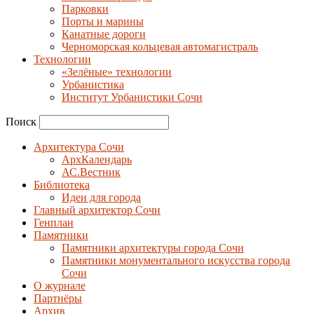
Парковки
Порты и марины
Канатные дороги
Черноморская кольцевая автомагистраль
Технологии
«Зелёные» технологии
Урбанистика
Институт Урбанистики Сочи
Поиск
Архитектура Сочи
АрхКалендарь
АС.Вестник
Библиотека
Идеи для города
Главный архитектор Сочи
Генплан
Памятники
Памятники архитектуры города Сочи
Памятники монументального искусства города
Сочи
О журнале
Партнёры
Архив