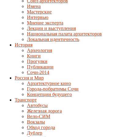
Союз архитекторов
Имена
Мастерские
Интервью
Мнение эксперта
Лекции и выступления
Национальная палата архитекторов
Локальная идентичность
История
Археология
Книги
Прогулки
Публикации
Сочи-2014
Россия и Мир
Архитектурное кино
Города-побратимы Сочи
Концепции будущего
Транспорт
Автобусы
Железная дорога
Вело-СИМ
Вокзалы
Обход города
Дублер