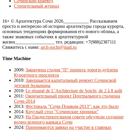
Сочинский краевед
Строительный журнал
16+ © Архитектура Сочи 2026___________ Рассказываем
просто и интересно об истории архитектуры города курорта,
основных тенденциях формирования его нового облика, а
также знаковых событиях в архитектурной
жизни_________________ тел. редакции: +7(988)2387111
Свяжитесь с нами:
arch-sochi@mail.ru
Time Machine
2009
:
Закончена стадия "П" проекта дороги-дублера
Курортного проспекта
2010
:
Завершается капитальный ремонт Сочинской
детской больницы
2010
:
Le résumé de L’Architecture de Sotchi, de 2 à 8 août
2011
:
Окончательный проект Центрального стадиона
Сочи-2014
2013
:
Фестиваль "Сочи-Пешком-2013": как это было
2014
:
Круглый стол "Сочинские хроники"
2023
:
На Градостроительном совете обсудили создание
водно-зеленого каркаса Сочи
2024
:
Принимаются заявки на участие в главных