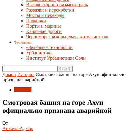
Высокоскоростная магистраль
Развязки и перекрёстки
Мосты и переходы
Парковки
Порты и марины
Канатные дороги
Черноморская кольцевая автомагистраль
Технологии
«Зелёные» технологии
Урбанистика
Институт Урбанистики Сочи
Домой
История
Смотровая башня на горе Ахун официально
признана аварийной
История
Смотровая башня на горе Ахун
официально признана аварийной
От
Анжела Аджар