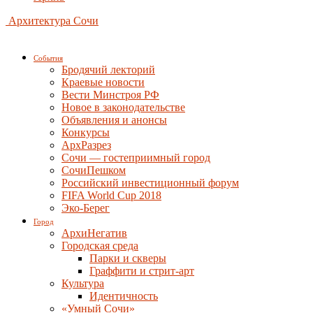
Архитектура Сочи
События
Бродячий лекторий
Краевые новости
Вести Минстроя РФ
Новое в законодательстве
Объявления и анонсы
Конкурсы
АрхРазрез
Сочи — гостеприимный город
СочиПешком
Российский инвестиционный форум
FIFA World Cup 2018
Эко-Берег
Город
АрхиНегатив
Городская среда
Парки и скверы
Граффити и стрит-арт
Культура
Идентичность
«Умный Сочи»