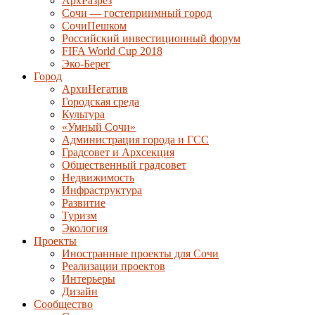
АрхРазрез
Сочи — гостеприимный город
СочиПешком
Российский инвестиционный форум
FIFA World Cup 2018
Эко-Берег
Город
АрхиНегатив
Городская среда
Культура
«Умный Сочи»
Администрация города и ГСС
Градсовет и Архсекция
Общественный градсовет
Недвижимость
Инфраструктура
Развитие
Туризм
Экология
Проекты
Иностранные проекты для Сочи
Реализации проектов
Интерьеры
Дизайн
Сообщество