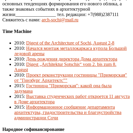
основных тенденциях формирования его нового облика, а
также знаковых событиях в архитектурной
жизни_________________ тел. редакции: +7(988)2387111
Свяжитесь с нами:
arch-sochi@mail.ru
Time Machine
2010
:
Digest of the Architecture of Sochi, August 2-8
2010
:
Начался монтаж металлокаркаса купола Большой
ледовой арены
2010
:
День рождения директора Дома архитектора
2010
:
Digest „Architektur Sotschis“ vom 2. bis zum 8.
August
2010
:
Проект реконструкции гостиницы "Приморская"
от "Гинзбург Архитектс""
2015
:
Гостиница "Приморская": какой она была
задумана
2015
:
Выставка студенческих работ откроется 11 августа
в Доме архитектора
2015
:
Информационное сообщение департамента
архитектуры, градостроительства и благоустройства
администрации Сочи
Народное софинансирование