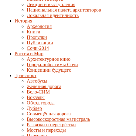
Лекции и выступления
Национальная палата архитекторов
Локальная идентичность
История
Археология
Книги
Прогулки
Публикации
Сочи-2014
Россия и Мир
Архитектурное кино
Города-побратимы Сочи
Концепции будущего
Транспорт
Автобусы
Железная дорога
Вело-СИМ
Вокзалы
Обход города
Дублер
Совмещённая дорога
Высокоскоростная магистраль
Развязки и перекрёстки
Мосты и переходы
Парковки