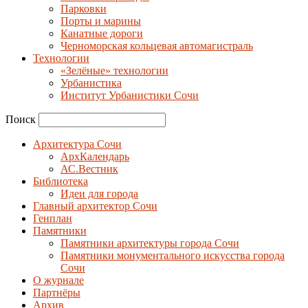
Парковки
Порты и марины
Канатные дороги
Черноморская кольцевая автомагистраль
Технологии
«Зелёные» технологии
Урбанистика
Институт Урбанистики Сочи
Поиск
Архитектура Сочи
АрхКалендарь
АС.Вестник
Библиотека
Идеи для города
Главный архитектор Сочи
Генплан
Памятники
Памятники архитектуры города Сочи
Памятники монументального искусства города
Сочи
О журнале
Партнёры
Архив