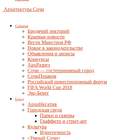
Архитектура Сочи
События
Бродячий лекторий
Краевые новости
Вести Минстроя РФ
Новое в законодательстве
Объявления и анонсы
Конкурсы
АрхРазрез
Сочи — гостеприимный город
СочиПешком
Российский инвестиционный форум
FIFA World Cup 2018
Эко-Берег
Город
АрхиНегатив
Городская среда
Парки и скверы
Граффити и стрит-арт
Культура
Идентичность
«Умный Сочи»