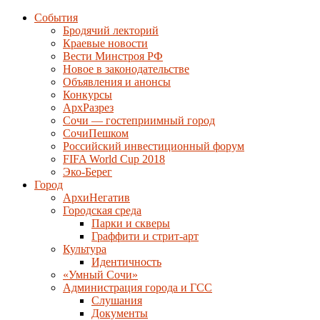
События
Бродячий лекторий
Краевые новости
Вести Минстроя РФ
Новое в законодательстве
Объявления и анонсы
Конкурсы
АрхРазрез
Сочи — гостеприимный город
СочиПешком
Российский инвестиционный форум
FIFA World Cup 2018
Эко-Берег
Город
АрхиНегатив
Городская среда
Парки и скверы
Граффити и стрит-арт
Культура
Идентичность
«Умный Сочи»
Администрация города и ГСС
Слушания
Документы