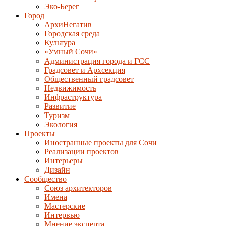
Эко-Берег
Город
АрхиНегатив
Городская среда
Культура
«Умный Сочи»
Администрация города и ГСС
Градсовет и Архсекция
Общественный градсовет
Недвижимость
Инфраструктура
Развитие
Туризм
Экология
Проекты
Иностранные проекты для Сочи
Реализации проектов
Интерьеры
Дизайн
Сообщество
Союз архитекторов
Имена
Мастерские
Интервью
Мнение эксперта