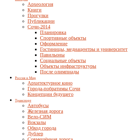
Археология
Книги
Прогулки
Публикации
Сочи-2014
Планировка
Спортивные объекты
Оформление
Гостиницы, медиацентры и университет
Павильоны
Социальные объекты
Объекты инфраструктуры
После олимпиады
Россия и Мир
Архитектурное кино
Города-побратимы Сочи
Концепции будущего
Транспорт
Автобусы
Железная дорога
Вело-СИМ
Вокзалы
Обход города
Дублер
Совмещённая дорога