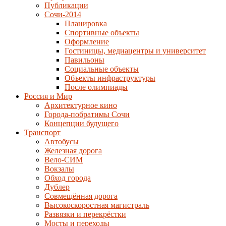
Публикации
Сочи-2014
Планировка
Спортивные объекты
Оформление
Гостиницы, медиацентры и университет
Павильоны
Социальные объекты
Объекты инфраструктуры
После олимпиады
Россия и Мир
Архитектурное кино
Города-побратимы Сочи
Концепции будущего
Транспорт
Автобусы
Железная дорога
Вело-СИМ
Вокзалы
Обход города
Дублер
Совмещённая дорога
Высокоскоростная магистраль
Развязки и перекрёстки
Мосты и переходы