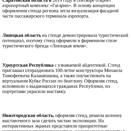
Саратовская область в
2019 году в сентябре откроет
аэропортный комплекс «Гагарин». В основу концепции
оформления стенда региона легла визуализация фасадной
части пассажирского терминала аэропорта.
Липецкая область
на стенде демонстрировала туристический
потенциал, поэтому стенд оформили в фирменном стиле
туристического бренда «Липецкая земля».
Удмуртская Республика
с узнаваемой айдентикой. Стенд
приглашал отпраздновать 100-летие конструктора Михаила
Тимофеевича Калашникова, а также поучаствовать на
вертуальном Кубке России по биатлону. Оформляя стенд,
вспомнили о выдающихся гражданах Республики, их
портретами украсили выставку.
Нижегородская область,
оформляя стенд, решила колонну
выставочного зала сделать частью экспозиции. На
интерактивных экранах представили приоритетные