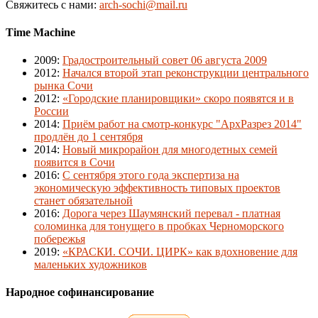
Свяжитесь с нами:
arch-sochi@mail.ru
Time Machine
2009
:
Градостроительный совет 06 августа 2009
2012
:
Начался второй этап реконструкции центрального
рынка Сочи
2012
:
«Городские планировщики» скоро появятся и в
России
2014
:
Приём работ на смотр-конкурс "АрхРазрез 2014"
продлён до 1 сентября
2014
:
Новый микрорайон для многодетных семей
появится в Сочи
2016
:
С сентября этого года экспертиза на
экономическую эффективность типовых проектов
станет обязательной
2016
:
Дорога через Шаумянский перевал - платная
соломинка для тонущего в пробках Черноморского
побережья
2019
:
«КРАСКИ. СОЧИ. ЦИРК» как вдохновение для
маленьких художников
Народное софинансирование