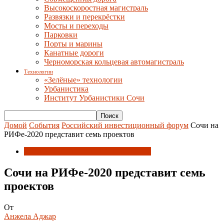
Высокоскоростная магистраль
Развязки и перекрёстки
Мосты и переходы
Парковки
Порты и марины
Канатные дороги
Черноморская кольцевая автомагистраль
Технологии
«Зелёные» технологии
Урбанистика
Институт Урбанистики Сочи
Домой
События
Российский инвестиционный форум
Сочи на
РИФе-2020 представит семь проектов
Российский инвестиционный форум
Сочи на РИФе-2020 представит семь
проектов
От
Анжела Аджар