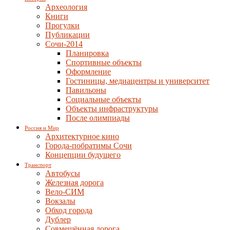
Археология
Книги
Прогулки
Публикации
Сочи-2014
Планировка
Спортивные объекты
Оформление
Гостиницы, медиацентры и университет
Павильоны
Социальные объекты
Объекты инфраструктуры
После олимпиады
Россия и Мир
Архитектурное кино
Города-побратимы Сочи
Концепции будущего
Транспорт
Автобусы
Железная дорога
Вело-СИМ
Вокзалы
Обход города
Дублер
Совмещённая дорога