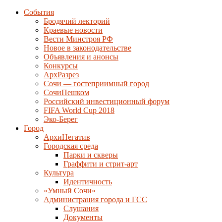
События
Бродячий лекторий
Краевые новости
Вести Минстроя РФ
Новое в законодательстве
Объявления и анонсы
Конкурсы
АрхРазрез
Сочи — гостеприимный город
СочиПешком
Российский инвестиционный форум
FIFA World Cup 2018
Эко-Берег
Город
АрхиНегатив
Городская среда
Парки и скверы
Граффити и стрит-арт
Культура
Идентичность
«Умный Сочи»
Администрация города и ГСС
Слушания
Документы