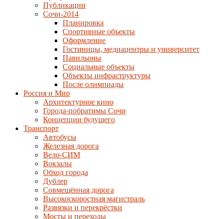
Публикации
Сочи-2014
Планировка
Спортивные объекты
Оформление
Гостиницы, медиацентры и университет
Павильоны
Социальные объекты
Объекты инфраструктуры
После олимпиады
Россия и Мир
Архитектурное кино
Города-побратимы Сочи
Концепции будущего
Транспорт
Автобусы
Железная дорога
Вело-СИМ
Вокзалы
Обход города
Дублер
Совмещённая дорога
Высокоскоростная магистраль
Развязки и перекрёстки
Мосты и переходы