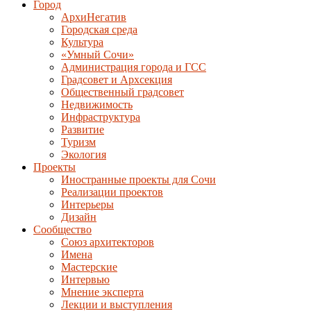
Город
АрхиНегатив
Городская среда
Культура
«Умный Сочи»
Администрация города и ГСС
Градсовет и Архсекция
Общественный градсовет
Недвижимость
Инфраструктура
Развитие
Туризм
Экология
Проекты
Иностранные проекты для Сочи
Реализации проектов
Интерьеры
Дизайн
Сообщество
Союз архитекторов
Имена
Мастерские
Интервью
Мнение эксперта
Лекции и выступления