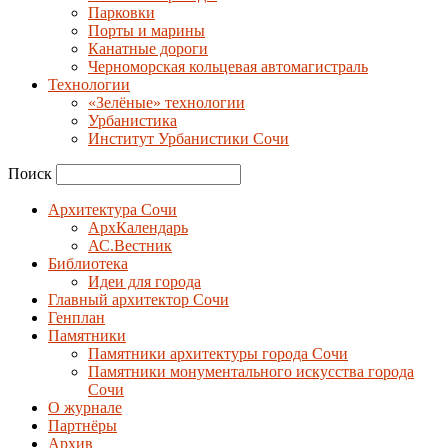
Парковки
Порты и марины
Канатные дороги
Черноморская кольцевая автомагистраль
Технологии
«Зелёные» технологии
Урбанистика
Институт Урбанистики Сочи
Поиск
Архитектура Сочи
АрхКалендарь
АС.Вестник
Библиотека
Идеи для города
Главный архитектор Сочи
Генплан
Памятники
Памятники архитектуры города Сочи
Памятники монументального искусства города
Сочи
О журнале
Партнёры
Архив