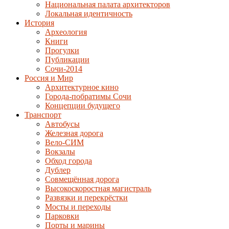
Национальная палата архитекторов
Локальная идентичность
История
Археология
Книги
Прогулки
Публикации
Сочи-2014
Россия и Мир
Архитектурное кино
Города-побратимы Сочи
Концепции будущего
Транспорт
Автобусы
Железная дорога
Вело-СИМ
Вокзалы
Обход города
Дублер
Совмещённая дорога
Высокоскоростная магистраль
Развязки и перекрёстки
Мосты и переходы
Парковки
Порты и марины