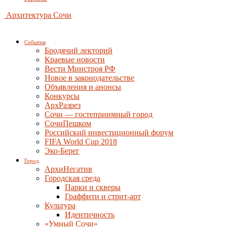
Архитектура Сочи
События
Бродячий лекторий
Краевые новости
Вести Минстроя РФ
Новое в законодательстве
Объявления и анонсы
Конкурсы
АрхРазрез
Сочи — гостеприимный город
СочиПешком
Российский инвестиционный форум
FIFA World Cup 2018
Эко-Берег
Город
АрхиНегатив
Городская среда
Парки и скверы
Граффити и стрит-арт
Культура
Идентичность
«Умный Сочи»