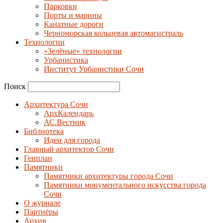
Парковки
Порты и марины
Канатные дороги
Черноморская кольцевая автомагистраль
Технологии
«Зелёные» технологии
Урбанистика
Институт Урбанистики Сочи
Поиск
Архитектура Сочи
АрхКалендарь
АС.Вестник
Библиотека
Идеи для города
Главный архитектор Сочи
Генплан
Памятники
Памятники архитектуры города Сочи
Памятники монументального искусства города
Сочи
О журнале
Партнёры
Архив