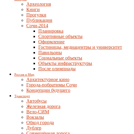
Археология
Книги
Прогулки
Публикации
Сочи-2014
Планировка
Спортивные объекты
Оформление
Гостиницы, медиацентры и университет
Павильоны
Социальные объекты
Объекты инфраструктуры
После олимпиады
Россия и Мир
Архитектурное кино
Города-побратимы Сочи
Концепции будущего
Транспорт
Автобусы
Железная дорога
Вело-СИМ
Вокзалы
Обход города
Дублер
Совмещённая дорога