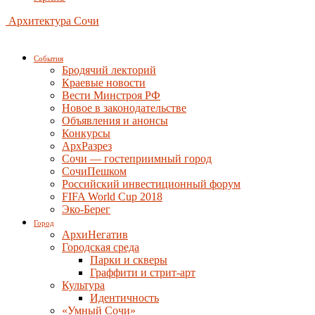
Архитектура Сочи
События
Бродячий лекторий
Краевые новости
Вести Минстроя РФ
Новое в законодательстве
Объявления и анонсы
Конкурсы
АрхРазрез
Сочи — гостеприимный город
СочиПешком
Российский инвестиционный форум
FIFA World Cup 2018
Эко-Берег
Город
АрхиНегатив
Городская среда
Парки и скверы
Граффити и стрит-арт
Культура
Идентичность
«Умный Сочи»