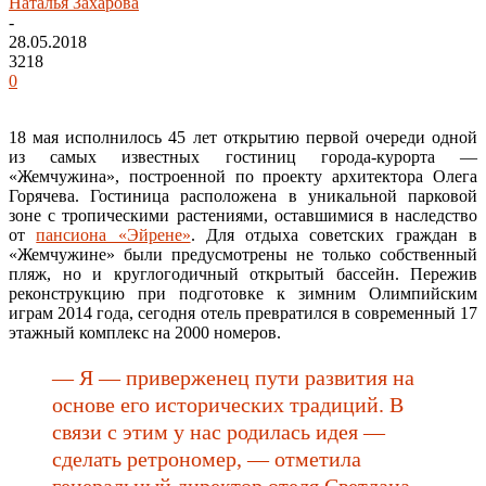
Наталья Захарова
-
28.05.2018
3218
0
18 мая исполнилось 45 лет открытию первой очереди одной
из самых известных гостиниц города-курорта —
«Жемчужина», построенной по проекту архитектора Олега
Горячева. Гостиница расположена в уникальной парковой
зоне с тропическими растениями, оставшимися в наследство
от
пансиона «Эйрене»
. Для отдыха советских граждан в
«Жемчужине» были предусмотрены не только собственный
пляж, но и круглогодичный открытый бассейн. Пережив
реконструкцию при подготовке к зимним Олимпийским
играм 2014 года, сегодня отель превратился в современный 17
этажный комплекс на 2000 номеров.
— Я — приверженец пути развития на
основе его исторических традиций. В
связи с этим у нас родилась идея —
сделать ретрономер, — отметила
генеральный директор отеля Светлана