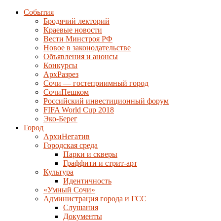
События
Бродячий лекторий
Краевые новости
Вести Минстроя РФ
Новое в законодательстве
Объявления и анонсы
Конкурсы
АрхРазрез
Сочи — гостеприимный город
СочиПешком
Российский инвестиционный форум
FIFA World Cup 2018
Эко-Берег
Город
АрхиНегатив
Городская среда
Парки и скверы
Граффити и стрит-арт
Культура
Идентичность
«Умный Сочи»
Администрация города и ГСС
Слушания
Документы