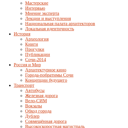
Мастерские
Интервью
Мнение эксперта
Лекции и выступления
Национальная палата архитекторов
Локальная идентичность
История
Археология
Книги
Прогулки
Публикации
Сочи-2014
Россия и Мир
Архитектурное кино
Города-побратимы Сочи
Концепции будущего
Транспорт
Автобусы
Железная дорога
Вело-СИМ
Вокзалы
Обход города
Дублер
Совмещённая дорога
Высокоскоростная магистраль