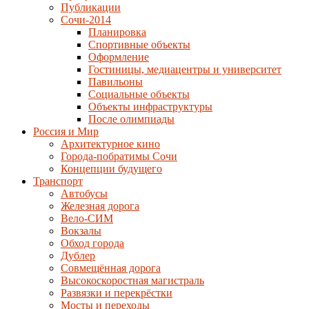
Публикации
Сочи-2014
Планировка
Спортивные объекты
Оформление
Гостиницы, медиацентры и университет
Павильоны
Социальные объекты
Объекты инфраструктуры
После олимпиады
Россия и Мир
Архитектурное кино
Города-побратимы Сочи
Концепции будущего
Транспорт
Автобусы
Железная дорога
Вело-СИМ
Вокзалы
Обход города
Дублер
Совмещённая дорога
Высокоскоростная магистраль
Развязки и перекрёстки
Мосты и переходы