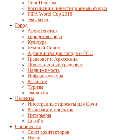
СочиПешком
Российский инвестиционный форум
FIFA World Cup 2018
Эко-Берег
Город
АрхиНегатив
Городская среда
Культура
«Умный Сочи»
Администрация города и ГСС
Градсовет и Архсекция
Общественный градсовет
Недвижимость
Инфраструктура
Развитие
Туризм
Экология
Проекты
Иностранные проекты для Сочи
Реализации проектов
Интерьеры
Дизайн
Сообщество
Союз архитекторов
Имена