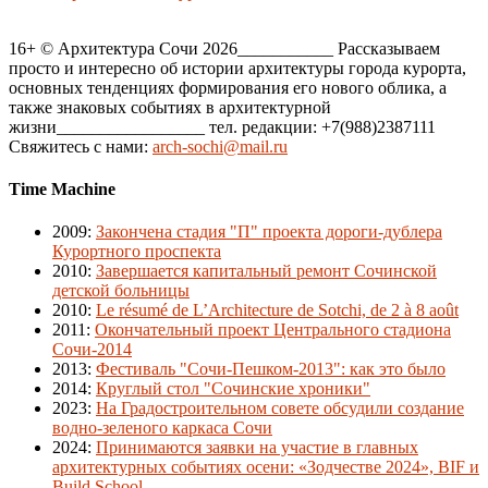
16+ © Архитектура Сочи 2026___________ Рассказываем
просто и интересно об истории архитектуры города курорта,
основных тенденциях формирования его нового облика, а
также знаковых событиях в архитектурной
жизни_________________ тел. редакции: +7(988)2387111
Свяжитесь с нами:
arch-sochi@mail.ru
Time Machine
2009
:
Закончена стадия "П" проекта дороги-дублера
Курортного проспекта
2010
:
Завершается капитальный ремонт Сочинской
детской больницы
2010
:
Le résumé de L’Architecture de Sotchi, de 2 à 8 août
2011
:
Окончательный проект Центрального стадиона
Сочи-2014
2013
:
Фестиваль "Сочи-Пешком-2013": как это было
2014
:
Круглый стол "Сочинские хроники"
2023
:
На Градостроительном совете обсудили создание
водно-зеленого каркаса Сочи
2024
:
Принимаются заявки на участие в главных
архитектурных событиях осени: «Зодчестве 2024», BIF и
Build School