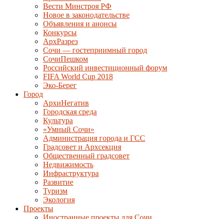
Вести Минстроя РФ
Новое в законодательстве
Объявления и анонсы
Конкурсы
АрхРазрез
Сочи — гостеприимный город
СочиПешком
Российский инвестиционный форум
FIFA World Cup 2018
Эко-Берег
Город
АрхиНегатив
Городская среда
Культура
«Умный Сочи»
Администрация города и ГСС
Градсовет и Архсекция
Общественный градсовет
Недвижимость
Инфраструктура
Развитие
Туризм
Экология
Проекты
Иностранные проекты для Сочи