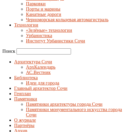
Парковки
Порты и марины
Канатные дороги
Черноморская кольцевая автомагистраль
Технологии
«Зелёные» технологии
Урбанистика
Институт Урбанистики Сочи
Поиск
Архитектура Сочи
АрхКалендарь
АС.Вестник
Библиотека
Идеи для города
Главный архитектор Сочи
Генплан
Памятники
Памятники архитектуры города Сочи
Памятники монументального искусства города
Сочи
О журнале
Партнёры
Архив