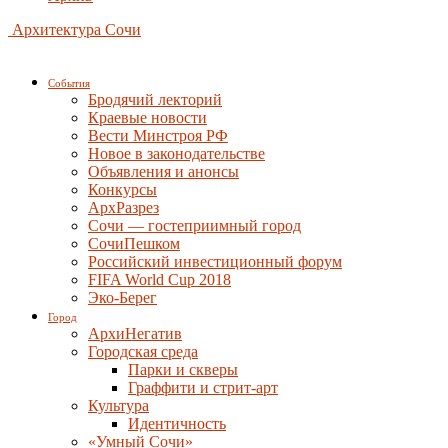
Архитектура Сочи
События
Бродячий лекторий
Краевые новости
Вести Минстроя РФ
Новое в законодательстве
Объявления и анонсы
Конкурсы
АрхРазрез
Сочи — гостеприимный город
СочиПешком
Российский инвестиционный форум
FIFA World Cup 2018
Эко-Берег
Город
АрхиНегатив
Городская среда
Парки и скверы
Граффити и стрит-арт
Культура
Идентичность
«Умный Сочи»