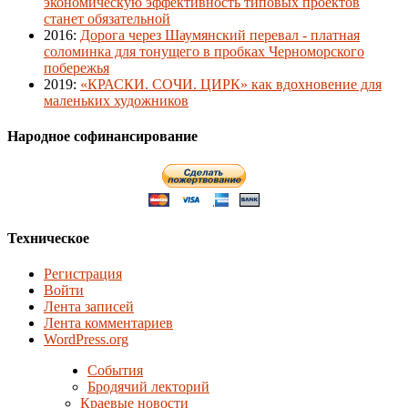
экономическую эффективность типовых проектов
станет обязательной
2016
:
Дорога через Шаумянский перевал - платная
соломинка для тонущего в пробках Черноморского
побережья
2019
:
«КРАСКИ. СОЧИ. ЦИРК» как вдохновение для
маленьких художников
Народное софинансирование
Техническое
Регистрация
Войти
Лента записей
Лента комментариев
WordPress.org
События
Бродячий лекторий
Краевые новости