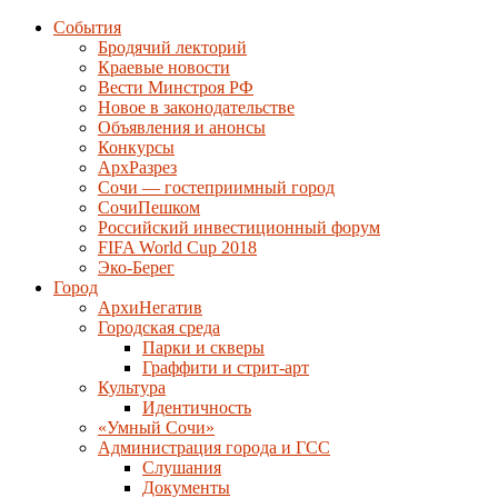
События
Бродячий лекторий
Краевые новости
Вести Минстроя РФ
Новое в законодательстве
Объявления и анонсы
Конкурсы
АрхРазрез
Сочи — гостеприимный город
СочиПешком
Российский инвестиционный форум
FIFA World Cup 2018
Эко-Берег
Город
АрхиНегатив
Городская среда
Парки и скверы
Граффити и стрит-арт
Культура
Идентичность
«Умный Сочи»
Администрация города и ГСС
Слушания
Документы