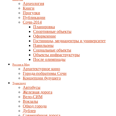
Археология
Книги
Прогулки
Публикации
Сочи-2014
Планировка
Спортивные объекты
Оформление
Гостиницы, медиацентры и университет
Павильоны
Социальные объекты
Объекты инфраструктуры
После олимпиады
Россия и Мир
Архитектурное кино
Города-побратимы Сочи
Концепции будущего
Транспорт
Автобусы
Железная дорога
Вело-СИМ
Вокзалы
Обход города
Дублер
Совмещённая дорога