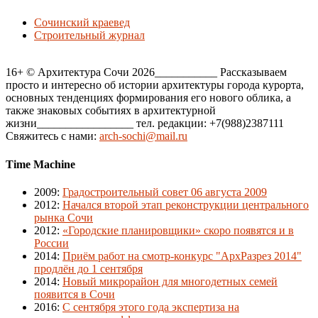
Сочинский краевед
Строительный журнал
16+ © Архитектура Сочи 2026___________ Рассказываем
просто и интересно об истории архитектуры города курорта,
основных тенденциях формирования его нового облика, а
также знаковых событиях в архитектурной
жизни_________________ тел. редакции: +7(988)2387111
Свяжитесь с нами:
arch-sochi@mail.ru
Time Machine
2009
:
Градостроительный совет 06 августа 2009
2012
:
Начался второй этап реконструкции центрального
рынка Сочи
2012
:
«Городские планировщики» скоро появятся и в
России
2014
:
Приём работ на смотр-конкурс "АрхРазрез 2014"
продлён до 1 сентября
2014
:
Новый микрорайон для многодетных семей
появится в Сочи
2016
:
С сентября этого года экспертиза на