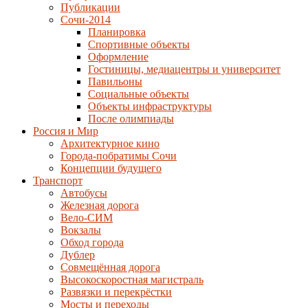
Публикации
Сочи-2014
Планировка
Спортивные объекты
Оформление
Гостиницы, медиацентры и университет
Павильоны
Социальные объекты
Объекты инфраструктуры
После олимпиады
Россия и Мир
Архитектурное кино
Города-побратимы Сочи
Концепции будущего
Транспорт
Автобусы
Железная дорога
Вело-СИМ
Вокзалы
Обход города
Дублер
Совмещённая дорога
Высокоскоростная магистраль
Развязки и перекрёстки
Мосты и переходы