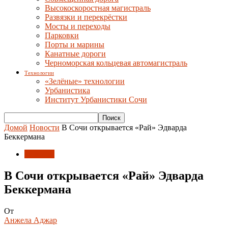
Высокоскоростная магистраль
Развязки и перекрёстки
Мосты и переходы
Парковки
Порты и марины
Канатные дороги
Черноморская кольцевая автомагистраль
Технологии
«Зелёные» технологии
Урбанистика
Институт Урбанистики Сочи
Домой
Новости
В Сочи открывается «Рай» Эдварда
Беккермана
Новости
В Сочи открывается «Рай» Эдварда
Беккермана
От
Анжела Аджар