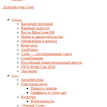
Архитектура Сочи
События
Бродячий лекторий
Краевые новости
Вести Минстроя РФ
Новое в законодательстве
Объявления и анонсы
Конкурсы
АрхРазрез
Сочи — гостеприимный город
СочиПешком
Российский инвестиционный форум
FIFA World Cup 2018
Эко-Берег
Город
АрхиНегатив
Городская среда
Парки и скверы
Граффити и стрит-арт
Культура
Идентичность
«Умный Сочи»