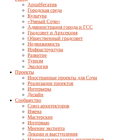
АрхиНегатив
Городская среда
Культура
«Умный Сочи»
Администрация города и ГСС
Градсовет и Архсекция
Общественный градсовет
Недвижимость
Инфраструктура
Развитие
Туризм
Экология
Проекты
Иностранные проекты для Сочи
Реализации проектов
Интерьеры
Дизайн
Сообщество
Союз архитекторов
Имена
Мастерские
Интервью
Мнение эксперта
Лекции и выступления
Национальная палата архитекторов