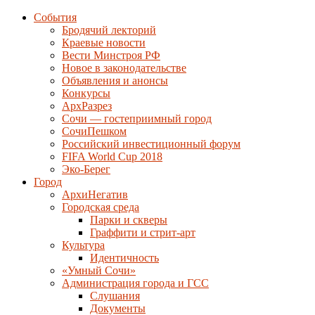
События
Бродячий лекторий
Краевые новости
Вести Минстроя РФ
Новое в законодательстве
Объявления и анонсы
Конкурсы
АрхРазрез
Сочи — гостеприимный город
СочиПешком
Российский инвестиционный форум
FIFA World Cup 2018
Эко-Берег
Город
АрхиНегатив
Городская среда
Парки и скверы
Граффити и стрит-арт
Культура
Идентичность
«Умный Сочи»
Администрация города и ГСС
Слушания
Документы