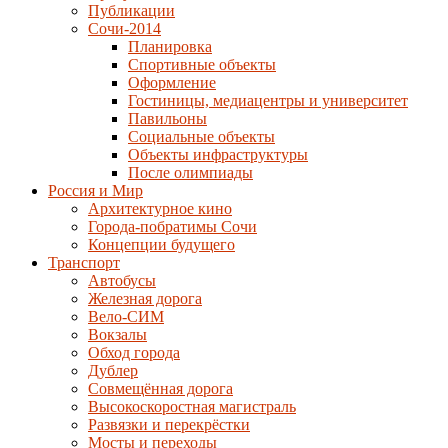
Публикации
Сочи-2014
Планировка
Спортивные объекты
Оформление
Гостиницы, медиацентры и университет
Павильоны
Социальные объекты
Объекты инфраструктуры
После олимпиады
Россия и Мир
Архитектурное кино
Города-побратимы Сочи
Концепции будущего
Транспорт
Автобусы
Железная дорога
Вело-СИМ
Вокзалы
Обход города
Дублер
Совмещённая дорога
Высокоскоростная магистраль
Развязки и перекрёстки
Мосты и переходы