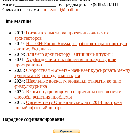
жизни_________________ тел. редакции: +7(988)2387111
Свяжитесь с нами:
arch-sochi@mail.ru
Time Machine
2011
:
Готовится выставка проектов сочинских
архитекторов
2019
:
На 100+ Forum Russia разработают транспортную
систему будущего
2019
:
Для чего архитектору "айтишные штуки"?
2021
:
Худфонд Сочи как общественно-культурное
пространство
2023
:
Скоростная «Комета» начинает курсировать между
курортами Краснодарского края
2024
:
Школьные воркаут-площадки открыты ко дню
физкультурника
2025
:
Влага внутри водомера: причины появления и
способы решения проблемы
2013
:
Оргкомитету Олимпийских игр 2014 построен
новый офисный центр
Народное софинансирование