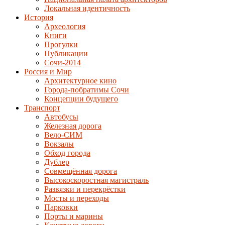
Локальная идентичность
История
Археология
Книги
Прогулки
Публикации
Сочи-2014
Россия и Мир
Архитектурное кино
Города-побратимы Сочи
Концепции будущего
Транспорт
Автобусы
Железная дорога
Вело-СИМ
Вокзалы
Обход города
Дублер
Совмещённая дорога
Высокоскоростная магистраль
Развязки и перекрёстки
Мосты и переходы
Парковки
Порты и марины