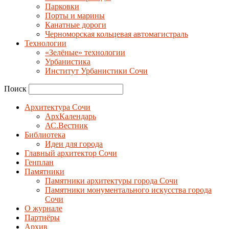
Парковки
Порты и марины
Канатные дороги
Черноморская кольцевая автомагистраль
Технологии
«Зелёные» технологии
Урбанистика
Институт Урбанистики Сочи
Поиск
Архитектура Сочи
АрхКалендарь
АС.Вестник
Библиотека
Идеи для города
Главный архитектор Сочи
Генплан
Памятники
Памятники архитектуры города Сочи
Памятники монументального искусства города
Сочи
О журнале
Партнёры
Архив