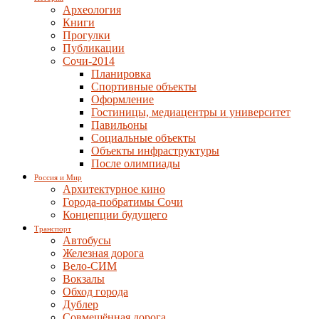
Археология
Книги
Прогулки
Публикации
Сочи-2014
Планировка
Спортивные объекты
Оформление
Гостиницы, медиацентры и университет
Павильоны
Социальные объекты
Объекты инфраструктуры
После олимпиады
Россия и Мир
Архитектурное кино
Города-побратимы Сочи
Концепции будущего
Транспорт
Автобусы
Железная дорога
Вело-СИМ
Вокзалы
Обход города
Дублер
Совмещённая дорога