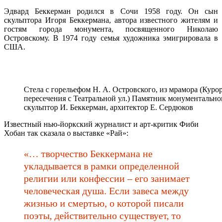
Эдвард Беккерман родился в Сочи 1958 году. Он сын
скульптора Игоря Беккермана, автора известного жителям и
гостям города монумента, посвященного Николаю
Островскому. В 1974 году семья художника эмигрировала в
США.
Стела с горельефом Н. А. Островского, из мрамора (Курорт
пересечения с Театральной ул.) Памятник монументального
скульптор И. Беккерман, архитектор Е. Сердюков
Известный нью-йоркский журналист и арт-критик Фиби
Хобан так сказала о выставке «Рай»:
«…
творчество Беккермана не
укладывается в рамки определенной
религии или конфессии – его занимает
человеческая душа. Если завеса между
жизнью и смертью, о которой писали
поэты, действительно существует, то