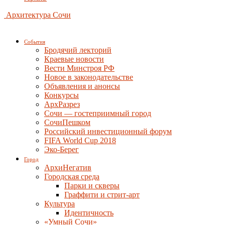
Архитектура Сочи
События
Бродячий лекторий
Краевые новости
Вести Минстроя РФ
Новое в законодательстве
Объявления и анонсы
Конкурсы
АрхРазрез
Сочи — гостеприимный город
СочиПешком
Российский инвестиционный форум
FIFA World Cup 2018
Эко-Берег
Город
АрхиНегатив
Городская среда
Парки и скверы
Граффити и стрит-арт
Культура
Идентичность
«Умный Сочи»