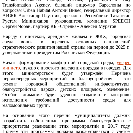
Transformation Agency, бывший вице-мэр Барселоны по
вопросам Urban Habitat Антони Вивес, генеральный директор
АИЖК Александр Плутник, президент Республики Татарстан
Рустам Минниханов, руководитель компании SPEECH
Сергей Чобан, партнер КБ «Стрелка» Алексей Муратов.
Наряду с ипотекой, арендным жильём и ЖКХ, городская
среда вошла в перечень основных направлений
стратегического развития нашей страны на период до 2025 г.,
утверждённый президентом Российской Федерации.
Начать формирование комфортной городской среды,
уверен
министр
, нужно с простого наведения порядка в городах. Для
этого министерством будет утверждён Перечень
первоочередных мероприятий по благоустройству — это
ремонт городской общественной инфраструктуры,
благоустройство парков, детских площадок, озеленение.
Особое внимание будет уделено созданию и контролю
исполнения требований доступности среды для
маломобильных групп.
На основании этого перечня муниципалитеты должны
разработать собственные программы благоустройства с
приоритетом реализации этих мероприятий в 2017 году.
Причём эти программы должны разрабатываться с учётом