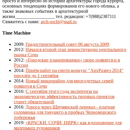
просто и интересно об истории архитектуры города курорта,
основных тенденциях формирования его нового облика, а
также знаковых событиях в архитектурной
жизни_________________ тел. редакции: +7(988)2387111
Свяжитесь с нами:
arch-sochi@mail.ru
Time Machine
2009
:
Градостроительный совет 06 августа 2009
2012
:
Начался второй этап реконструкции центрального
рынка Сочи
2012
:
«Городские планировщики» скоро появятся и в
России
2014
:
Приём работ на смотр-конкурс "АрхРазрез 2014"
продлён до 1 сентября
2014
:
Новый микрорайон для многодетных семей
появится в Сочи
2016
:
С сентября этого года экспертиза на
экономическую эффективность типовых проектов
станет обязательной
2016
:
Дорога через Шаумянский перевал - платная
соломинка для тонущего в пробках Черноморского
побережья
2019
:
«КРАСКИ. СОЧИ. ЦИРК» как вдохновение для
маленьких художников