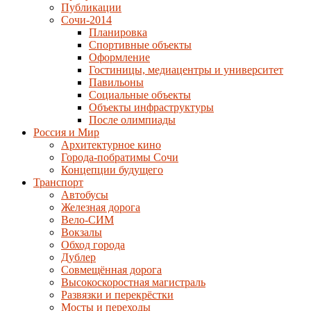
Публикации
Сочи-2014
Планировка
Спортивные объекты
Оформление
Гостиницы, медиацентры и университет
Павильоны
Социальные объекты
Объекты инфраструктуры
После олимпиады
Россия и Мир
Архитектурное кино
Города-побратимы Сочи
Концепции будущего
Транспорт
Автобусы
Железная дорога
Вело-СИМ
Вокзалы
Обход города
Дублер
Совмещённая дорога
Высокоскоростная магистраль
Развязки и перекрёстки
Мосты и переходы