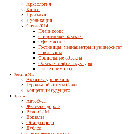
Археология
Книги
Прогулки
Публикации
Сочи-2014
Планировка
Спортивные объекты
Оформление
Гостиницы, медиацентры и университет
Павильоны
Социальные объекты
Объекты инфраструктуры
После олимпиады
Россия и Мир
Архитектурное кино
Города-побратимы Сочи
Концепции будущего
Транспорт
Автобусы
Железная дорога
Вело-СИМ
Вокзалы
Обход города
Дублер
Совмещённая дорога