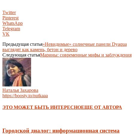
Twitter
Pinterest
WhatsApp
Telegram
VK
Предыдущая статья
«Невидимые» солнечные панели Dyaqua
выглядят как камень, бетон и дерево
Следующая статья
Марины: современные мифы и заблуждения
Наталья Захарова
https://boosty.to/nutkaaa
ЭТО МОЖЕТ БЫТЬ ИНТЕРЕСНО
ЕЩЕ ОТ АВТОРА
Городской диалог: информационная система