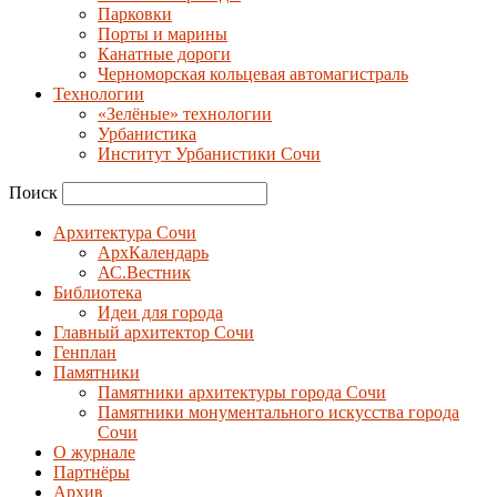
Парковки
Порты и марины
Канатные дороги
Черноморская кольцевая автомагистраль
Технологии
«Зелёные» технологии
Урбанистика
Институт Урбанистики Сочи
Поиск
Архитектура Сочи
АрхКалендарь
АС.Вестник
Библиотека
Идеи для города
Главный архитектор Сочи
Генплан
Памятники
Памятники архитектуры города Сочи
Памятники монументального искусства города
Сочи
О журнале
Партнёры
Архив