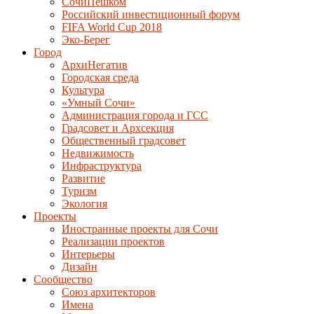
СочиПешком
Российский инвестиционный форум
FIFA World Cup 2018
Эко-Берег
Город
АрхиНегатив
Городская среда
Культура
«Умный Сочи»
Администрация города и ГСС
Градсовет и Архсекция
Общественный градсовет
Недвижимость
Инфраструктура
Развитие
Туризм
Экология
Проекты
Иностранные проекты для Сочи
Реализации проектов
Интерьеры
Дизайн
Сообщество
Союз архитекторов
Имена