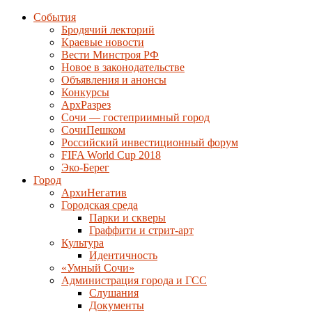
События
Бродячий лекторий
Краевые новости
Вести Минстроя РФ
Новое в законодательстве
Объявления и анонсы
Конкурсы
АрхРазрез
Сочи — гостеприимный город
СочиПешком
Российский инвестиционный форум
FIFA World Cup 2018
Эко-Берег
Город
АрхиНегатив
Городская среда
Парки и скверы
Граффити и стрит-арт
Культура
Идентичность
«Умный Сочи»
Администрация города и ГСС
Слушания
Документы