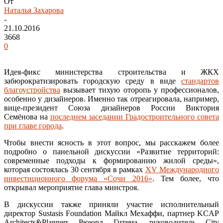
От
Наталья Захарова
-
21.10.2016
3668
0
Идея-фикс министерства строительства и ЖКХ
забюрократизировать городскую среду в виде
стандартов
благоустройства
вызывает тихую оторопь у профессионалов,
особенно у дизайнеров. Именно так отреагировала, например,
вице-президент Союза дизайнеров России Виктория
Семёнова на
последнем заседании Градостроительного совета
при главе города
.
Чтобы внести ясность в этот вопрос, мы расскажем более
подробно о панельной дискуссии «Развитие территорий:
современные подходы к формированию жилой среды»,
которая состоялась 30 сентября в рамках
XV Международного
инвестиционного форума «Сочи 2016»
. Тем более, что
открывал мероприятие глава минстроя.
В дискуссии также приняли участие исполнительный
директор Sustasis Foundation Майкл Мехаффи, партнер KCAP
Architects&Planners Рююрд Гитема, руководитель City