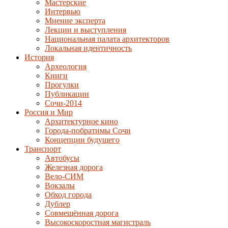
Мастерские
Интервью
Мнение эксперта
Лекции и выступления
Национальная палата архитекторов
Локальная идентичность
История
Археология
Книги
Прогулки
Публикации
Сочи-2014
Россия и Мир
Архитектурное кино
Города-побратимы Сочи
Концепции будущего
Транспорт
Автобусы
Железная дорога
Вело-СИМ
Вокзалы
Обход города
Дублер
Совмещённая дорога
Высокоскоростная магистраль