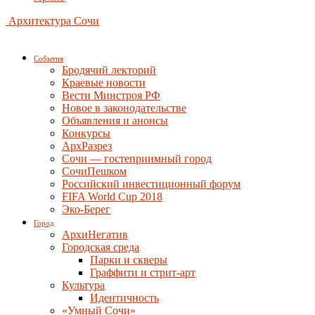
Архитектура Сочи
События
Бродячий лекторий
Краевые новости
Вести Минстроя РФ
Новое в законодательстве
Объявления и анонсы
Конкурсы
АрхРазрез
Сочи — гостеприимный город
СочиПешком
Российский инвестиционный форум
FIFA World Cup 2018
Эко-Берег
Город
АрхиНегатив
Городская среда
Парки и скверы
Граффити и стрит-арт
Культура
Идентичность
«Умный Сочи»