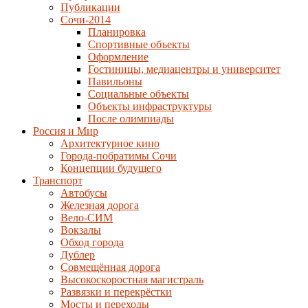
Публикации
Сочи-2014
Планировка
Спортивные объекты
Оформление
Гостиницы, медиацентры и университет
Павильоны
Социальные объекты
Объекты инфраструктуры
После олимпиады
Россия и Мир
Архитектурное кино
Города-побратимы Сочи
Концепции будущего
Транспорт
Автобусы
Железная дорога
Вело-СИМ
Вокзалы
Обход города
Дублер
Совмещённая дорога
Высокоскоростная магистраль
Развязки и перекрёстки
Мосты и переходы