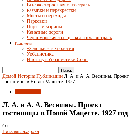
Высокоскоростная магистраль
Развязки и перекрёстки
Мосты и переходы
Парковки
Порты и марины
Канатные дороги
Черноморская кольцевая автомагистраль
Технологии
«Зелёные» технологии
Урбанистика
Институт Урбанистики Сочи
Домой
История
Публикации
Л. А. и А. А. Веснины. Проект
гостиницы в Новой Мацесте. 1927...
Публикации
Л. А. и А. А. Веснины. Проект
гостиницы в Новой Мацесте. 1927 год
От
Наталья Захарова