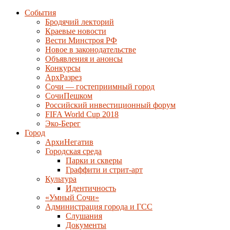
События
Бродячий лекторий
Краевые новости
Вести Минстроя РФ
Новое в законодательстве
Объявления и анонсы
Конкурсы
АрхРазрез
Сочи — гостеприимный город
СочиПешком
Российский инвестиционный форум
FIFA World Cup 2018
Эко-Берег
Город
АрхиНегатив
Городская среда
Парки и скверы
Граффити и стрит-арт
Культура
Идентичность
«Умный Сочи»
Администрация города и ГСС
Слушания
Документы