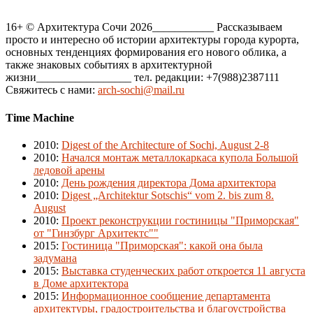
16+ © Архитектура Сочи 2026___________ Рассказываем
просто и интересно об истории архитектуры города курорта,
основных тенденциях формирования его нового облика, а
также знаковых событиях в архитектурной
жизни_________________ тел. редакции: +7(988)2387111
Свяжитесь с нами:
arch-sochi@mail.ru
Time Machine
2010
:
Digest of the Architecture of Sochi, August 2-8
2010
:
Начался монтаж металлокаркаса купола Большой
ледовой арены
2010
:
День рождения директора Дома архитектора
2010
:
Digest „Architektur Sotschis“ vom 2. bis zum 8.
August
2010
:
Проект реконструкции гостиницы "Приморская"
от "Гинзбург Архитектс""
2015
:
Гостиница "Приморская": какой она была
задумана
2015
:
Выставка студенческих работ откроется 11 августа
в Доме архитектора
2015
:
Информационное сообщение департамента
архитектуры, градостроительства и благоустройства