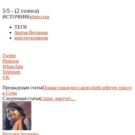
5/5 - (2 голоса)
ИСТОЧНИК
tehne.com
ТЕГИ
братья Веснины
конструктивизм
Twitter
Pinterest
WhatsApp
Telegram
VK
Предыдущая статья
Пожар повредил санно-бобслейную трассу
в Сочи
Следующая статья
Спрос диктует…
Наталья Захарова