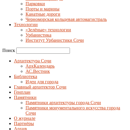
Парковки
Порты и марины
Канатные дороги
Черноморская кольцевая автомагистраль
Технологии
«Зелёные» технологии
Урбанистика
Институт Урбанистики Сочи
Поиск
Архитектура Сочи
АрхКалендарь
АС.Вестник
Библиотека
Идеи для города
Главный архитектор Сочи
Генплан
Памятники
Памятники архитектуры города Сочи
Памятники монументального искусства города
Сочи
О журнале
Партнёры
Архив