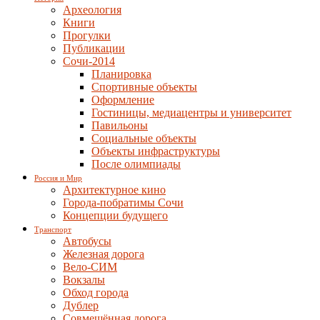
Археология
Книги
Прогулки
Публикации
Сочи-2014
Планировка
Спортивные объекты
Оформление
Гостиницы, медиацентры и университет
Павильоны
Социальные объекты
Объекты инфраструктуры
После олимпиады
Россия и Мир
Архитектурное кино
Города-побратимы Сочи
Концепции будущего
Транспорт
Автобусы
Железная дорога
Вело-СИМ
Вокзалы
Обход города
Дублер
Совмещённая дорога