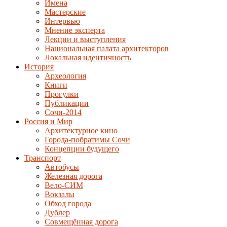
Имена
Мастерские
Интервью
Мнение эксперта
Лекции и выступления
Национальная палата архитекторов
Локальная идентичность
История
Археология
Книги
Прогулки
Публикации
Сочи-2014
Россия и Мир
Архитектурное кино
Города-побратимы Сочи
Концепции будущего
Транспорт
Автобусы
Железная дорога
Вело-СИМ
Вокзалы
Обход города
Дублер
Совмещённая дорога