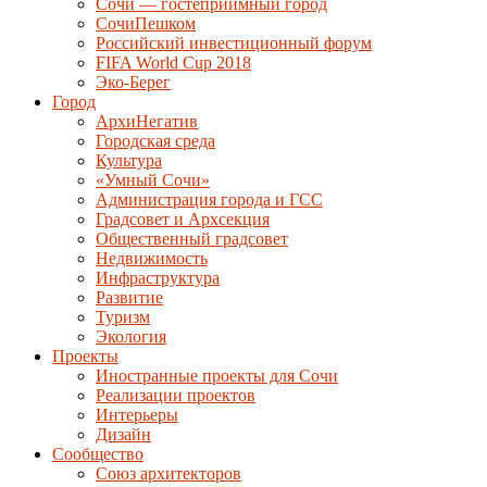
Сочи — гостеприимный город
СочиПешком
Российский инвестиционный форум
FIFA World Cup 2018
Эко-Берег
Город
АрхиНегатив
Городская среда
Культура
«Умный Сочи»
Администрация города и ГСС
Градсовет и Архсекция
Общественный градсовет
Недвижимость
Инфраструктура
Развитие
Туризм
Экология
Проекты
Иностранные проекты для Сочи
Реализации проектов
Интерьеры
Дизайн
Сообщество
Союз архитекторов