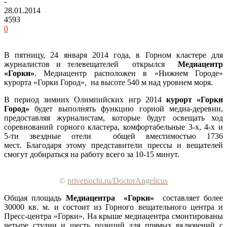
-
28.01.2014
4593
0
В пятницу, 24 января 2014 года, в Горном кластере для
журналистов и телевещателей открылся
Медиацентр
«Горки»
. Медиацентр расположен в «Нижнем Городе»
курорта «Горки Город», на высоте 540 м над уровнем моря.
В период зимних Олимпийских игр 2014
курорт «Горки
Город»
будет выполнять функцию горной медиа-деревни,
предоставляя журналистам, которые будут освещать ход
соревнований горного кластера, комфортабельные 3-х, 4-х и
5-ти звездные отели общей вместимостью 1736
мест. Благодаря этому представители прессы и вещателей
смогут добираться на работу всего за 10-15 минут.
©
privetsochi.ru/DoctorAngelicus
Общая площадь
Медиацентра «Горки»
составляет более
30000 кв. м. и состоит из Горного вещательного центра и
Пресс-центра «Горки». На крыше медиацентра смонтированы
четыре студии и шесть позиций для прямых включений с