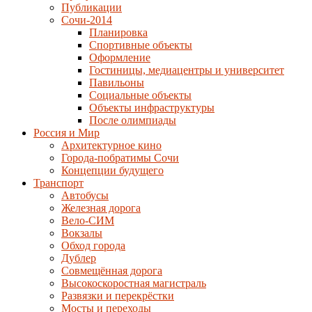
Публикации
Сочи-2014
Планировка
Спортивные объекты
Оформление
Гостиницы, медиацентры и университет
Павильоны
Социальные объекты
Объекты инфраструктуры
После олимпиады
Россия и Мир
Архитектурное кино
Города-побратимы Сочи
Концепции будущего
Транспорт
Автобусы
Железная дорога
Вело-СИМ
Вокзалы
Обход города
Дублер
Совмещённая дорога
Высокоскоростная магистраль
Развязки и перекрёстки
Мосты и переходы