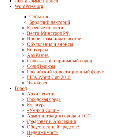
Лента комментариев
WordPress.org
События
Бродячий лекторий
Краевые новости
Вести Минстроя РФ
Новое в законодательстве
Объявления и анонсы
Конкурсы
АрхРазрез
Сочи — гостеприимный город
СочиПешком
Российский инвестиционный форум
FIFA World Cup 2018
Эко-Берег
Город
АрхиНегатив
Городская среда
Культура
«Умный Сочи»
Администрация города и ГСС
Градсовет и Архсекция
Общественный градсовет
Недвижимость