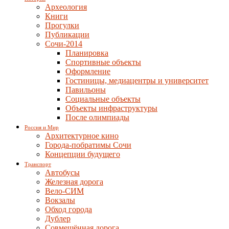
Археология
Книги
Прогулки
Публикации
Сочи-2014
Планировка
Спортивные объекты
Оформление
Гостиницы, медиацентры и университет
Павильоны
Социальные объекты
Объекты инфраструктуры
После олимпиады
Россия и Мир
Архитектурное кино
Города-побратимы Сочи
Концепции будущего
Транспорт
Автобусы
Железная дорога
Вело-СИМ
Вокзалы
Обход города
Дублер
Совмещённая дорога