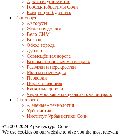
Архитектурное кино
Города-побратимы Сочи
Концепции будущего
Транспорт
Автобусы
Железная дорога
Вело-СИМ
Вокзалы
Обход города
Дублер
Совмещённая дорога
Высокоскоростная магистраль
Развязки и перекрёстки
Мосты и переходы
Парковки
Порты и марины
Канатные дороги
Черноморская кольцевая автомагистраль
Технологии
«Зелёные» технологии
Урбанистика
Институт Урбанистики Сочи
© 2009-2024 Архитектура Сочи
We use cookies on our website to give you the most relevant