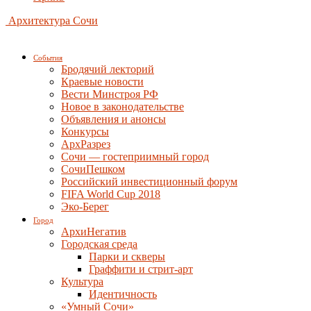
Архитектура Сочи
События
Бродячий лекторий
Краевые новости
Вести Минстроя РФ
Новое в законодательстве
Объявления и анонсы
Конкурсы
АрхРазрез
Сочи — гостеприимный город
СочиПешком
Российский инвестиционный форум
FIFA World Cup 2018
Эко-Берег
Город
АрхиНегатив
Городская среда
Парки и скверы
Граффити и стрит-арт
Культура
Идентичность
«Умный Сочи»