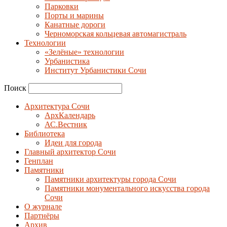
Парковки
Порты и марины
Канатные дороги
Черноморская кольцевая автомагистраль
Технологии
«Зелёные» технологии
Урбанистика
Институт Урбанистики Сочи
Поиск
Архитектура Сочи
АрхКалендарь
АС.Вестник
Библиотека
Идеи для города
Главный архитектор Сочи
Генплан
Памятники
Памятники архитектуры города Сочи
Памятники монументального искусства города
Сочи
О журнале
Партнёры
Архив