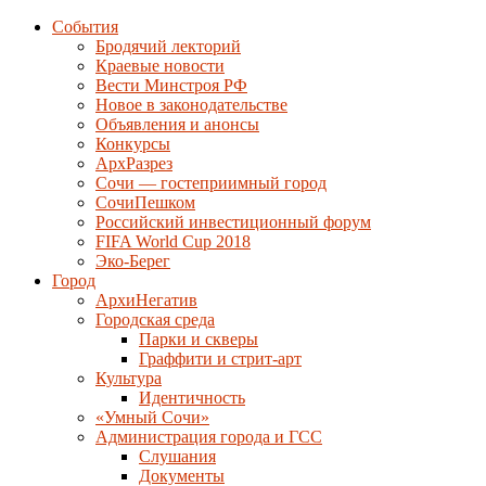
События
Бродячий лекторий
Краевые новости
Вести Минстроя РФ
Новое в законодательстве
Объявления и анонсы
Конкурсы
АрхРазрез
Сочи — гостеприимный город
СочиПешком
Российский инвестиционный форум
FIFA World Cup 2018
Эко-Берег
Город
АрхиНегатив
Городская среда
Парки и скверы
Граффити и стрит-арт
Культура
Идентичность
«Умный Сочи»
Администрация города и ГСС
Слушания
Документы