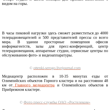
видом на горы.
В часы пиковой нагрузки здесь сможет разместиться до 4000
телерадиовещателей и 500 представителей прессы со всего
мира. В здании просторные помещения офисов
информагентств, залы для пресс-конференций, центр
телерадиовещания, аппаратные студии, сервисные центры по
обслуживанию фото- и видеоаппаратуры.
©
ottenki-serogo.livejournal.com
Медиацентр расположен в 10-35 минутах езды от
Олимпийских объектов Горного кластера и на расстоянии 48
км от
Главного медиацентра
и Олимпийских объектов в
Прибрежном кластере.
©
Фото пресс-службы ОАО «Ростелеком»