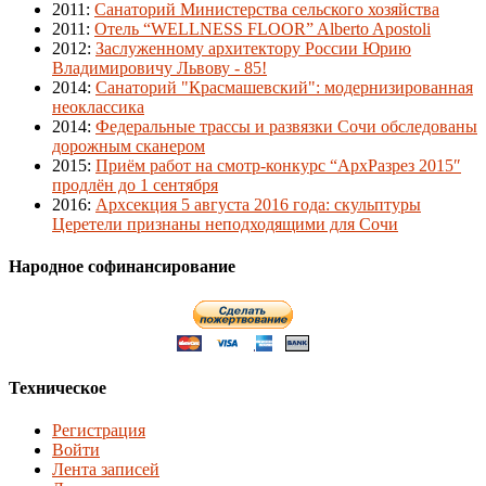
2011
:
Санаторий Министерства сельского хозяйства
2011
:
Отель “WELLNESS FLOOR” Alberto Apostoli
2012
:
Заслуженному архитектору России Юрию
Владимировичу Львову - 85!
2014
:
Санаторий "Красмашевский": модернизированная
неоклассика
2014
:
Федеральные трассы и развязки Сочи обследованы
дорожным сканером
2015
:
Приём работ на смотр-конкурс “АрхРазрез 2015″
продлён до 1 сентября
2016
:
Архсекция 5 августа 2016 года: скульптуры
Церетели признаны неподходящими для Сочи
Народное софинансирование
Техническое
Регистрация
Войти
Лента записей