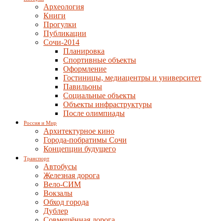
Археология
Книги
Прогулки
Публикации
Сочи-2014
Планировка
Спортивные объекты
Оформление
Гостиницы, медиацентры и университет
Павильоны
Социальные объекты
Объекты инфраструктуры
После олимпиады
Россия и Мир
Архитектурное кино
Города-побратимы Сочи
Концепции будущего
Транспорт
Автобусы
Железная дорога
Вело-СИМ
Вокзалы
Обход города
Дублер
Совмещённая дорога