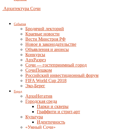
Архитектура Сочи
События
Бродячий лекторий
Краевые новости
Вести Минстроя РФ
Новое в законодательстве
Объявления и анонсы
Конкурсы
АрхРазрез
Сочи — гостеприимный город
СочиПешком
Российский инвестиционный форум
FIFA World Cup 2018
Эко-Берег
Город
АрхиНегатив
Городская среда
Парки и скверы
Граффити и стрит-арт
Культура
Идентичность
«Умный Сочи»