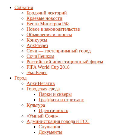
События
Бродячий лекторий
Краевые новости
Вести Минстроя РФ
Новое в законодательстве
Объявления и анонсы
Конкурсы
АрхРазрез
Сочи — гостеприимный город
СочиПешком
Российский инвестиционный форум
FIFA World Cup 2018
Эко-Берег
Город
АрхиНегатив
Городская среда
Парки и скверы
Граффити и стрит-арт
Культура
Идентичность
«Умный Сочи»
Администрация города и ГСС
Слушания
Документы