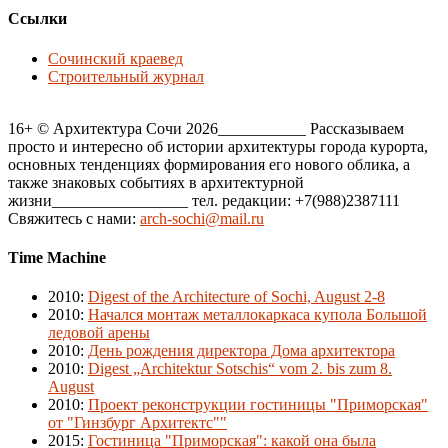
Ссылки
Сочинский краевед
Строительный журнал
16+ © Архитектура Сочи 2026___________ Рассказываем
просто и интересно об истории архитектуры города курорта,
основных тенденциях формирования его нового облика, а
также знаковых событиях в архитектурной
жизни_________________ тел. редакции: +7(988)2387111
Свяжитесь с нами:
arch-sochi@mail.ru
Time Machine
2010
:
Digest of the Architecture of Sochi, August 2-8
2010
:
Начался монтаж металлокаркаса купола Большой
ледовой арены
2010
:
День рождения директора Дома архитектора
2010
:
Digest „Architektur Sotschis“ vom 2. bis zum 8.
August
2010
:
Проект реконструкции гостиницы "Приморская"
от "Гинзбург Архитектс""
2015
:
Гостиница "Приморская": какой она была