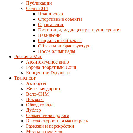
Публикации
Сочи-2014
Планировка
Спортивные объекты
Оформление
Гостиницы, медиацентры и университет
Павильоны
Социальные объекты
Объекты инфраструктуры
После олимпиады
Россия и Мир
Архитектурное кино
Города-побратимы Сочи
Концепции будущего
Транспорт
Автобусы
Железная дорога
Вело-СИМ
Вокзалы
Обход города
Дублер
Совмещённая дорога
Высокоскоростная магистраль
Развязки и перекрёстки
Мосты и переходы