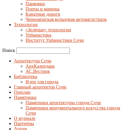
Парковки
Порты и марины
Канатные дороги
Черноморская кольцевая автомагистраль
Технологии
«Зелёные» технологии
Урбанистика
Институт Урбанистики Сочи
Поиск
Архитектура Сочи
АрхКалендарь
АС.Вестник
Библиотека
Идеи для города
Главный архитектор Сочи
Генплан
Памятники
Памятники архитектуры города Сочи
Памятники монументального искусства города
Сочи
О журнале
Партнёры
Архив