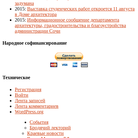
задумана
2015
:
Выставка студенческих работ откроется 11 августа
в Доме архитектора
2015
:
Информационное сообщение департамента
архитектуры, градостроительства и благоустройства
администрации Сочи
Народное софинансирование
Техническое
Регистрация
Войти
Лента записей
Лента комментариев
WordPress.org
События
Бродячий лекторий
Краевые новости