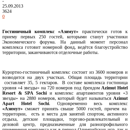
-
25.09.2013
3624
0
Гостиничный комплекс «Азимут»
практически готов к
приему первых 250 гостей, которыми станут участники
Экономического форума. На данный момент персонал
комплекса готовит номерной фонд, ведётся благоустройство
территории, заканчиваются отделочные работы.
Курортно-гостиничный комплекс состоит из 3600 номеров и
возводится на двух участках. Общая площадь территории
составляет 35, 5 гектаров. В составе комплекса гостиница
уровня «4 звезды» на 720 номеров под брендом
Azimut Hotel
Resort & SPA Sochi
и комплекс апартаментов уровня «3
звезды» на 2880 номеров, который будет называться
Azimut
Apart Hotel Sochi
. Одновременно весь комплекс
«Азимут»
сможет принять свыше 5000 гостей, причем на
территории, есть и места для занятий спортом, активного
отдыха, детские площадки, торгово-развлекательный и
деловой центр, предназначенные для разнопрофильного
применения комплекса как в период Олимпийских игр, так и