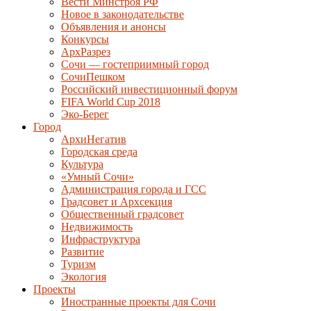
Вести Минстроя РФ
Новое в законодательстве
Объявления и анонсы
Конкурсы
АрхРазрез
Сочи — гостеприимный город
СочиПешком
Российский инвестиционный форум
FIFA World Cup 2018
Эко-Берег
Город
АрхиНегатив
Городская среда
Культура
«Умный Сочи»
Администрация города и ГСС
Градсовет и Архсекция
Общественный градсовет
Недвижимость
Инфраструктура
Развитие
Туризм
Экология
Проекты
Иностранные проекты для Сочи